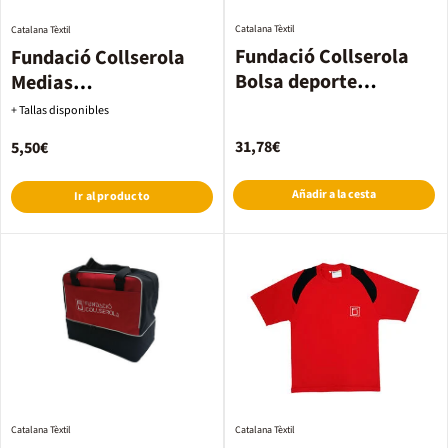
Catalana Tèxtil
Catalana Tèxtil
Fundació Collserola
Fundació Collserola
Bolsa deporte
Medias
primaria
Basquet/Handbol/Vole
+ Tallas disponibles
y
31,78€
5,50€
Añadir a la cesta
Ir al producto
Catalana Tèxtil
Catalana Tèxtil