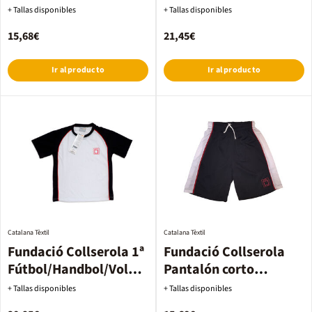
mujer
+ Tallas disponibles
+ Tallas disponibles
15,68€
21,45€
Ir al producto
Ir al producto
Catalana Tèxtil
Catalana Tèxtil
Fundació Collserola 1ª
Fundació Collserola
Fútbol/Handbol/Voley
Pantalón corto
hombre
Baloncesto
+ Tallas disponibles
+ Tallas disponibles