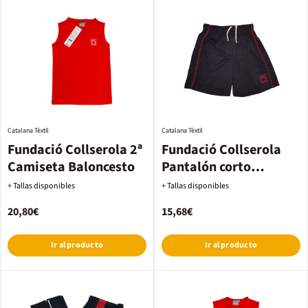
Catalana Tèxtil
Catalana Tèxtil
Fundació Collserola 2ª
Fundació Collserola
Camiseta Baloncesto
Pantalón corto
Fútbol/Handbol/Voley
+ Tallas disponibles
+ Tallas disponibles
hombre
20,80€
15,68€
Ir al producto
Ir al producto