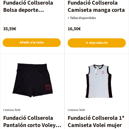
Fundació Collserola
Fundació Collserola
Bolsa deporte
Camiseta manga corta
secundaria
+ Tallas disponibles
35,59€
16,50€
Añadir a la cesta
Ir al producto
Catalana Tèxtil
Catalana Tèxtil
Fundació Collserola
Fundació Collserola 1ª
Pantalón corto Voley
Camiseta Volei mujer