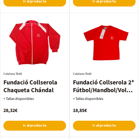
Ir al producto
Ir al producto
Catalana Tèxtil
Catalana Tèxtil
Fundació Collserola
Fundació Collserola 2ª
Chaqueta Chándal
Fútbol/Handbol/Voley
hombre
+ Tallas disponibles
+ Tallas disponibles
28,32€
18,85€
Ir al producto
Ir al producto