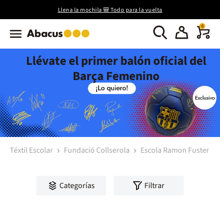
Llena la mochila 🎒 Todo para la vuelta
0
Llévate el primer balón oficial del
Barça Femenino
Téxtil Escolar
Fundació Collserola
Escola Ramon Fuster
Categorías
Filtrar