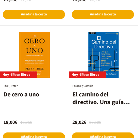
22,90€
14,00€
Añadir a la cesta
Añadir a la cesta
Hoy -5% en libros
Hoy -5% en libros
Thiel, Peter
Fournier, Camille
De cero a uno
El camino del
directivo. Una guía
para líderes técnicos
que apuestan por el
18,00€
28,02€
18,95€
29,50€
crecimiento y el
cambio.
Añadir a la cesta
Añadir a la cesta