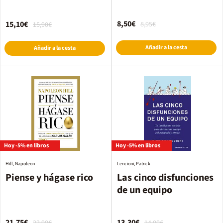
8,50€
15,10€
8,95€
15,90€
Añadir a la cesta
Añadir a la cesta
Hoy -5% en libros
Hoy -5% en libros
Hill, Napoleon
Lencioni, Patrick
Piense y hágase rico
Las cinco disfunciones
de un equipo
21,75€
13,30€