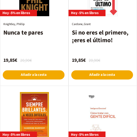
Hoy -5% en libros
Hoy -5% en libros
Knightley, Phillip
Cardone, Grant
Nunca te pares
Si no eres el primero,
¡eres el último!
19,85€
19,85€
20,90€
20,90€
Añadir a la cesta
Añadir a la cesta
Hoy -5% en libros
Hoy -5% en libros