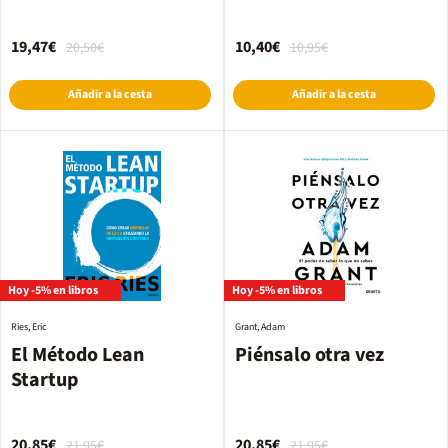
proceso comercial
19,47€
10,40€
20,50€
10,95€
Añadir a la cesta
Añadir a la cesta
Hoy -5% en libros
Hoy -5% en libros
Ries, Eric
Grant, Adam
El Método Lean
Piénsalo otra vez
Startup
20,85€
20,85€
21,95€
21,95€