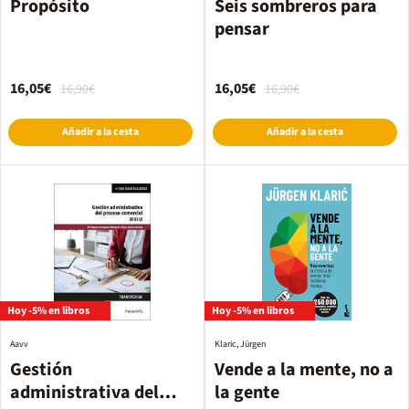
Propósito
Seis sombreros para
pensar
16,05€
16,05€
16,90€
16,90€
Añadir a la cesta
Añadir a la cesta
Hoy -5% en libros
Hoy -5% en libros
Aavv
Klaric, Jürgen
Gestión
Vende a la mente, no a
administrativa del
la gente