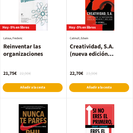
Hoy -5% en libros
Hoy -5% en libros
Laloux, Frederic
Catmull, Edwin
Reinventar las
Creatividad, S.A.
organizaciones
(nueva edición
ampliada y
actualizada)
21,75€
22,70€
22,90€
23,90€
Añadir a la cesta
Añadir a la cesta