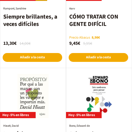
Rampont, Sandrine
Aavv
Siempre brillantes, a
CÓMO TRATAR CON
veces difíciles
GENTE DIFÍCIL
Precio Abacus
8,98€
13,30€
9,45€
14,00€
9,95€
Añadir a la cesta
Añadir a la cesta
Hoy -5% en libros
Hoy -5% en libros
Hieatt, David
Bono, Edward de