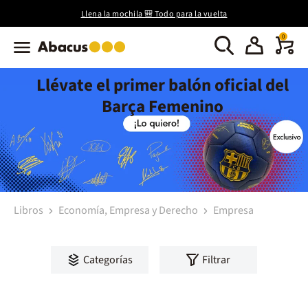
Llena la mochila 🎒 Todo para la vuelta
0
Llévate el primer balón oficial del
Barça Femenino
Libros
Economía, Empresa y Derecho
Empresa
Categorías
Filtrar