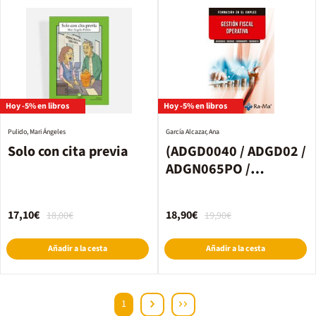
Hoy -5% en libros
Hoy -5% en libros
Pulido, Mari Ángeles
García Alcazar, Ana
Solo con cita previa
(ADGD0040 / ADGD02 /
ADGN065PO /
ADGN0010) Gestión
fiscal operativa
17,10€
18,90€
18,00€
19,90€
Añadir a la cesta
Añadir a la cesta
1