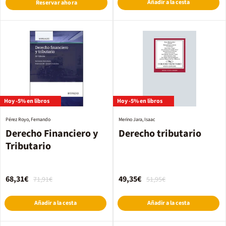
Añadir a la cesta
Reservar ahora
Hoy -5% en libros
Hoy -5% en libros
Pérez Royo, Fernando
Merino Jara, Isaac
Derecho Financiero y
Derecho tributario
Tributario
68,31€
49,35€
71,91€
51,95€
Añadir a la cesta
Añadir a la cesta