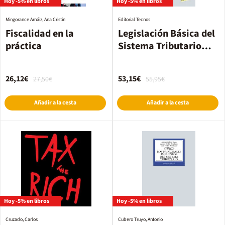
Hoy -5% en libros
Hoy -5% en libros
Mingorance Arnáiz, Ana Cristin
Editorial Tecnos
Fiscalidad en la
Legislación Básica del
práctica
Sistema Tributario
Español
26,12€
53,15€
27,50€
55,95€
Añadir a la cesta
Añadir a la cesta
Hoy -5% en libros
Hoy -5% en libros
Cruzado, Carlos
Cubero Truyo, Antonio