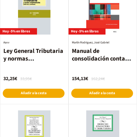
Hoy -5% en libros
Hoy -5% en libros
Aavv
Martín Rodriguez, José Gabriel
Ley General Tributaria
Manual de
y normas
consolidación contable
complementarias
y fiscal (4.ª Edición)
32,25€
154,13€
33,95€
162,24€
Añadir a la cesta
Añadir a la cesta