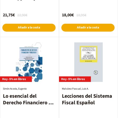
programa de gestión
fiscal integrado
21,75€
18,00€
22,90€
18,95€
Añadir a la cesta
Añadir a la cesta
Hoy -5% en libros
Hoy -5% en libros
Simón Acosta, Eugenio
Malvárez Pascual, Luis A.
Lo esencial del
Lecciones del Sistema
Derecho Financiero y
Fiscal Español
Tributario. Parte
general