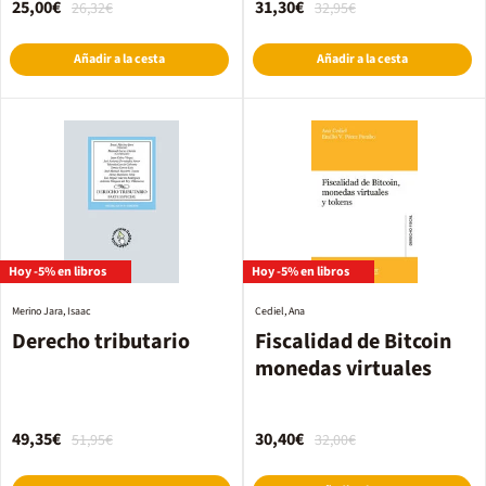
25,00€
31,30€
26,32€
32,95€
Añadir a la cesta
Añadir a la cesta
Hoy -5% en libros
Hoy -5% en libros
Merino Jara, Isaac
Cediel, Ana
Derecho tributario
Fiscalidad de Bitcoin
monedas virtuales
49,35€
30,40€
51,95€
32,00€