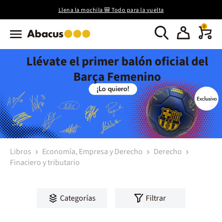
Llena la mochila 🎒 Todo para la vuelta
0
Llévate el primer balón oficial del
Barça Femenino
Libros
Economía, Empresa y Derecho
Derecho
Finaciero y tributario
Categorías
Filtrar