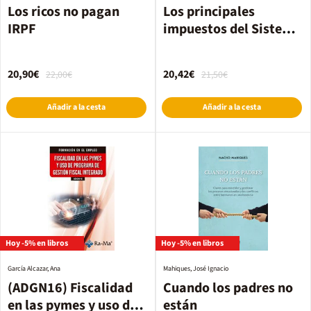
Los ricos no pagan
Los principales
IRPF
impuestos del Sistema
Tributario
20,90€
20,42€
22,00€
21,50€
Añadir a la cesta
Añadir a la cesta
Hoy -5% en libros
Hoy -5% en libros
García Alcazar, Ana
Mahiques, José Ignacio
(ADGN16) Fiscalidad
Cuando los padres no
en las pymes y uso de
están