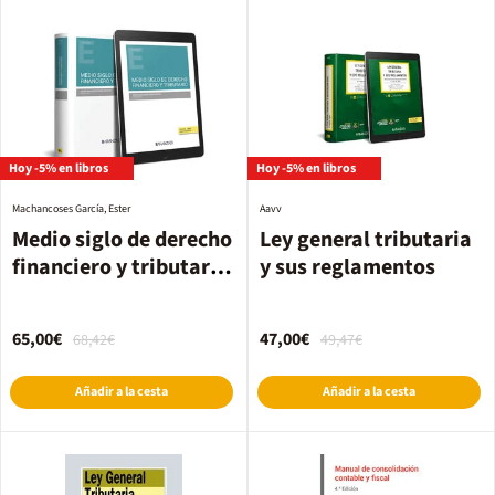
Hoy -5% en libros
Hoy -5% en libros
Machancoses García, Ester
Aavv
Medio siglo de derecho
Ley general tributaria
financiero y tributario
y sus reglamentos
(Duo)
65,00€
47,00€
68,42€
49,47€
Añadir a la cesta
Añadir a la cesta