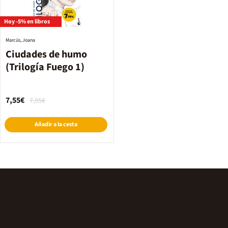
Hoy -5% en libros
Marcús, Joana
Ciudades de humo
(Trilogía Fuego 1)
7,55€
7,95€
Añadir a la cesta