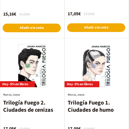
cantos decorados
17,05€
15,16€
17,95€
15,96€
Añadir a la cesta
Añadir a la cesta
Hoy -5% en libros
Hoy -5% en libros
Marcús, Joana
Marcús, Joana
Trilogía Fuego 2.
Trilogía Fuego 1.
Ciudades de cenizas
Ciudades de humo
17,05€
17,05€