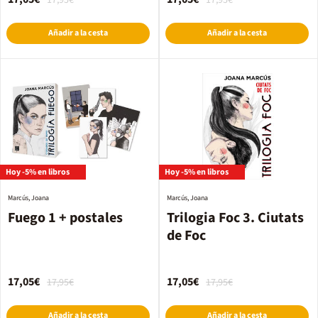
17,95€
17,95€
Añadir a la cesta
Añadir a la cesta
Hoy -5% en libros
Hoy -5% en libros
Marcús, Joana
Marcús, Joana
Fuego 1 + postales
Trilogia Foc 3. Ciutats
de Foc
17,05€
17,05€
17,95€
17,95€
Añadir a la cesta
Añadir a la cesta