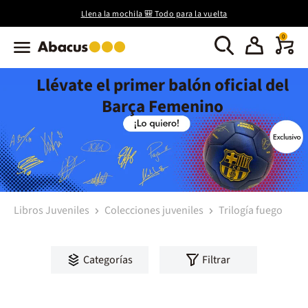
Llena la mochila 🎒 Todo para la vuelta
0
Llévate el primer balón oficial del
Barça Femenino
Libros Juveniles
Colecciones juveniles
Trilogía fuego
Categorías
Filtrar