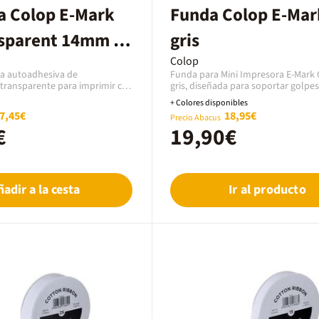
a Colop E-Mark
Funda Colop E-Mar
nsparent 14mm x
gris
Colop
ta autoadhesiva de
Funda para Mini Impresora E-Mark 
 transparente para imprimir con
gris, diseñada para soportar golpes y
ora Colop E-Mark Go. La cinta
resistente al mojado. Fabricada co
+ Colores disponibles
o de 14 mm y 8 metros de largo.
neopreno. Cremallera resistente al
7,45€
18,95€
Precio Abacus
izar con la guía centradora E-
€
19,90€
ñadir a la cesta
Ir al producto