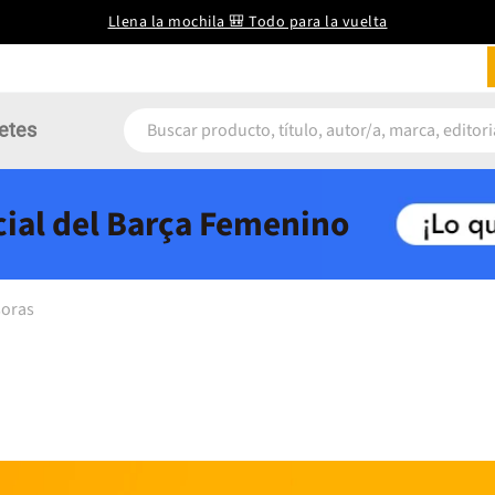
Llena la mochila 🎒 Todo para la vuelta
etes
icial del Barça Femenino
soras