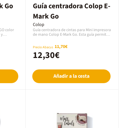
k Go
Guía centradora Colop E-
Mark Go
Colop
GO color
Guía centradora de cintas para Mini impresora
de mano Colop E-Mark Go. Esta guía permite
n
centrar la impresión en cintas de ancho 10, 15
 uso.
y 25 mm. De fácil uso, desplazar la impresora
11,70€
Precio Abacus
junto con la guía sobre la cinta.
12,30€
Añadir a la cesta