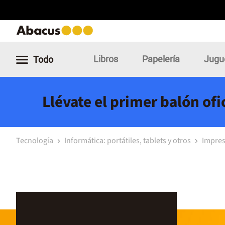
Libros
Papelería
Jugu
Todo
Llévate el primer balón of
Tecnología
Informática: portátiles, tablets y otros
Impre