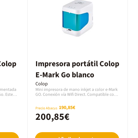
Colop
Impresora portátil Colop
E-Mark Go blanco
Colop
igmentada
Mini impresora de mano inkjet a color e-Mark
o. Este
GO. Conexión vía Wifi Direct. Compatible con
 materiales
IOS y Android. APP gratuita. Dispone de un
ina,
cartucho tricolor con tinta colorante.
190,85€
Precio Abacus
ste los
Impresora portátil e-mark Go Colop blanco.
200,85€
lidad.
Impresora portátil compacta. Imprime a todo
 10 cm de
color en distintas superficies absorbentes
como papel, cartón, corcho, madera, piedra,
cuero, … Con un movimiento lateral hacia la
izquierda o hacia la derecha. Impresión