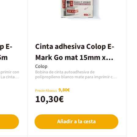
p E-
Cinta adhesiva Colop E-
5m
Mark Go mat 15mm x
16m
Colop
mprimir con
Bobina de cinta autoadhesiva de
La cinta
polipropileno blanco mate para imprimir con
ros de
la Mini Impresora Colop E-Mark Go. La cinta
tiene un ancho de 15 mm y 16 metros de
9,80€
Precio Abacus
largo. Ideal para utilizar con la guía
10,30€
centradora E-Mark Go.
Añadir a la cesta