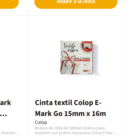
Añadir a la cesta
continua, ideal para imprimir cintas de
algodón o etiquetas continuas con el apoyo
de luces led laterales para un
posicionamiento preciso de la impresión.
Aplicación gratuita e intuitiva, disponible para
iOS y Android. Con el editor de la aplicación
se pueden diseñar impresiones individuales.
Ofrece infinidad de posibilidades como
fuentes, colores, objetos e imágenes
prediseñadas.Desde la galería de fotos del
teléfono inteligente, puede cargar archivos
jpg o png en el editor. Perfecto para fotos y
logotipos. Los diseños se envían desde la
aplicación en pocos segundos al dispositivo a
través de Wifi y se pueden imprimir de
inmediato.
Mark
Cinta textil Colop E-
Mark Go 15mm x 16m
Colop
Bobina de cinta de tafetán blanco para
a imprimir
imprimir con la Mini Impresora Colop E-Mark