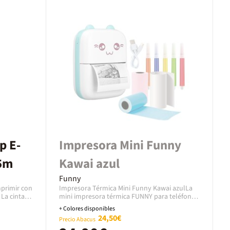
p E-
Impresora Mini Funny
5m
Kawai azul
Funny
mprimir con
Impresora Térmica Mini Funny Kawai azulLa
La cinta
mini impresora térmica FUNNY para teléfono
ros de
móvil te ofrece imprimir fotos y documentos
+ Colores disponibles
sin tinta. Esta mini impresora es una
24,50€
Precio Abacus
herramienta versátil para imprimir
instantáneamente en blanco y negro en