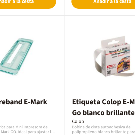
ñadir a la cesta
Añadir a la cesta
reband E-Mark
Etiqueta Colop E-
Go blanco brillante
14mm x 8m
Colop
ica para Mini Impresora de
Bobina de cinta autoadhesiva de
Mark GO. Ideal para ajustar las
polipropileno blanco brillante par