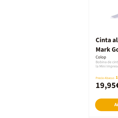
Cinta a
Mark G
Colop
Bobina de cin
la Mini Impres
tiene un anch
largo. Ideal pa
1
Precio Abacus
centradora E-
19,95
A