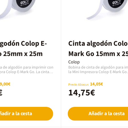
lgodón Colop E-
Cinta algodón Colo
o 25mm x 25m
Mark Go 15mm x 2
Colop
ta de algodón para imprimir con
Bobina de cinta de algodón para i
ora Colop E-Mark Go. La cinta
la Mini Impresora Colop E-Mark Go. 
o de 25 mm y 25 metros de
tiene un ancho de 15 mm y 25 met
ra utilizar con la guía
largo. Ideal para utilizar con la guía
9,00€
14,05€
Precio Abacus
Mark Go.
centradora E-Mark Go.
€
14,75€
ñadir a la cesta
Añadir a la cesta