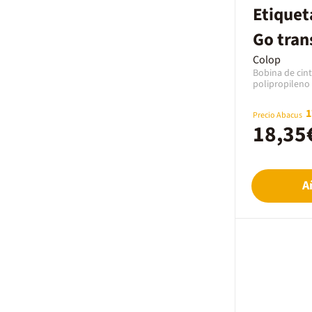
Etiquet
Escola La Sagrera
Go tra
Ver más
8m
Colop
Bobina de cin
polipropileno
la Mini Impres
tiene un anch
1
Precio Abacus
Ideal para util
18,35
Mark Go.
A