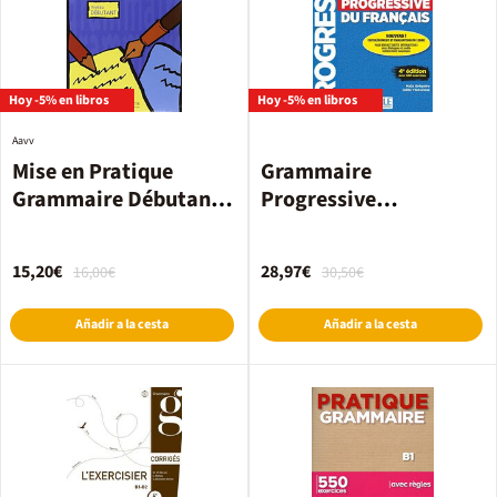
Hoy -5% en libros
Hoy -5% en libros
Aavv
Mise en Pratique
Grammaire
Grammaire Débutant
Progressive
Élève
Intermédiaire 4ª Éd.
15,20€
28,97€
16,00€
30,50€
Añadir a la cesta
Añadir a la cesta