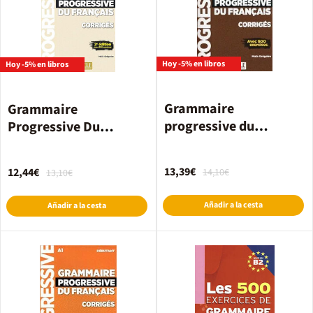
Hoy -5% en libros
Hoy -5% en libros
Grammaire
Grammaire
progressive du
Progressive Du
français B2-C2
Français Débutant
Complet 2Ed. Corrigés
13,39€
12,44€
14,10€
13,10€
Añadir a la cesta
Añadir a la cesta