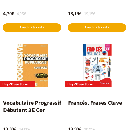
4,70€
18,19€
4,95€
19,15€
Añadir a la cesta
Añadir a la cesta
Hoy -5% en libros
Hoy -5% en libros
Vocabulaire Progressif
Francés. Frases Clave
Débutant 3E Cor
13,30€
19,90€
14,00€
20,95€