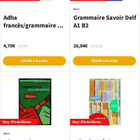
Aavv
Adha
Grammaire Savoir Delf
francès/grammaire de
A1 B2
base
4,70€
26,84€
4,95€
28,25€
Añadir a la cesta
Añadir a la cesta
Hoy -5% en libros
Hoy -5% en libros
Aavv