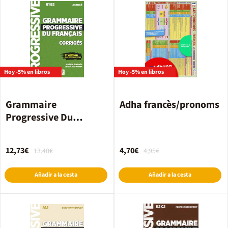
Hoy -5% en libros
Hoy -5% en libros
Grammaire
Adha francès/pronoms
Progressive Du
Français Avancé 3Ème
Edition.Corrigés
12,73€
4,70€
13,40€
4,95€
Añadir a la cesta
Añadir a la cesta