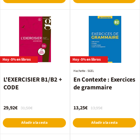
Hoy -5% en libros
Hoy -5% en libros
Hachette - SGEL
L'EXERCISIER B1/B2 +
En Contexte : Exercices
CODE
de grammaire
29,92€
13,25€
31,50€
13,95€
Añadir a la cesta
Añadir a la cesta