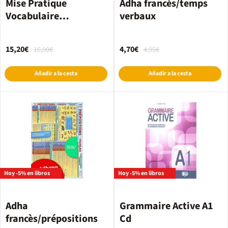
Mise Pratique
Adha francès/temps
Vocabulaire
verbaux
Intermediaire Élève
15,20€
4,70€
16,00€
4,95€
Añadir a la cesta
Añadir a la cesta
Hoy -5% en libros
Hoy -5% en libros
Adha
Grammaire Active A1
francès/prépositions
Cd