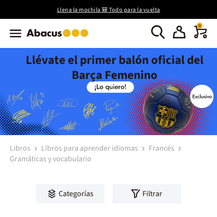
Llena la mochila 🎒 Todo para la vuelta
0
Llévate el primer balón oficial del
Barça Femenino
Libros
Libros para aprender idiomas
Francés
Gramáticas y vocabulario
Categorías
Filtrar