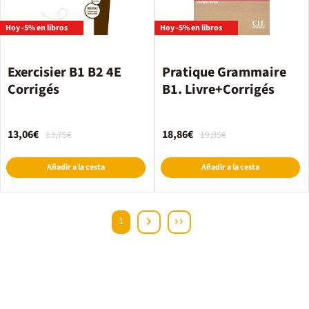
Hoy -5% en libros
Hoy -5% en libros
Exercisier B1 B2 4E
Pratique Grammaire
Corrigés
B1. Livre+Corrigés
13,06€
18,86€
13,75€
19,85€
Añadir a la cesta
Añadir a la cesta
1