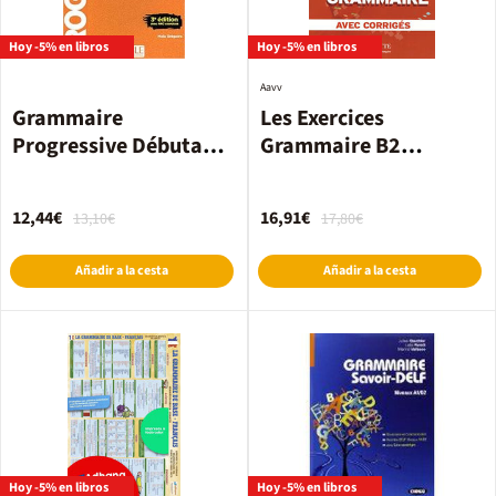
Hoy -5% en libros
Hoy -5% en libros
Aavv
Grammaire
Les Exercices
Progressive Débutant
Grammaire B2
3E Cor
+Corrigés
12,44€
16,91€
13,10€
17,80€
Añadir a la cesta
Añadir a la cesta
Hoy -5% en libros
Hoy -5% en libros