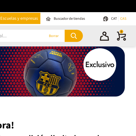
Escuelas y empresas
Buscador de tiendas
CAT
CAS
0
Borrar
ora!