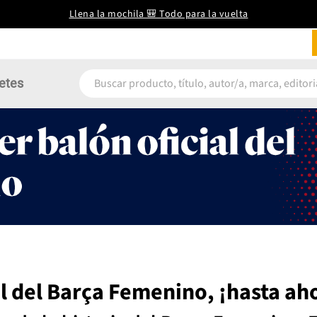
Llena la mochila 🎒 Todo para la vuelta
etes
al del Barça Femenino, ¡hasta ah