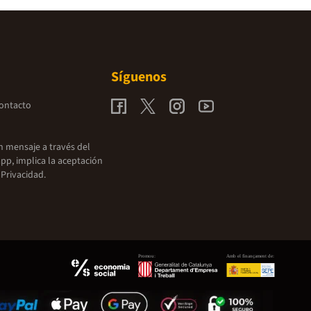
Síguenos
contacto
un mensaje a través del
pp, implica la aceptación
 Privacidad.
Promou:
Amb el finançament de: