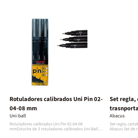
Rotuladores calibrados Uni Pin 02-
Set regla,
04-08 mm
trasnport
Uni-ball
Abacus
Rotuladores calibrados Uni Pin 02-04-08
Set regla, cart
mmEstuche de 3 rotuladores calibrados Uni-Ball
Abacus Set de r
Uni Pin, esenciales para el dibujo técnico, la
esenciales para