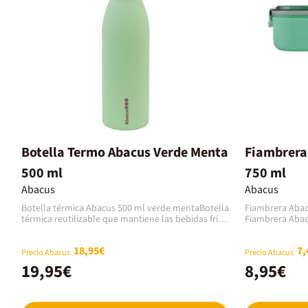
Botella Termo Abacus Verde Menta
Fiambrera
500 ml
750 ml
Abacus
Abacus
Botella térmica Abacus 500 ml verde mentaBotella
Fiambrera Abac
térmica reutilizable que mantiene las bebidas frías
Fiambrera Abac
hasta 24/48 horas y las bebidas calientes hasta
práctica soluci
12/24 horas. Cuenta con tapón de rosca
comidas o tent
18,95€
7,
antiderrame, que previene cualquier tipo de fuga y
Su capacidad de
Precio Abacus
Precio Abacus
cierra la botella de forma hermética.Fabricada en
diseño ligero l
19,95€
8,95€
acero inoxidable 304: un material ligero, de grado
para el colegio,
alimentario 18/8, libre de BPA y muy
acabado en col
resistente.Gracias a su aislamiento al vacío de
un estilo cont
doble pared y a su revestimiento interior de cobre,
principales:Cap