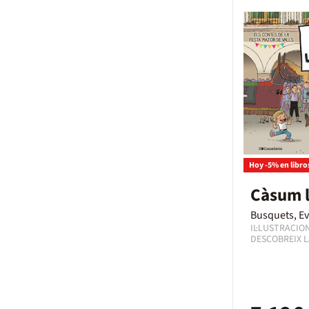
Hoy -5% en libro
Càsum l
Busquets, E
IL·LUSTRACIO
DESCOBREIX L
DELS PROTAGO
VALLENCA! En a
Valls, acompa
En aquest cont
de Valls, Eva B
es posen en la