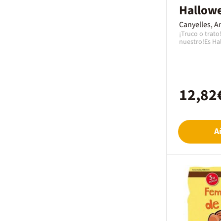
Hallow
Escola La Sagrera
Canyelles, A
Ver más
¡Truco o trat
nuestro!Es Ha
terrory si com
mejor!Uno, dos
¡Ahora en for
Ideal para ac
el proceso de 
12,82
A