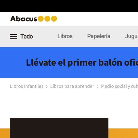
Libros
Papelería
Jugu
Todo
Llévate el primer balón of
Libros Infantiles
Libros para aprender
Medio social y cul