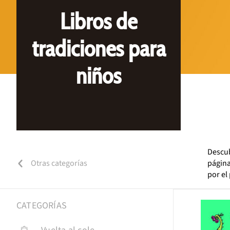
Libros de
tradiciones para
niños
Descub
Otras categorías
página
por el
CATEGORÍAS