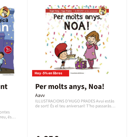
Hoy -5% en libros
ant
Per molts anys, Noa!
Aavv
IL·LUSTRACIONS D'HUGO PRADES Avui estàs
de sort! És el teu aniversari! T'ho passaràs
pipa celebrant-ho amb la família, els
contes
companys d'escola, els amics i amb tots els
reu, és
que vulguin compartir amb tu aquests
de nens i
moments màgics. Desembolicaràs regals,
tre país,
bufaràs les espelmes del pastís, rebràs
l costumari
felicitacions de molta gent... Fer-se gran és
 convida