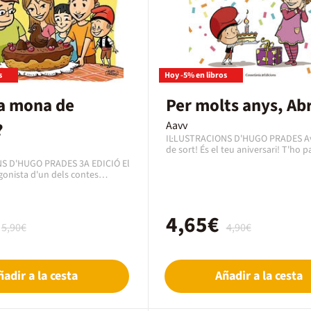
s
Hoy -5% en libros
a mona de
Per molts anys, Abr
?
Aavv
IL·LUSTRACIONS D'HUGO PRADES Avui estàs
de sort! És el teu aniversari! T'ho p
pipa celebrant-ho amb la família, e
NS D'HUGO PRADES 3A EDICIÓ El
companys d'escola, els amics i amb 
gonista d'un dels contes
que vulguin compartir amb tu aqu
lans més coneguts arreu, és
moments màgics. Desembolicaràs r
explicar a una colla de nens i
bufaràs les espelmes del pastís, re
cions festives del nostre país,
felicitacions de molta gent... Fer-se
4,65€
 tendra i divertida del
5,90€
4,90€
una aventura fascinant! I més si ho 
là. En aquest conte el Patufet
costat de tots aquells que t'estimen
gunes de les tradicions més
sobretot, del PATUFET!
etmana Santa, una vegada
emps de Carnaval i de Quaresma.
ñadir a la cesta
Añadir a la cesta
a de la benedicció de les palmes,
 les processons. A més, ajuda el
amics a fer una autèntica mona
uint la tradicional recepta.