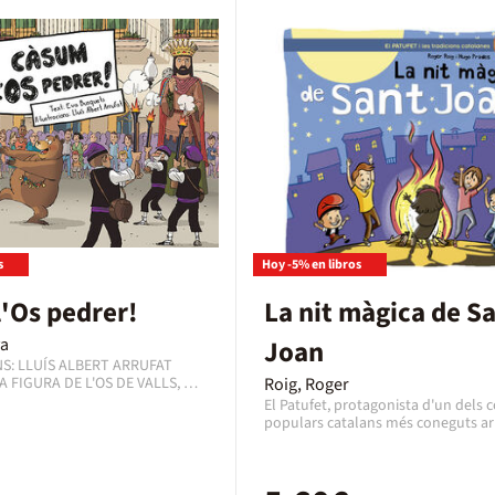
s
Hoy -5% en libros
'Os pedrer!
La nit màgica de S
va
Joan
NS: LLUÍS ALBERT ARRUFAT
A FIGURA DE L'OS DE VALLS, UN
Roig, Roger
NISTES DE LA FESTA MAJOR
El Patufet, protagonista d'un dels 
questa ocasió, arriba l'Os de
populars catalans més coneguts ar
nyat sempre pels trabucaires.
l'encarregat d'explicar a una colla 
e, una escriptora i un dibuixant
nenes les tradicions festives del nos
usquets i Lluís Albert Arrufat,
en una revisió tendra i divertida de
 pell d'un os juganer que
català. En aquest conte el Patufet