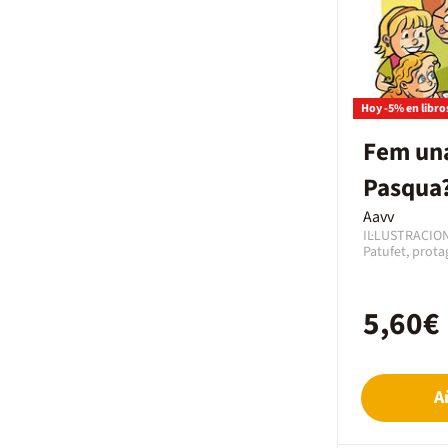
Hoy -5% en libro
Fem un
Pasqua
Aavv
IL·LUSTRACIO
Patufet, prota
populars cata
l'encarregat d'
nenes les tradi
5,60€
en una revisita
costumari cata
ens mostra al
vives de la S
passats els t
A
Així, ens parl
les passions i
seu grupet d'
de Pasqua, seg