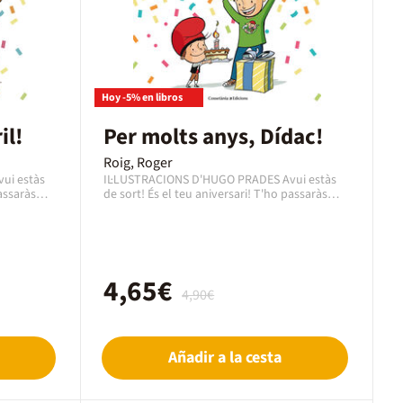
Hoy -5% en libros
il!
Per molts anys, Dídac!
Roig, Roger
IL·LUSTRACIONS D'HUGO PRADES Avui estàs
assaràs
de sort! És el teu aniversari! T'ho passaràs
ls
pipa celebrant-ho amb la família, els
tots els
companys d'escola, els amics i amb tots els
ests
que vulguin compartir amb tu aquests
egals,
moments màgics. Desembolicaràs regals,
bràs
bufaràs les espelmes del pastís, rebràs
 gran és
felicitacions de molta gent... Fer-se gran és
4,65€
4,90€
fas al
una aventura fascinant! I més si ho fas al
 i,
costat de tots aquells que t'estimen i,
sobretot, del PATUFET!
Añadir a la cesta