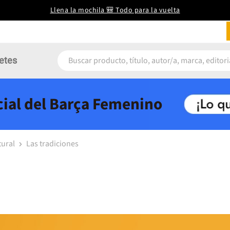
Llena la mochila 🎒 Todo para la vuelta
etes
icial del Barça Femenino
tural
Las tradiciones