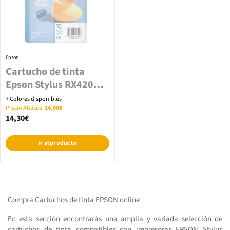
Epson
Cartucho de tinta
Epson Stylus RX420
Negro
+ Colores disponibles
Precio Abacus
14,00€
14,30€
Ir al producto
Compra Cartuchos de tinta EPSON online
En esta sección encontrarás una amplia y variada selección de
cartuchos de tinta compatibles con impresoras EPSON Stylus