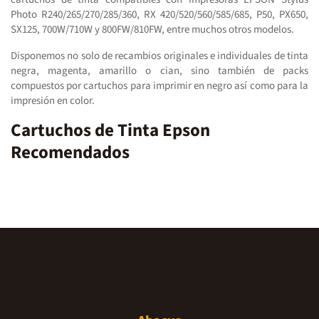
Photo R240/265/270/285/360, RX 420/520/560/585/685, P50, PX650,
SX125, 700W/710W y 800FW/810FW, entre muchos otros modelos.
Disponemos no solo de recambios originales e individuales de tinta
negra, magenta, amarillo o cian, sino también de packs
compuestos por cartuchos para imprimir en negro así como para la
impresión en color.
Cartuchos de Tinta Epson
Recomendados