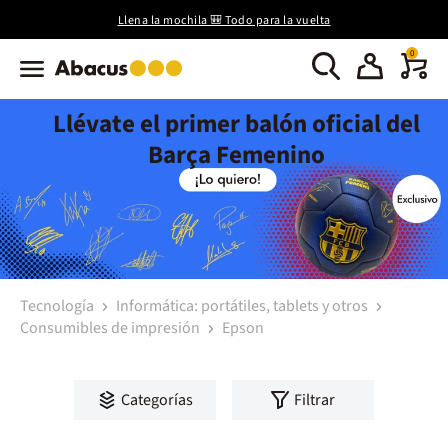
Llena la mochila 🎒 Todo para la vuelta
0
Llévate el primer balón oficial del
Barça Femenino
Tecnología
Informática: portátiles, tablets y otros
Consumibles de impresión
Epson
Categorías
Filtrar