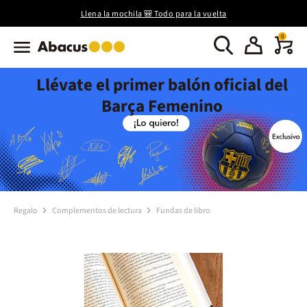
Llena la mochila 🎒 Todo para la vuelta
0
Llévate el primer balón oficial del
Barça Femenino
Regalo
Complementos de lectura
Fundas de libro