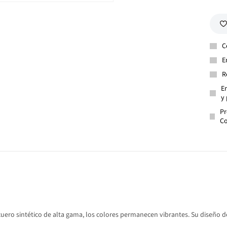
C
E
R
En
y 
Pr
Co
 cuero sintético de alta gama, los colores permanecen vibrantes. Su diseño 