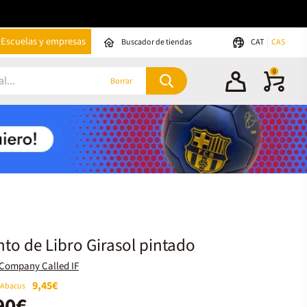
Escuelas y empresas
Buscador de tiendas
CAT
CAS
0
Borrar
to de Libro Girasol pintado
Company Called IF
9,45€
 Abacus
90€