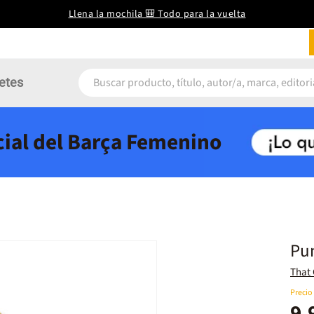
Llena la mochila 🎒 Todo para la vuelta
etes
icial del Barça Femenino
Pun
That 
Precio
9,