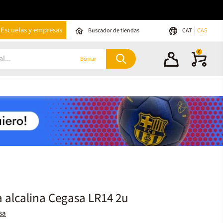
Escuelas y empresas
Buscador de tiendas
CAT
CAS
0
Borrar
a alcalina Cegasa LR14 2u
sa