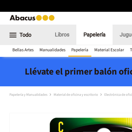
Libros
Papelería
Jugu
Todo
Bellas Artes
Manualidades
Papelería
Material Escolar
T
Llévate el primer balón of
Papelería y Manualidades
Material de oficina y escritorio
Electrónica de ofi