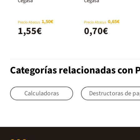
CR2016 2u
LR44 1,5V
Cegasa
Cegasa
1,50€
0,65€
Precio Abacus
Precio Abacus
1,55€
0,70€
Categorías relacionadas con P
Calculadoras
Destructoras de pap