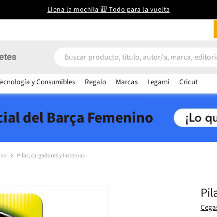
Llena la mochila 🎒 Todo para la vuelta
etes
ecnología y Consumibles
Regalo
Marcas
Legami
Cricut
icial del Barça Femenino
cina
Pilas, cargadores y linternas
Pil
Cega