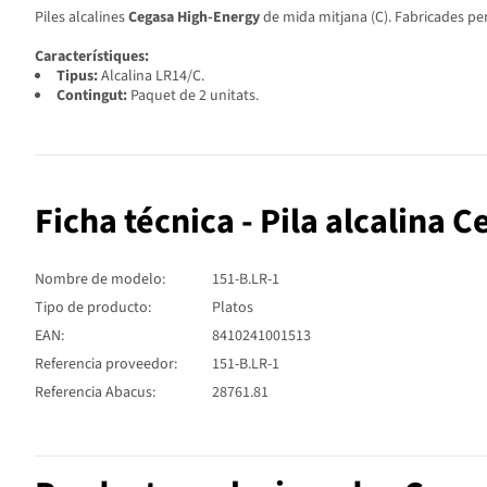
Piles alcalines
Cegasa High-Energy
de mida mitjana (C). Fabricades per
Característiques:
Tipus:
Alcalina LR14/C.
Contingut:
Paquet de 2 unitats.
Ficha técnica - Pila alcalina 
Nombre de modelo:
151-B.LR-1
Tipo de producto:
Platos
EAN:
8410241001513
Referencia proveedor:
151-B.LR-1
Referencia Abacus:
28761.81