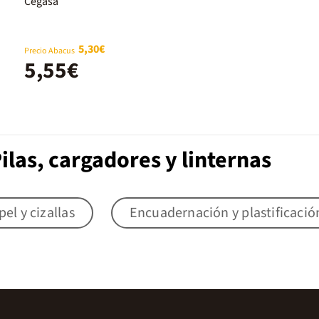
2u
Cegasa
5,30€
Precio Abacus
5,55€
ilas, cargadores y linternas
el y cizallas
Encuadernación y plastificació