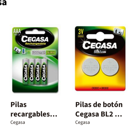
sa
Pilas
Pilas de botón
recargables
Cegasa BL2 3V
Cegasa HR3 4u
CR2032 2u
Cegasa
Cegasa