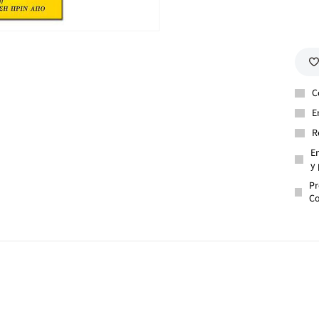
C
E
R
En
y 
Pr
Co