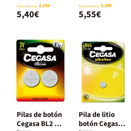
5,15€
5,30€
Precio Abacus
Precio Abacus
5,40€
5,55€
Pilas de botón
Pila de litio
Cegasa BL2 3V
botón Cegasa