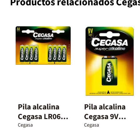
Productos relacionados Cega
Pila alcalina
Pila alcalina
Cegasa LR06
Cegasa 9V
8u
LF22
Cegasa
Cegasa