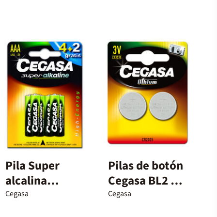
Pila Super
Pilas de botón
alcalina
Cegasa BL2 3V
Cegasa LR30-
CR2025 2u
Cegasa
Cegasa
AAA 4+2u