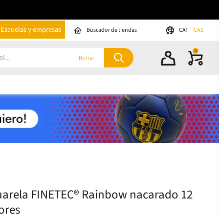
Escuelas y empresas
Buscador de tiendas
CAT
CAS
0
Borrar
uarela FINETEC® Rainbow nacarado 12
ores