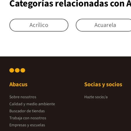
Categorías relacionadas con 
Acrílico
Acuarela
Abacus
Socias y socios
Sobre nosotros
Hazte socio/a
Calidad y medio ambiente
Buscador de tiendas
Trabaja con nosotros
Empresas y escuelas