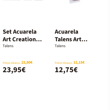
Set Acuarela
Acuarela
Art Creation
Talens Art
24 colores
Creation 12
Talens
Talens
colores
22,80€
12,15€
Precio Abacus
Precio Abacus
23,95€
12,75€