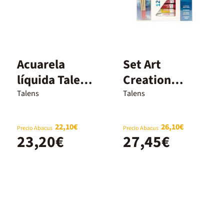
Acuarela
Set Art
líquida Talens
Creation
Ecoline
Bellas Artes
Talens
Talens
Primarios 5
Acuarela
colores
22,10€
26,10€
Precio Abacus
Precio Abacus
23,20€
27,45€