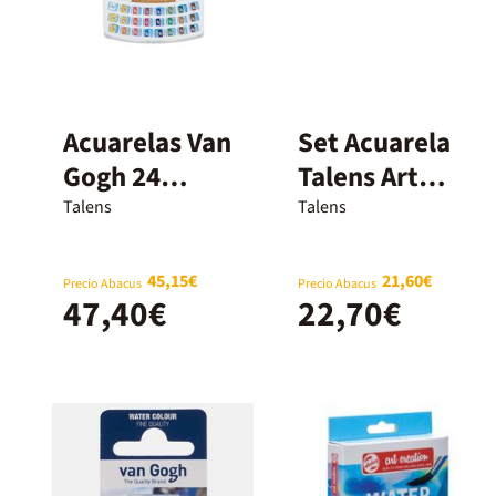
Acuarelas Van
Set Acuarela
Gogh 24
Talens Art
colores
Creation
Talens
Talens
45,15€
21,60€
Precio Abacus
Precio Abacus
47,40€
22,70€