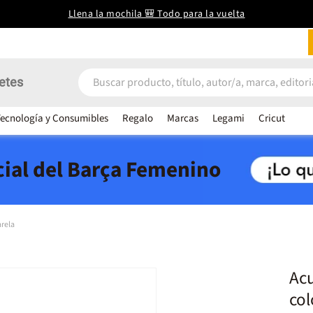
Llena la mochila 🎒 Todo para la vuelta
etes
ecnología y Consumibles
Regalo
Marcas
Legami
Cricut
icial del Barça Femenino
rela
Ac
col