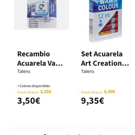
Recambio
Set Acuarela
Acuarela Van
Art Creation 8
Gogh blanco
colores 12ml
Talens
Talens
+ Colores disponibles
3,35€
8,90€
Precio Abacus
Precio Abacus
3,50€
9,35€