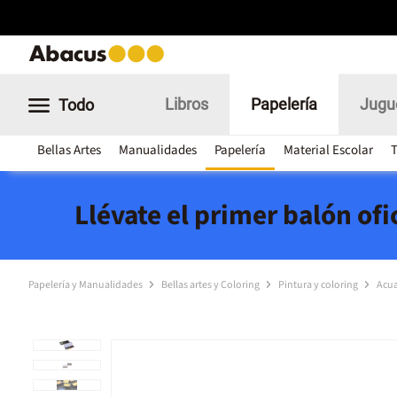
Libros
Papelería
Jugu
Todo
Bellas Artes
Manualidades
Papelería
Material Escolar
T
Llévate el primer balón of
Papelería y Manualidades
Bellas artes y Coloring
Pintura y coloring
Acua