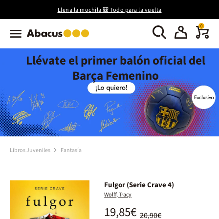
Llena la mochila 🎒 Todo para la vuelta
0
Llévate el primer balón oficial del
Barça Femenino
Libros Juveniles
Fantasía
Fulgor (Serie Crave 4)
Wolff, Tracy
19,85€
20,90€