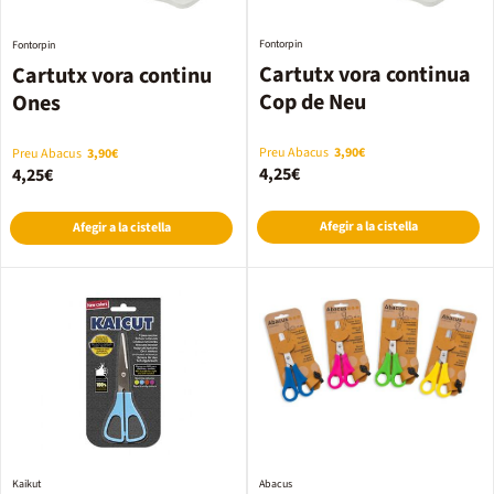
Fontorpin
Fontorpin
Cartutx vora continua
Cartutx vora continu
Cop de Neu
Ones
Preu Abacus
3,90€
Preu Abacus
3,90€
4,25€
4,25€
Afegir a la cistella
Afegir a la cistella
Kaikut
Abacus