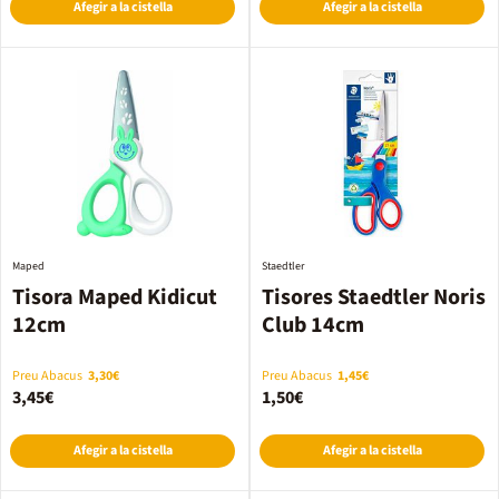
Afegir a la cistella
Afegir a la cistella
Maped
Staedtler
Tisora Maped Kidicut
Tisores Staedtler Noris
12cm
Club 14cm
Preu Abacus
3,30€
Preu Abacus
1,45€
3,45€
1,50€
Afegir a la cistella
Afegir a la cistella