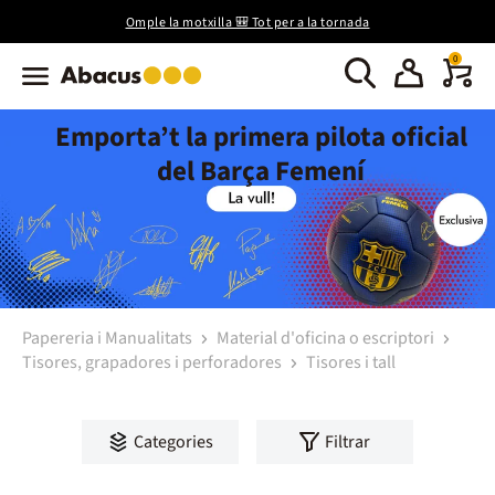
Omple la motxilla 🎒 Tot per a la tornada
0
Emporta’t la primera pilota oficial
del Barça Femení
Papereria i Manualitats
Material d'oficina o escriptori
Tisores, grapadores i perforadores
Tisores i tall
Categories
Filtrar