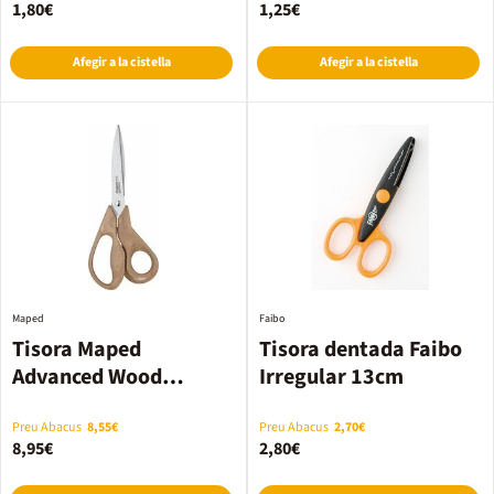
1,80€
1,25€
Afegir a la cistella
Afegir a la cistella
Maped
Faibo
Tisora Maped
Tisora dentada Faibo
Advanced Wood
Irregular 13cm
asimètrica 18cm
Preu Abacus
8,55€
Preu Abacus
2,70€
8,95€
2,80€