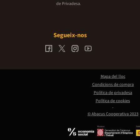
de Privadesa.
Segueix-nos
Mapa del lloc
Condicions de compra
Política de privadesa
Política de cookies
© Abacus Cooperativa 2023
Promou:
Amb 