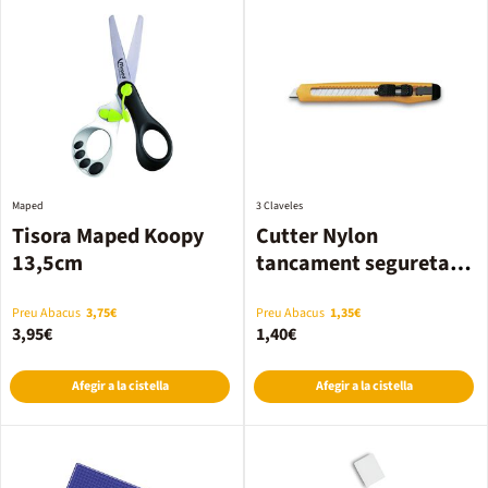
Maped
3 Claveles
Tisora Maped Koopy
Cutter Nylon
13,5cm
tancament seguretat
13cm
Preu Abacus
3,75€
Preu Abacus
1,35€
3,95€
1,40€
Afegir a la cistella
Afegir a la cistella