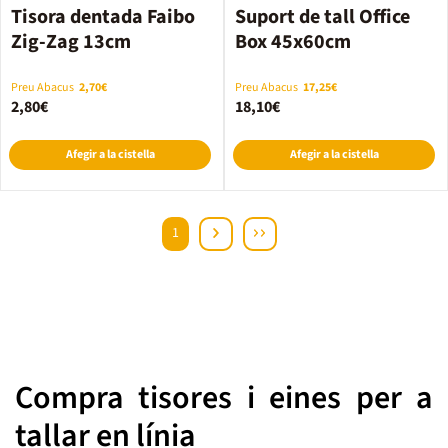
Tisora dentada Faibo
Suport de tall Office
Zig-Zag 13cm
Box 45x60cm
Preu Abacus
2,70€
Preu Abacus
17,25€
2,80€
18,10€
Afegir a la cistella
Afegir a la cistella
1
Compra tisores i eines per a
tallar en línia