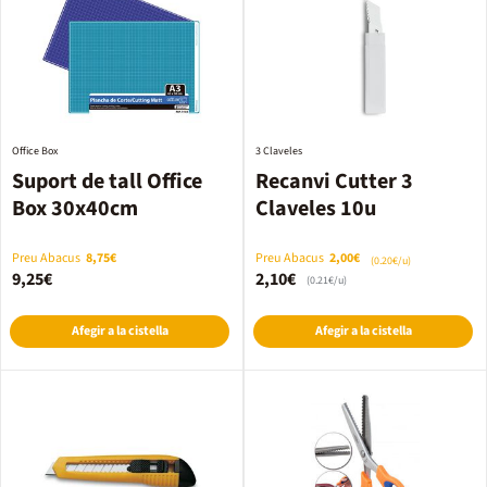
Office Box
3 Claveles
Suport de tall Office
Recanvi Cutter 3
Box 30x40cm
Claveles 10u
Preu Abacus
8,75€
Preu Abacus
2,00€
(0.20€/u)
9,25€
2,10€
(0.21€/u)
Afegir a la cistella
Afegir a la cistella