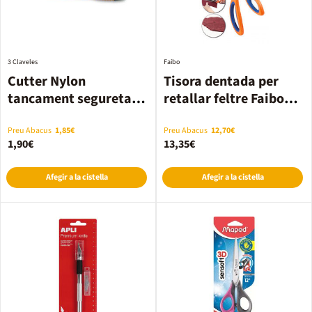
3 Claveles
Faibo
Cutter Nylon
Tisora dentada per
tancament seguretat
retallar feltre Faibo
15cm 3 Claveles
24cm
Preu Abacus
1,85€
Preu Abacus
12,70€
1,90€
13,35€
Afegir a la cistella
Afegir a la cistella