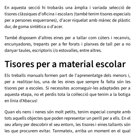
En aquesta secció hi trobaràs una àmplia i variada selecció de
tisores clàssiques d'oficina i escolars (també tenim tisores especials
per a persones esquerranes), d'acer niquelat amb mànec de plàstic
dur, de goma sintètica o d'acer.
També disposem d'altres eines per a tallar com cúters i recanvis,
encunyadores, trepants per a fer forats i planxes de tall per a no
danyar taules, escriptoris i/o estovalles, entre altres.
Tisores per a material escolar
Els treballs manuals formen part de l'aprenentatge dels menors i,
per a realitzar-los, una de les eines que sempre fa falta són les
tisores per a escoles. Si necessites aconseguir-les adaptades per a
aquesta etapa, no et perdis tota la col·lecció que tenim a la botiga
en línia d'Abacus!
Quan els nens i nenes són molt petits, tenim especial compte amb
tots aquells objectes que poden representar un perill per a ells. En el
seu afany per descobrir el seu entorn, les tisores i eines tallants són
les que procurem evitar. Tanmateix, arriba un moment en el qual