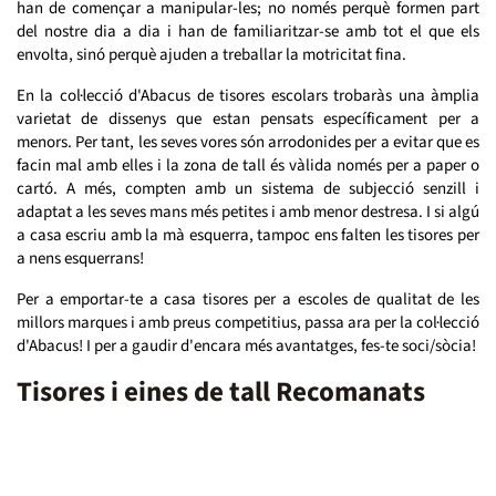
han de començar a manipular-les; no només perquè formen part
del nostre dia a dia i han de familiaritzar-se amb tot el que els
envolta, sinó perquè ajuden a treballar la motricitat fina.
En la col·lecció d'Abacus de tisores escolars trobaràs una àmplia
varietat de dissenys que estan pensats específicament per a
menors. Per tant, les seves vores són arrodonides per a evitar que es
facin mal amb elles i la zona de tall és vàlida només per a paper o
cartó. A més, compten amb un sistema de subjecció senzill i
adaptat a les seves mans més petites i amb menor destresa. I si algú
a casa escriu amb la mà esquerra, tampoc ens falten les tisores per
a nens esquerrans!
Per a emportar-te a casa tisores per a escoles de qualitat de les
millors marques i amb preus competitius, passa ara per la col·lecció
d'Abacus! I per a gaudir d'encara més avantatges, fes-te soci/sòcia!
Tisores i eines de tall Recomanats