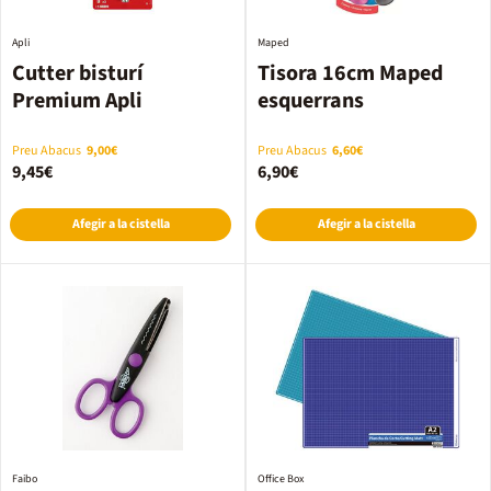
Apli
Maped
Cutter bisturí
Tisora 16cm Maped
Premium Apli
esquerrans
Preu Abacus
9,00€
Preu Abacus
6,60€
9,45€
6,90€
Afegir a la cistella
Afegir a la cistella
Faibo
Office Box