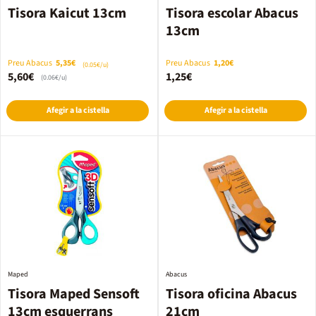
Tisora Kaicut 13cm
Tisora escolar Abacus
13cm
Preu Abacus
5,35€
Preu Abacus
1,20€
(0.05€/u)
5,60€
1,25€
(0.06€/u)
Afegir a la cistella
Afegir a la cistella
Maped
Abacus
Tisora Maped Sensoft
Tisora oficina Abacus
13cm esquerrans
21cm