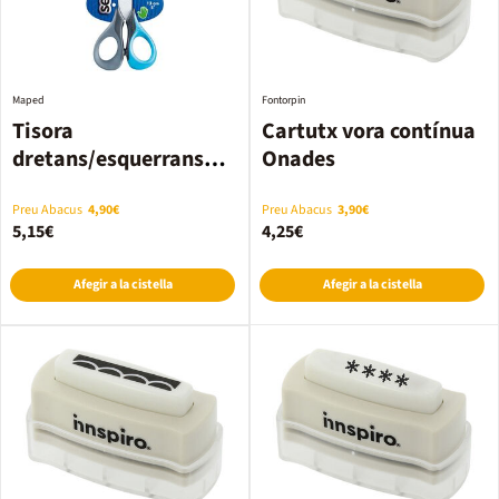
Maped
Fontorpin
Tisora
Cartutx vora contínua
dretans/esquerrans
Onades
Sensoft 13cm
Preu Abacus
4,90€
Preu Abacus
3,90€
5,15€
4,25€
Afegir a la cistella
Afegir a la cistella