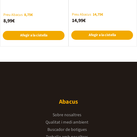
Preu Abacus
14,75€
Preu Abacus
8,75€
14,99€
8,99€
Afegir a la cistella
Afegir a la cistella
Abacus
Sobre nosaltres
Qualitat i medi ambient
Buscador de botigues