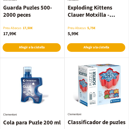
Guarda Puzles 500-
Exploding Kittens
2000 peces
Clauer Motxilla -
Assortit
Preu Abacus
17,50€
Preu Abacus
5,75€
17,99€
5,99€
Afegir a la cistella
Afegir a la cistella
Clementoni
Clementoni
Classificador de puzles
Cola para Puzle 200 ml