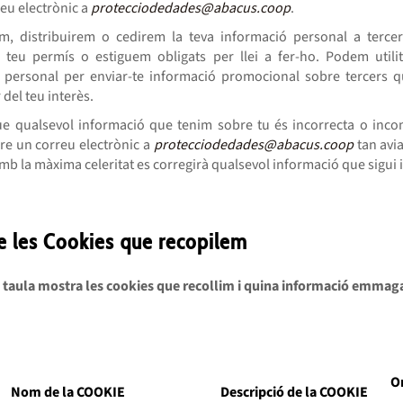
eu electrònic a
protecciodedades@abacus.coop
.
, distribuirem o cedirem la teva informació personal a tercer
 teu permís o estiguem obligats per llei a fer-ho. Podem utilit
 personal per enviar-te informació promocional sobre tercers
 del teu interès.
ue qualsevol informació que tenim sobre tu és incorrecta o inco
ure un correu electrònic a
protecciodedades@abacus.coop
tan avia
mb la màxima celeritat es corregirà qualsevol informació que sigui 
de les Cookies que recopilem
 taula mostra les cookies que recollim i quina informació emma
Or
Nom de la COOKIE
Descripció de la COOKIE