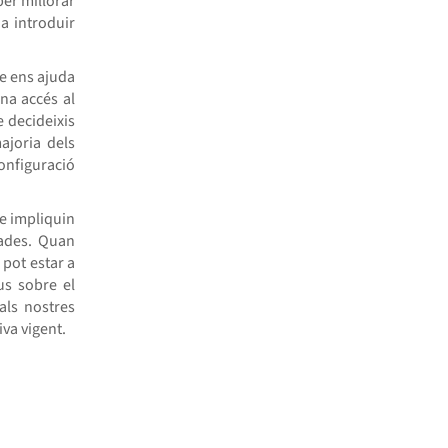
er millorar
ia introduir
ue ens ajuda
na accés al
 decideixis
ajoria dels
onfiguració
e impliquin
dades. Quan
 pot estar a
us sobre el
als nostres
va vigent.