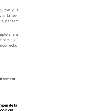
s, tret que
zar la teva
 que pensem
mpleta, ens
t com sigui
incorrecta.
gatzemen:
igen de la
COOKIE