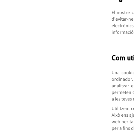
El nostre 
d'evitar-ne
electrònics
informació 
Com uti
Una cookie
ordinador. 
analitzar 
permeten q
a les teves
Utilitzem c
Això ens aj
web per tal
per a fins 