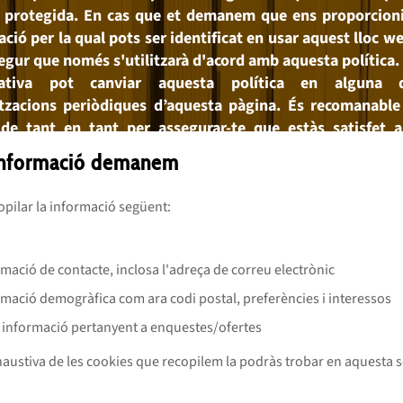
i protegida. En cas que et demanem que ens proporcioni
ció per la qual pots ser identificat en usar aquest lloc w
segur que només s'utilitzarà d'acord amb aquesta política.
rativa pot canviar aquesta política en alguna 
itzacions periòdiques d’aquesta pàgina. És recomanable
s de tant en tant per assegurar-te que estàs satisfet 
informació demanem
pilar la informació següent:
rmació de contacte, inclosa l'adreça de correu electrònic
rmació demogràfica com ara codi postal, preferències i interessos
a informació pertanyent a enquestes/ofertes
xhaustiva de les cookies que recopilem la podràs trobar en aquesta s