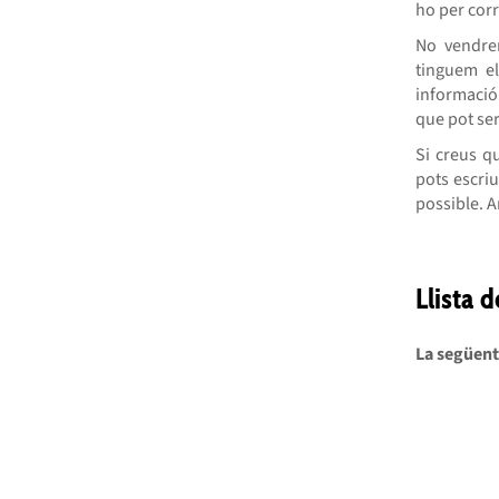
ho per corr
No vendrem
tinguem el
informació
que pot ser
Si creus q
pots escri
possible. A
Llista 
La següent