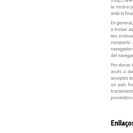
(http://ww
la nostra p
amb la final
En general,
a trobar a
teu ordina
compartir 
navegadors
del navegad
Per donar-
accés a da
acceptes aq
un país fo
tractament
proveïdors 
Enllaço