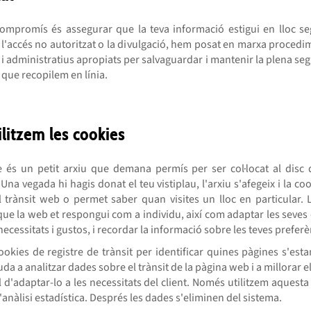
compromís és assegurar que la teva informació estigui en lloc seg
 l'accés no autoritzat o la divulgació, hem posat en marxa procedim
 i administratius apropiats per salvaguardar i mantenir la plena seg
que recopilem en línia.
litzem les cookies
 és un petit arxiu que demana permís per ser col·locat al disc 
Una vegada hi hagis donat el teu vistiplau, l'arxiu s'afegeix i la co
el trànsit web o permet saber quan visites un lloc en particular. 
ue la web et respongui com a individu, així com adaptar les seves
 necessitats i gustos, i recordar la informació sobre les teves preferè
ookies de registre de trànsit per identificar quines pàgines s'estan
uda a analitzar dades sobre el trànsit de la pàgina web i a millorar el
 d'adaptar-lo a les necessitats del client. Només utilitzem aquest
d'anàlisi estadística. Després les dades s'eliminen del sistema.