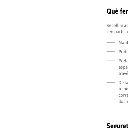
Què fe
Recollim aq
i en partic
Mant
Podem
Pode
espe
trav
De t
tu p
corre
lloc
Seguret