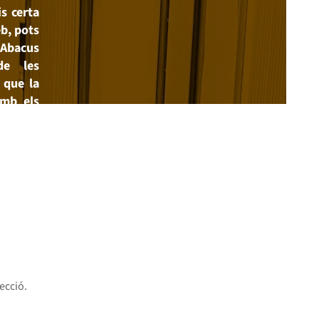
s certa
eb, pots
 Abacus
de les
 que la
amb els
ecció.