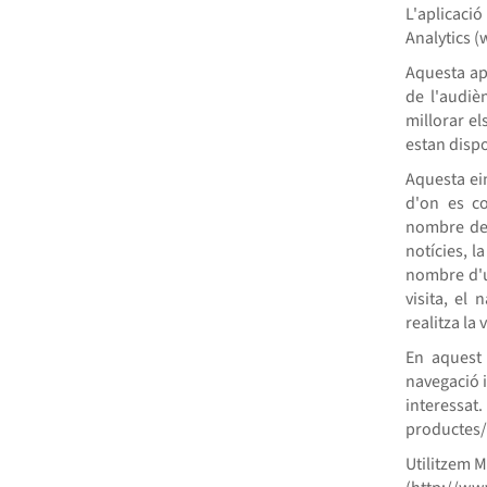
L'aplicació
Analytics 
Aquesta ap
de l'audiè
millorar el
estan disp
Aquesta ei
d'on es c
nombre de 
notícies, l
nombre d'us
visita, el
realitza la v
En aquest 
navegació i
interessa
productes/s
Utilitzem M