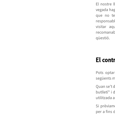
El nostre 
vegada hagi
que no te
responsabl
visitar aq
recomanabl
qüestió.
El cont
Pots optar
següents m
Quan se’t d
butlletí" i
utilitzada 
Si prèviam
per a fins 