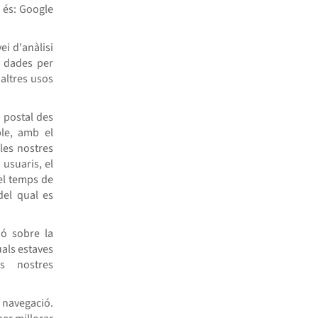
ó és: Google
i d'anàlisi
s dades per
 altres usos
 postal des
le, amb el
les nostres
 usuaris, el
 el temps de
del qual es
ió sobre la
uals estaves
ls nostres
e navegació.