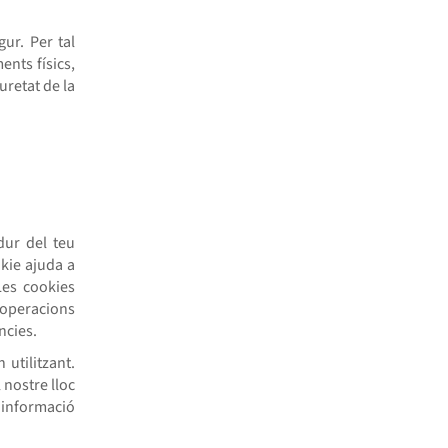
ur. Per tal
ents físics,
uretat de la
dur del teu
okie ajuda a
Les cookies
 operacions
ncies.
 utilitzant.
 nostre lloc
a informació