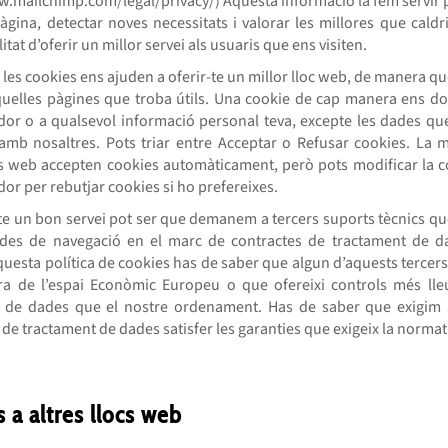
w.mailchimp.com/legal/privacy/) Aquesta informació la fem servir p
àgina, detectar noves necessitats i valorar les millores que caldr
itat d’oferir un millor servei als usuaris que ens visiten.
 les cookies ens ajuden a oferir-te un millor lloc web, de manera q
quelles pàgines que troba útils. Una cookie de cap manera ens do
dor o a qualsevol informació personal teva, excepte les dades que
amb nosaltres. Pots triar entre Acceptar o Refusar cookies. La m
 web accepten cookies automàticament, però pots modificar la c
or per rebutjar cookies si ho prefereixes.
te un bon servei pot ser que demanem a tercers suports tècnics qu
des de navegació en el marc de contractes de tractament de 
uesta política de cookies has de saber que algun d’aquests tercers
ra de l’espai Econòmic Europeu o que ofereixi controls més lle
 de dades que el nostre ordenament. Has de saber que exigim 
de tractament de dades satisfer les garanties que exigeix la normati
s a altres llocs web