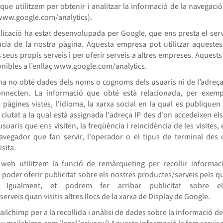
 que utilitzem per obtenir i analitzar la informació de la navegaci
(www.google.com/analytics).
licació ha estat desenvolupada per Google, que ens presta el serve
ncia de la nostra pàgina. Aquesta empresa pot utilitzar aqueste
s seus propis serveis i per oferir serveis a altres empreses. Aquests
onibles a l’enllaç www.google.com/analytics.
na no obté dades dels noms o cognoms dels usuaris ni de l’adreça
onnecten. La informació que obté està relacionada, per exemp
pàgines vistes, l'idioma, la xarxa social en la qual es publiquen 
a ciutat a la qual està assignada l'adreça IP des d’on accedeixen els
uaris que ens visiten, la freqüència i reincidència de les visites,
 navegador que fan servir, l'operador o el tipus de terminal des 
isita.
web utilitzem la funció de remàrqueting per recollir informac
 poder oferir publicitat sobre els nostres productes/serveis pels q
t. Igualment, et podrem fer arribar publicitat sobre e
erveis quan visitis altres llocs de la xarxa de Display de Google.
ailchimp per a la recollida i anàlisi de dades sobre la informació d