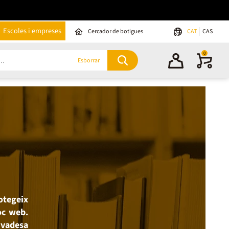
Escoles i empreses
Cercador de botigues
CAT
CAS
0
Esborrar
rotegeix
oc web.
ivadesa