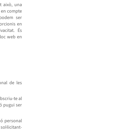
t això, una
ir en compte
 podem ser
orcionis en
vacitat. És
lloc web en
onal de les
bscriu-te al
ió pugui ser
ió personal
ol·licitant-