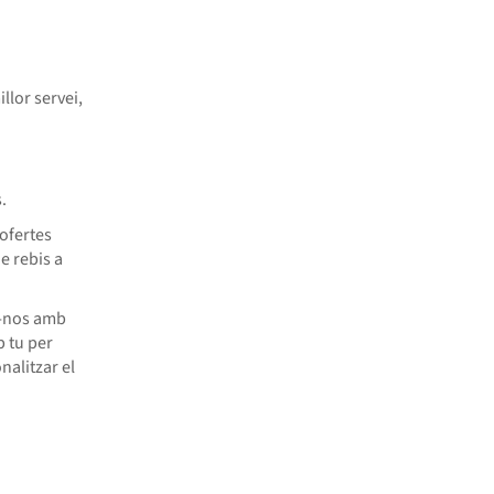
llor servei,
.
ofertes
e rebis a
r-nos amb
b tu per
nalitzar el