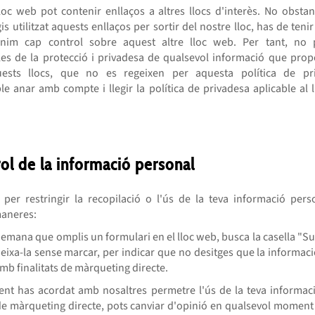
lloc web pot contenir enllaços a altres llocs d'interès. No obstan
s utilitzat aquests enllaços per sortir del nostre lloc, has de ten
nim cap control sobre aquest altre lloc web. Per tant, no
es de la protecció i privadesa de qualsevol informació que prop
uests llocs, que no es regeixen per aquesta política de pri
e anar amb compte i llegir la política de privadesa aplicable al 
rol de la informació personal
 per restringir la recopilació o l'ús de la teva informació pers
aneres:
emana que omplis un formulari en el lloc web, busca la casella "Su
 deixa-la sense marcar, per indicar que no desitges que la informac
amb finalitats de màrqueting directe.
ent has acordat amb nosaltres permetre l'ús de la teva informac
de màrqueting directe, pots canviar d'opinió en qualsevol moment s