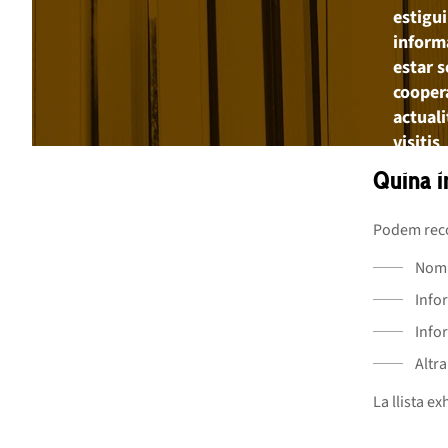
estigu
informa
estar 
coope
actual
visiti
canvis.
Quina 
Podem reco
Nom
Info
Info
Altr
La llista e