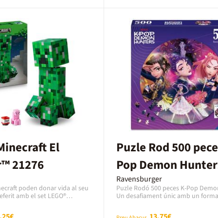
acions en els tres hàbitats
sc, prat i aiguamoll.El joc es
 llarg de quatre rondes, en les
dors han de gestionar recursos,
i atraure nous ocells, tot mentre
 seves estratègies per
puntuació final.Cada carta
formació sobre l’hàbitat, la
portament dels ocells, oferint
ia lúdica que fomenta
 sobre la biodiversitat i
adors: 1 a 5Temps de joc: 40 a
 A partir de 10 anys
inecraft El
Puzle Rod 500 pece
r™ 21276
Pop Demon Hunter
Ravensburger
necraft poden donar vida al seu
Puzle Rodó 500 peces K-Pop Demo
eferit amb el set LEGO®
Un desafiament únic amb un format
reeper (21276)! Aquesta figura
que ressalta l'estètica dinàmica i 
antina del Creeper és fidel al
fenomen K-Pop. La tecnologia Softc
,25€
13,75€
Preu Abacus