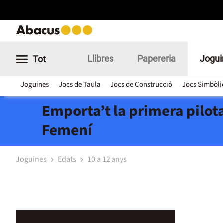
Llibres
Papereria
Jogui
Tot
Joguines
Jocs de Taula
Jocs de Construcció
Jocs Simbòli
Emporta’t la primera pilota
Femení
Joguines
Edats
10 a 12 anys