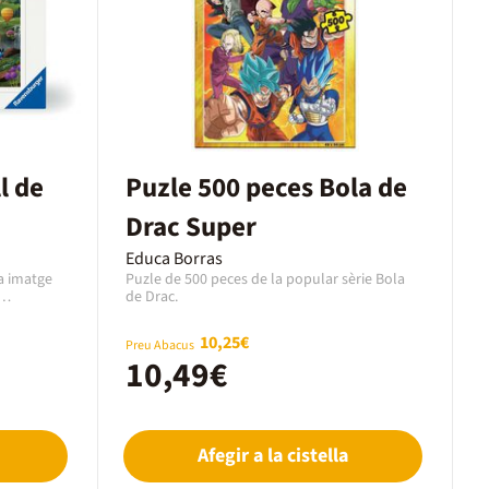
l de
Puzle 500 peces Bola de
Drac Super
Educa Borras
a imatge
Puzle de 500 peces de la popular sèrie Bola
de Drac.
 somni. La
recisió fan
10,25€
Preu Abacus
gairebé
10,49€
potencia la
 una
n acabar.A
Afegir a la cistella