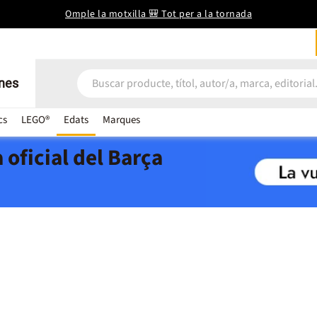
Omple la motxilla 🎒 Tot per a la tornada
nes
cs
LEGO®
Edats
Marques
 oficial del Barça