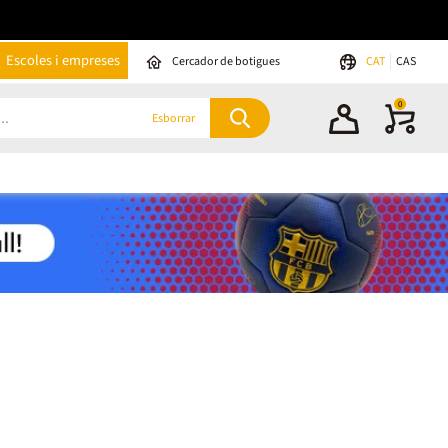
Escoles i empreses
Cercador de botigues
CAT
CAS
0
Esborrar