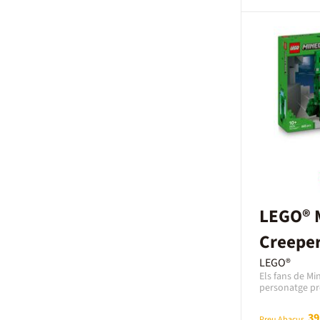
potents combin
disponibles: bo
desenvolupa al
quals els juga
col·locar ous 
optimitzen les
maximitzar la 
proporciona in
dieta i el com
una experiènc
l’aprenentatge
l’ecologia.Jug
70 minutsEdat:
LEGO® M
Creepe
LEGO®
Els fans de Mi
personatge pr
Minecraft El C
articulada geg
39
Preu Abacus