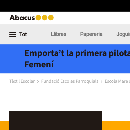
Llibres
Papereria
Jogui
Tot
Emporta’t la primera pilota
Femení
Tèxtil Escolar
Fundació Escoles Parroquials
Escola Mare 