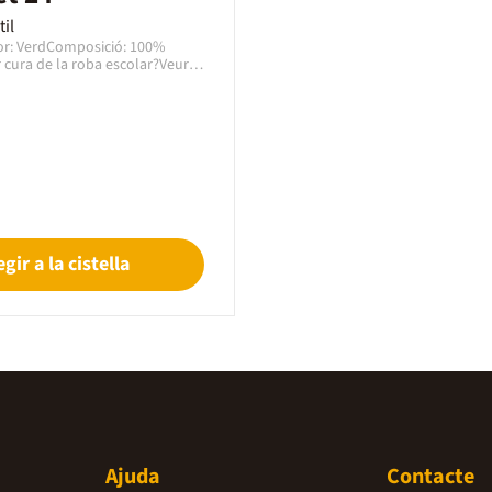
il
lor: VerdComposició: 100%
 cura de la roba escolar?Veure
s
egir a la cistella
Ajuda
Contacte