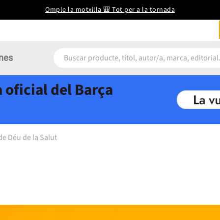
Omple la motxilla 🎒 Tot per a la tornada
nes
 oficial del Barça
de Déu de la Salut