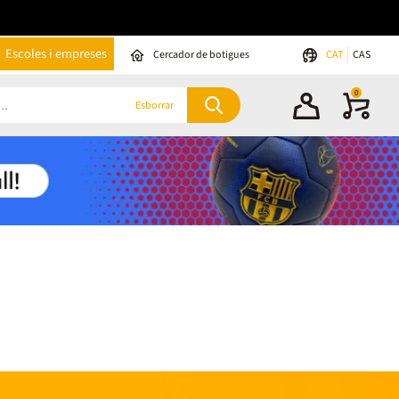
Escoles i empreses
Cercador de botigues
CAT
CAS
0
Esborrar