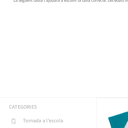
La següent taula t’ajudarà a escollir la talla correcte. Les edats
CATEGORIES
Tornada a l'escola