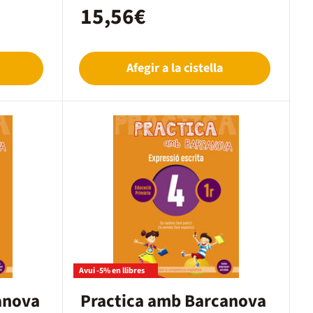
15,56€
Afegir a la cistella
Avui -5% en llibres
anova
Practica amb Barcanova