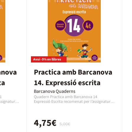
Avui -5% en llibres
anova
Practica amb Barcanova
ta
14. Expressió escrita
Barcanova Quaderns
1
Quadern Practica amb Barcanova 14
ssignatura
Expressió Escrita recomenat per l’assignatura
urs de 3r
de Expressió Escrita Català per al curs de 4t
s. Es un
Primària amb una edat de 9 a 10 anys. Es un
editat
quadern de la editorial Barcanova, editat
4,75€
8948306. En
l’any 2019 amb el codi EAN 9788448948351. En
5,00€
format
aquest cas es tracta d'un llibre en format
paper en Català.