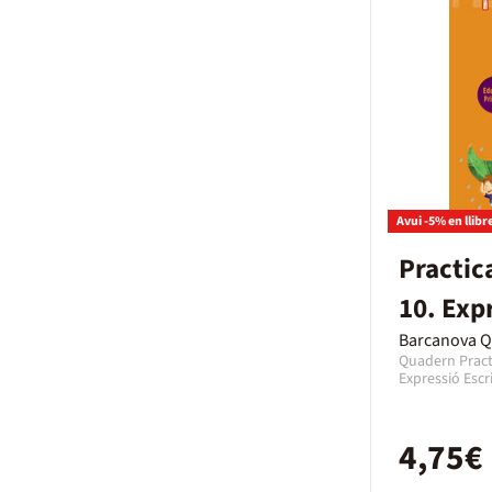
Avui -5% en llibr
Practic
10. Exp
Barcanova 
Quadern Pract
Expressió Escr
de Expressió Es
Primària amb u
quadern de la 
4,75€
l’any 2019 am
En aquest cas 
paper en Catal