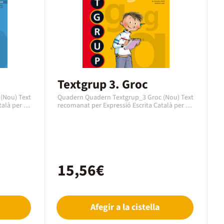
Textgrup 3. Groc
(Nou) Text
Quadern Quadern Textgrup_3 Groc (Nou) Text
alà per al
recomanat per Expressió Escrita Català per al
curs de 3r Primària amb una edat
uadern de
recomanada de 8 a 9 anys. Es un quadern de
amb el codi
la editorial Text, editat l’any 2018 amb el codi
es tracta
EAN 9788441231443. En aquest cas es tracta
atalà.
d'un quadern en format paper en Català.
15,56€
Afegir a la cistella