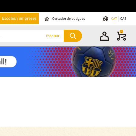
Escoles i empreses
Cercador de botigues
CAT
CAS
0
Esborrar