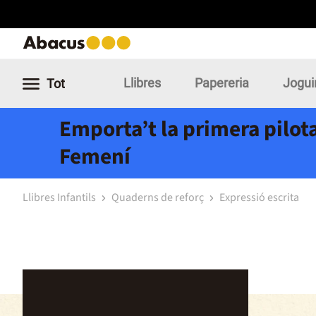
Llibres
Papereria
Jogui
Tot
Emporta’t la primera pilota
Femení
Llibres Infantils
Quaderns de reforç
Expressió escrita