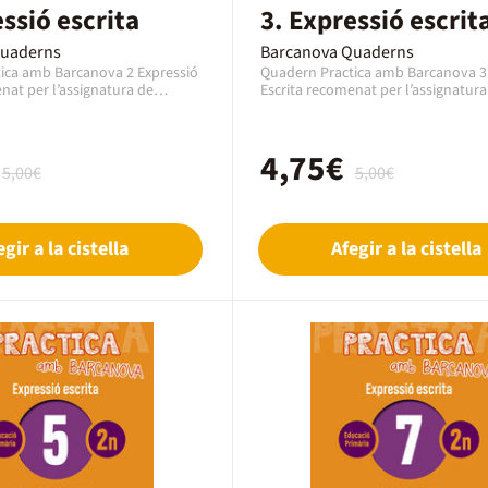
ssió escrita
3. Expressió escrit
Quaderns
Barcanova Quaderns
ica amb Barcanova 2 Expressió
Quadern Practica amb Barcanova 3
nat per l’assignatura de
Escrita recomenat per l’assignatura
ta Català per al curs de 1r
Expressió Escrita Català per al curs 
na edat de 6 a 7 anys. Es un
Primària amb una edat de 6 a 7 any
editorial Barcanova, editat
quadern de la editorial Barcanova, 
4,75€
b el codi EAN 9788448948214.
l’any 2019 amb el codi EAN 978844
5,00€
5,00€
es tracta d'un llibre en format
aquest cas es tracta d'un llibre en 
à.
paper en Català.
egir a la cistella
Afegir a la cistella