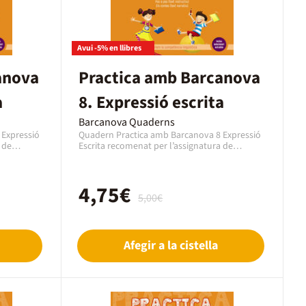
Avui -5% en llibres
anova
Practica amb Barcanova
a
8. Expressió escrita
Barcanova Quaderns
 Expressió
Quadern Practica amb Barcanova 8 Expressió
 de
Escrita recomenat per l’assignatura de
 de 2n
Expressió Escrita Català per al curs de 2n
s. Es un
Primària amb una edat de 7 a 8 anys. Es un
editat
quadern de la editorial Barcanova, editat
4,75€
8948269. En
l’any 2019 amb el codi EAN 9788448948276. En
5,00€
format
aquest cas es tracta d'un llibre en format
paper en Català.
Afegir a la cistella