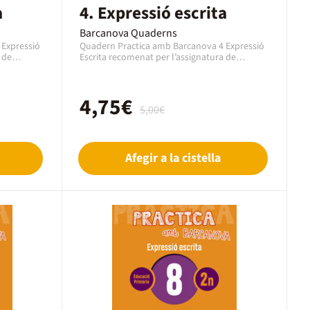
a
4. Expressió escrita
Barcanova Quaderns
 Expressió
Quadern Practica amb Barcanova 4 Expressió
 de
Escrita recomenat per l’assignatura de
de 1r
Expressió Escrita Català per al curs de 1r
s. Es un
Primària amb una edat de 6 a 7 anys. Es un
editat
quadern de la editorial Barcanova, editat
4,75€
8948221. En
l’any 2019 amb el codi EAN 9788448948238. En
5,00€
format
aquest cas es tracta d'un llibre en format
paper en Català.
Afegir a la cistella