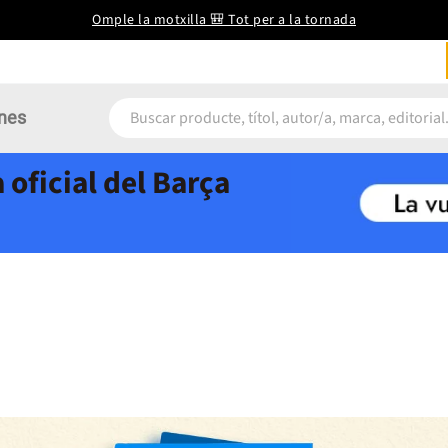
Omple la motxilla 🎒 Tot per a la tornada
nes
 oficial del Barça