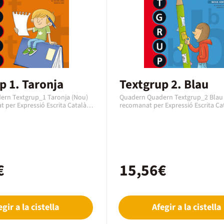
p 1. Taronja
Textgrup 2. Blau
rn Textgrup_1 Taronja (Nou)
Quadern Quadern Textgrup_2 Blau 
 per Expressió Escrita Català
recomanat per Expressió Escrita Cat
 1r Primària amb una edat
curs de 2n Primària amb una edat
 6 a 7 anys. Es un quadern de
recomanada de 7 a 8 anys. Es un q
xt, editat l’any 2018 amb el codi
la editorial Text, editat l’any 2018 
1429. En aquest cas es tracta
EAN 9788441231436. En aquest cas 
en format paper en Català.
d'un quadern en format paper en C
€
15,56€
egir a la cistella
Afegir a la cistella