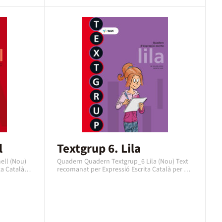
l
Textgrup 6. Lila
ell (Nou)
Quadern Quadern Textgrup_6 Lila (Nou) Text
ta Català
recomanat per Expressió Escrita Català per al
 edat
curs de 6è Primària amb una edat
 quadern
recomanada de 11 a 12 anys. Es un quadern
18 amb el
de la editorial Text, editat l’any 2018 amb el
 cas es
codi EAN 9788441231474. En aquest cas es
er en
tracta d'un quadern en format paper en
Català.