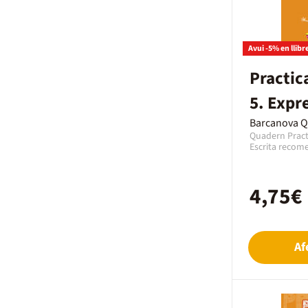
Avui -5% en llibr
Practic
5. Expre
Barcanova 
Quadern Pract
Escrita recome
Expressió Escr
Primària amb u
quadern de la 
4,75€
l’any 2019 am
En aquest cas 
paper en Catal
Af