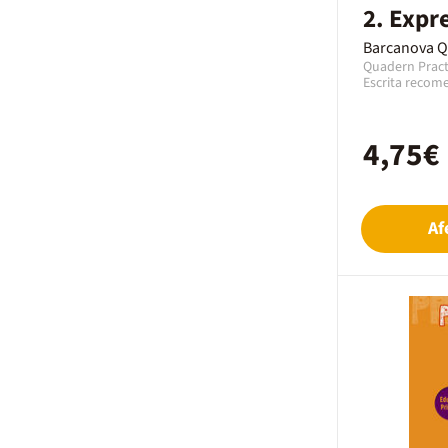
2. Expre
Veure més
Barcanova 
Quadern Pract
Escrita recome
Expressió Escri
Primària amb u
quadern de la 
4,75€
l’any 2019 am
En aquest cas 
paper en Catal
Af