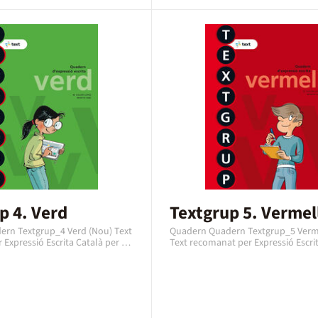
p 4. Verd
Textgrup 5. Vermel
rn Textgrup_4 Verd (Nou) Text
Quadern Quadern Textgrup_5 Verm
Expressió Escrita Català per al
Text recomanat per Expressió Escri
imària amb una edat
per al curs de 5è Primària amb una
 9 a 10 anys. Es un quadern de
recomanada de 10 a 11 anys. Es un
xt, editat l’any 2018 amb el codi
de la editorial Text, editat l’any 20
1450. En aquest cas es tracta
codi EAN 9788441231467. En aquest
en format paper en Català.
tracta d'un quadern en format pap
Català.