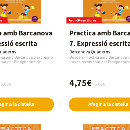
es
Avui -5% en llibres
a amb Barcanova
Practica amb Barc
ssió escrita
7. Expressió escrit
Quaderns
Barcanova Quaderns
ica amb Barcanova 5 Expressió
Quadern Practica amb Barcanova 7
nat per l’assignatura de
Escrita recomenat per l’assignatura
ita Català per al curs de 2n
Expressió Escrita Català per al curs
na edat de 7 a 8 anys. Es un
Primària amb una edat de 7 a 8 any
editorial Barcanova, editat
quadern de la editorial Barcanova, 
4,75€
b el codi EAN 9788448948245.
l’any 2019 amb el codi EAN 978844
5,00€
5,00€
es tracta d'un llibre en format
aquest cas es tracta d'un llibre en 
à.
paper en Català.
egir a la cistella
Afegir a la cistella