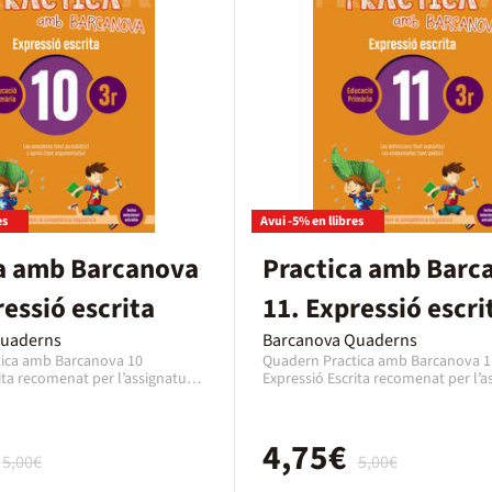
es
Avui -5% en llibres
a amb Barcanova
Practica amb Barc
ressió escrita
11. Expressió escri
Quaderns
Barcanova Quaderns
ica amb Barcanova 10
Quadern Practica amb Barcanova 1
ita recomenat per l’assignatura
Expressió Escrita recomenat per l’a
crita Català per al curs de 3r
de Expressió Escrita Català per al c
na edat de 8 a 9 anys. Es un
Primària amb una edat de 8 a 9 any
editorial Barcanova, editat
quadern de la editorial Barcanova, 
4,75€
b el codi EAN 9788448948290.
l’any 2019 amb el codi EAN 978844
5,00€
5,00€
es tracta d'un llibre en format
aquest cas es tracta d'un llibre en 
à.
paper en Català.