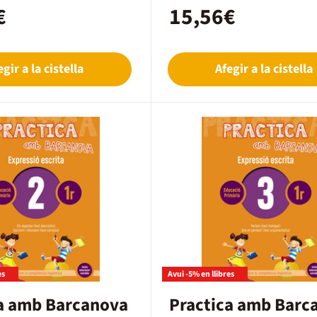
€
15,56€
egir a la cistella
Afegir a la cistella
es
Avui -5% en llibres
a amb Barcanova
Practica amb Barc