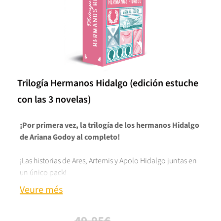
Trilogía Hermanos Hidalgo (edición estuche
con las 3 novelas)
¡Por primera vez, la trilogía de los hermanos Hidalgo
de Ariana Godoy al completo!
¡Las historias de Ares, Artemis y Apolo Hidalgo juntas en
un único pack!
Veure més
Raquel lleva toda la vida loca por Ares, su atractivo y
misterioso vecino. Lo observa sin ser vista desde su
ventana y es que, muy a su pesar, no han intercambiado