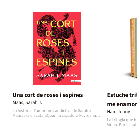
Una cort de roses i espines
Estuche tri
Maas, Sarah J.
me enamo
La història d'amor més addictiva de Sarah J.
Han, Jenny
Maas, ara en catalàQuan la caçadora Feyre mata
La trilogía que h
un llop al bosc, una criatura bestial irromp a
Video. Por la autora del fenómeno A todos los
casa seva a la recerca de revenja. Així, es veu
chicos de los q
obligada a traslladar-se a una terra màgica i
incluye la trilog
remota de la qual només havia sentit a parlar a