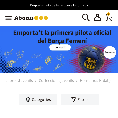
Omple la motxilla 🎒 Tot per a la tornada
0
Emporta’t la primera pilota oficial
del Barça Femení
Llibres Juvenils
Col·leccions juvenils
Hermanos Hidalgo
Categories
Filtrar