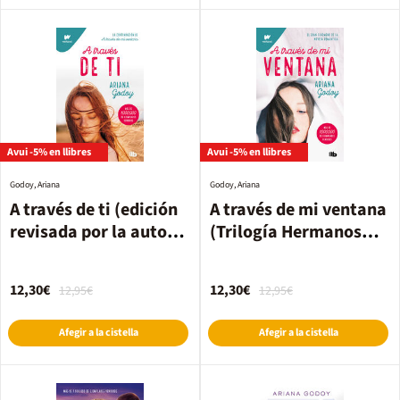
Avui -5% en llibres
Avui -5% en llibres
Godoy, Ariana
Godoy, Ariana
A través de ti (edición
A través de mi ventana
revisada por la autora)
(Trilogía Hermanos
(Trilogía Hermanos
Hidalgo 1)
Hidalgo 2)
12,30€
12,30€
12,95€
12,95€
Afegir a la cistella
Afegir a la cistella