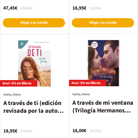
novelas)
Hermanos Hidalgo 3)
47,45€
18,95€
49,95€
19,95€
Afegir a la cistella
Afegir a la cistella
Avui -5% en llibres
Avui -5% en llibres
Godoy, Ariana
Godoy, Ariana
A través de mi ventana
A través de ti (edición
(Trilogía Hermanos
revisada por la autora)
Hidalgo 1)
(Trilogía Hermanos
Hidalgo 2)
18,00€
18,95€
18,95€
19,95€