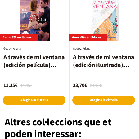
Avui -5% en llibres
Avui -5% en llibres
Godoy, Ariana
Godoy, Ariana
A través de mi ventana
A través de mi ventana
(edición película)
(edición ilustrada)
(Trilogía Hermanos
(Trilogía Hermanos
Hidalgo 1)
Hidalgo 1)
11,35€
23,70€
11,95€
24,95€
Afegir a la cistella
Afegir a la cistella
Altres col·leccions que et
poden interessar: