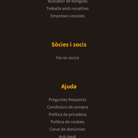
Buscador de botigues
haberla dejado e
Jere deciden dar
Treballa amb nosaltres
sabe que ha lle
Empreses i escoles
callar para siem
deberá enfrentar
romperle el cora
dirigit el llibre
me enamoré?Aque
completa de &qu
Sòcies i socis
enamoré&quot;, e
públic juvenil i 
novel·les romàn
Fes-te soci/a
temàtica i l'esti
atractiu per a l
sobre el primer 
personal i les re
recomanada sol s
Ajuda
encara que la pr
complexitat de 
ser apreciades p
Preguntes freqüents
trilogia es carac
accessible i el se
Condicions de compra
converteix en una
Política de privadesa
un ampli rang d'
Estuche trilogí
Política de cookies
trilogia &quot;
Canal de denúncies
enamoré&quot; e
interconnectats
Avís legal