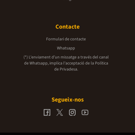
lectura captivado
més destacats s'
trilogia se centr
romàntics de la p
diversos estius. 
Contacte
incertesa i la c
experiències amo
etapes de l'ena
Formulari de contacte
emocionals que 
entre Belly i les
Whatsapp
fonamental de la
importància de l
(*) L'enviament d’un missatge a través del canal
brindar suport i
de Whatsapp, implica l'acceptació de la
Política
desafiaments que
de Privadesa.
d'amistat al lla
familiars: La din
com la dels seus
la trama. S'expl
relacions parenta
influència de la 
Segueix-nos
identitat person
llarg de la trilo
de maduració i 
dilemes personal
aprèn dels seus 
creixement perso
al lector.L'estiu
com a símbol de l