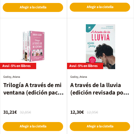
Afegir a la cistella
Afegir a la cistella
Avui -5% en llibres
Avui -5% en llibres
Godoy, Ariana
Godoy, Ariana
Trilogía A través de mi
A través de la lluvia
ventana (edición pack
(edición revisada por
con: A través de mi
la autora) (Trilogía
ventana | A través de ti
Hermanos Hidalgo 3)
31,21€
12,30€
32,85€
12,95€
| A través de la lluvia)
Afegir a la cistella
Afegir a la cistella