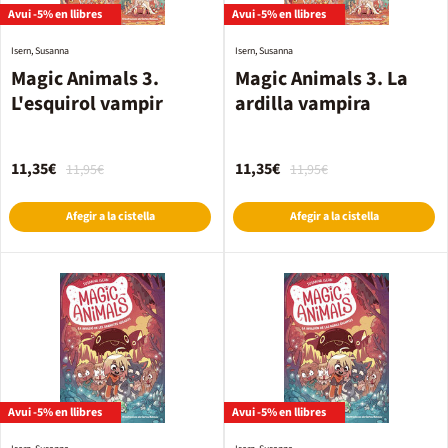
Avui -5% en llibres
Avui -5% en llibres
Isern, Susanna
Isern, Susanna
Magic Animals 3.
Magic Animals 3. La
L'esquirol vampir
ardilla vampira
11,35€
11,35€
11,95€
11,95€
Afegir a la cistella
Afegir a la cistella
Avui -5% en llibres
Avui -5% en llibres