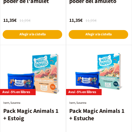
poder de l'amulet
poder del amuleto
11,35€
11,35€
11,95€
11,95€
Afegir a la cistella
Afegir a la cistella
Avui -5% en llibres
Avui -5% en llibres
Isern, Susanna
Isern, Susanna
Pack Magic Animals 1
Pack Magic Animals 1
+ Estoig
+ Estuche