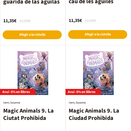
cau de les àguiles
guarida de las águilas
11,35€
11,35€
11,95€
11,95€
Afegir a la cistella
Afegir a la cistella
Avui -5% en llibres
Avui -5% en llibres
Isern, Susanna
Isern, Susanna
Magic Animals 9. La
Magic Animals 9. La
Ciutat Prohibida
Ciudad Prohibida