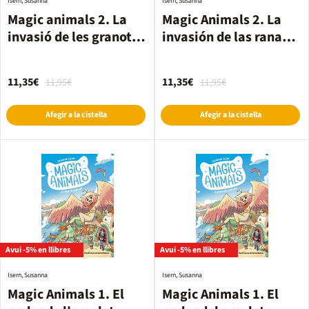
Isern, Susanna
Isern, Susanna
Magic animals 2. La
Magic Animals 2. La
invasió de les granotes
invasión de las ranas
gegants
gigantes
11,35€
11,35€
11,95€
11,95€
Afegir a la cistella
Afegir a la cistella
Avui -5% en llibres
Avui -5% en llibres
Isern, Susanna
Isern, Susanna
Magic Animals 1. El
Magic Animals 1. El