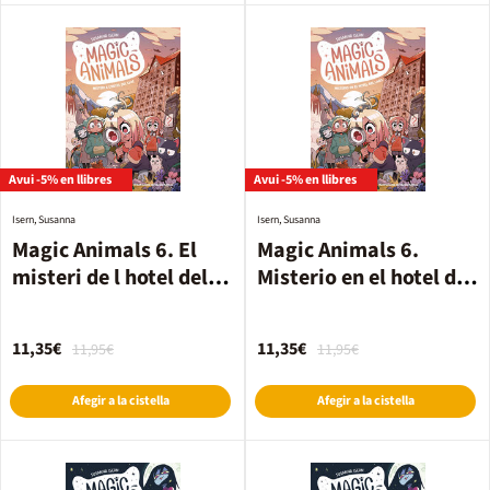
Avui -5% en llibres
Avui -5% en llibres
Isern, Susanna
Isern, Susanna
Magic Animals 6. El
Magic Animals 6.
misteri de l hotel del
Misterio en el hotel del
Llac
lago
11,35€
11,35€
11,95€
11,95€
Afegir a la cistella
Afegir a la cistella