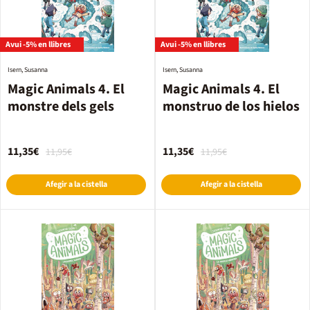
Avui -5% en llibres
Avui -5% en llibres
Isern, Susanna
Isern, Susanna
Magic Animals 4. El
Magic Animals 4. El
monstre dels gels
monstruo de los hielos
11,35€
11,35€
11,95€
11,95€
Afegir a la cistella
Afegir a la cistella