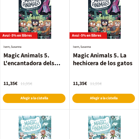
Avui -5% en llibres
Avui -5% en llibres
Isern, Susanna
Isern, Susanna
Magic Animals 5.
Magic Animals 5. La
L'encantadora dels
hechicera de los gatos
gats
11,35€
11,35€
11,95€
11,95€
Afegir a la cistella
Afegir a la cistella