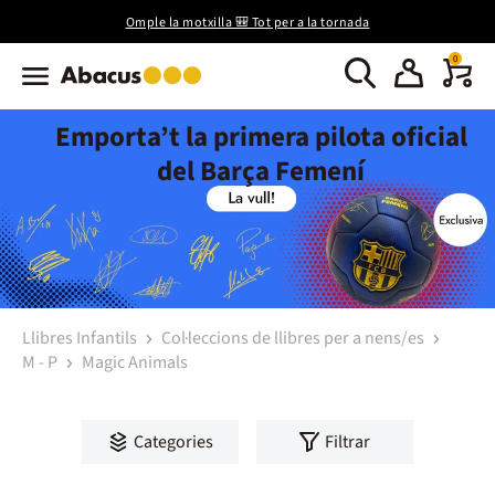
Omple la motxilla 🎒 Tot per a la tornada
0
Emporta’t la primera pilota oficial
del Barça Femení
Llibres Infantils
Col·leccions de llibres per a nens/es
M - P
Magic Animals
Categories
Filtrar