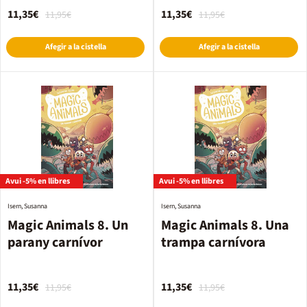
11,35€
11,35€
11,95€
11,95€
Afegir a la cistella
Afegir a la cistella
Avui -5% en llibres
Avui -5% en llibres
Isern, Susanna
Isern, Susanna
Magic Animals 8. Un
Magic Animals 8. Una
parany carnívor
trampa carnívora
11,35€
11,35€
11,95€
11,95€