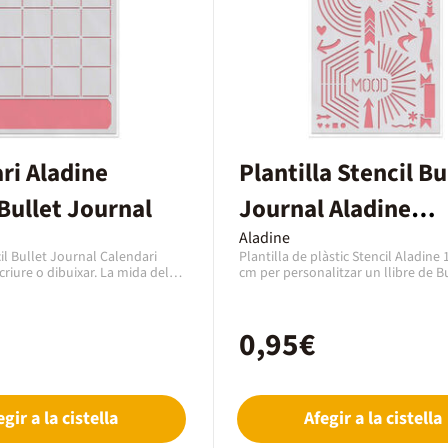
ri Aladine
Plantilla Stencil Bu
 Bullet Journal
Journal Aladine
mesuradors
Aladine
cil Bullet Journal Calendari
Plantilla de plàstic Stencil Aladine 1
criure o dibuixar. La mida dels
cm per personalitzar un llibre de B
spon perfectament a les
Journal amb lletres i xifres. Es pot u
s llibres de Bullet Journal i es
fàcilment amb les llibretes de Bull
tzar amb icones o banderes. Es
i permet afegir-hi unes icones o un
0,95€
retoladors, marcadors, pintura
banderes per escriure o dibujar. Es f
 aplicador. Netejar amb aigua i
amb retoladors, marcadors, pintura
: plàstic. Mides: 125 x 185 mm.
amb un aplicador. Netejar amb aig
egir a la cistella
Afegir a la cistella