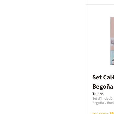
Veure més
Set Cal·
Begoña 
Talens
Set d'iniciació
Begoña Viñuela.
cal·ligrafia an
treballar les ll
34