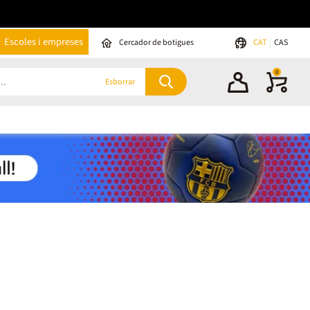
Escoles i empreses
Cercador de botigues
CAT
CAS
0
Esborrar