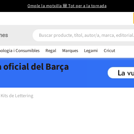
Omple la motxilla 🎒 Tot per a la tornada
nes
ologia i Consumibles
Regal
Marques
Legami
Cricut
 oficial del Barça
Kits de Lettering