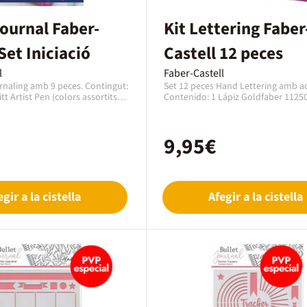
Journal Faber-
Kit Lettering Faber
Set Iniciació
Castell 12 peces
l
Faber-Castell
rnaling amb 9 peces. Contingut:
Set 12 peces Hand Lettering amb ac
tt Artist Pen (colors assortits),
Contenido: 1 Lápiz Goldfaber 11250
 Textliner Pasel, rosa, 1 llapis de
Rotulador Metallics 160790, 160794
er, 1 agenda mida A5 de 42
Rotulador Pitt Artist Pen Fineliner 
nts.
Rotulador Pitt Artist Pen Brush 167
9,95€
167470, 167408, 167431, 167448, 1 
PittArtist Pen B 167893, 13 cartulina
egir a la cistella
Afegir a la cistella