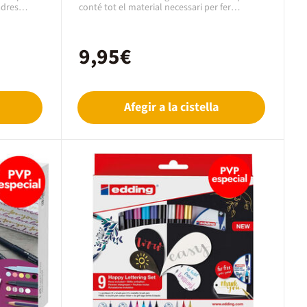
adres
conté tot el material necessari per fer
nsions
lettering amb gradacions de color.Contingut:5
ot
retoladors ABT Dual Brush Pen. Retoladors
s. Es fa
de tinta a base daigua amb doble punta.
9,95€
pintura o
Punta fina de 0,8 mm. per traçar amb precisió
 aigua i
i punta ampla de pinzell flexible de traç entre
x 185 mm.
0,8 mm. i 3,3 mm per crear diferents
amplades de traç segons la pressió
exercida.Els colors que inclou són: 800, 772,
Afegir a la cistella
985, 451, 725.1 retolador Fudenosuke de
punta dura. Color: negre.1 llapis MONO 100
H.1 goma d'esborrar MONO Eraser M.1 pinzell
amb dipòsit d'aigua de punta fina, perfecte
per a materials aquarel·lables.1 paleta per
barrejar i agafar pigment dels ABT Dual
Brush.1 guia de colors.1 guia de consells per
fer lettering i barrejar colors.