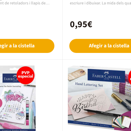
t de retoladors i llapis de
escriure i dibuixar. La mida dels qu
s i duresa de la marca
correspon perfectament a les dime
w, per a iniciats en la
dels llibres de Bullet Journal i es p
eativa feta a mà, ideals per fer un
personalitzar amb icones o bandere
0,95€
 al món del lettering. Amb
servir amb retoladors, marcadors, 
 fina, els retoladors són en
tinta amb un aplicador. Netejar amb
 es poden tractar com
sabó. Material: plàstic. Mides: 125 
permeten fer degradats.El set
oladors Dual Brush Pen Tombow
egir a la cistella
Afegir a la cistella
eep Magenta 685 - Sea Blue 373
 1 retolador blender per fer
dats, 1 llapis de grafit per fer
oladors cal·ligràfics
b punta de pinzell petita, 1
re permanent de doble punta, 1
r d'alta qualitat. El conjunt
uadernet d’instruccions de
 exemples inspiradors.La marca
crear en 1913 per
instruments d'escriptura de
al artístic d'alta qualitat i
cina innovador.