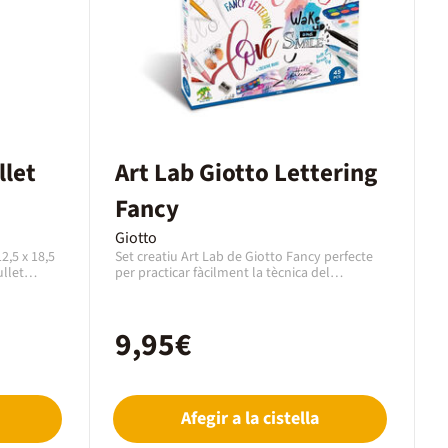
llet
Art Lab Giotto Lettering
Fancy
Giotto
2,5 x 18,5
Set creatiu Art Lab de Giotto Fancy perfecte
ullet
per practicar fàcilment la tècnica del
tilitzar
Lettering, l'art de dibuixar lletres, jugar amb
et Journal,
textures i elements gràfics.El bloc de Canson
es
farà les delícies de els artistes de l'aquarel·la i
9,95€
a servir
els retoladors amb punta de pinzell amb el
 o tinta
paper blanc de gra fi. Els retoladors Turbo
ua/sabó.
Soft Brush permeten produir un efecte subtil i
una línia perfecta. Giotto Happy Gomma, 1
llapis de grafit, 1 maquineta de metall, 1 bloc
Afegir a la cistella
de Canson Lettering de 20 fulls en format A4,
1 plantilla de lletres i 1 llibre creatiu.