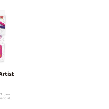
Artist
'Alpino
iació al
Dual Artist
vius i