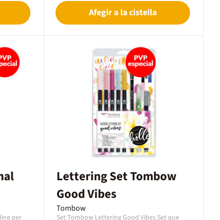
portamines MONO graph mina 0,5 mm HB.- 1
Afegir a la cistella
llibreta format A5 tapa dura folrada amb lli.
ica per a
Paper blanc brillant de 120 grs., patró de
punts i 160 pàgines numerades. Inclou dues
cintes marcadores, tancament amb goma
elàstica i una butxaca interior.- Petit manual
dissenyat per Sara Vázquez
(@mylittlejournalblog ) amb instruccions i
trucs visuals per a inspirar-se i decorar el teu
diari creatiu amb els articles inclosos en el
set.
nal
Lettering Set Tombow
Good Vibes
Tombow
dine per
Set Tombow Lettering Good Vibes.Set que