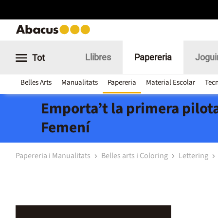
Llibres
Papereria
Jogui
Tot
Belles Arts
Manualitats
Papereria
Material Escolar
Tecn
Emporta’t la primera pilota
Femení
Papereria i Manualitats
Belles arts i Coloring
Lettering