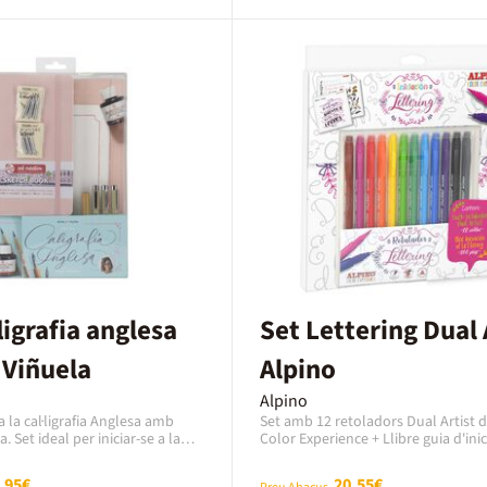
ligrafia anglesa
Set Lettering Dual 
Viñuela
Alpino
Alpino
 a la cal·ligrafia Anglesa amb
Set amb 12 retoladors Dual Artist d
 Set ideal per iniciar-se a la
Color Experience + Llibre guia d'inic
glesa, ja que pas a pas es pot
Lettering.Contingut:- 12 retoladors 
etres, les paraules i els textos,
d'Alpino Color Experience de colors 
,95€
20,55€