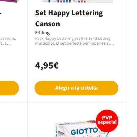
-
Set Happy Lettering
Canson
Edding
cessoris.
Pack Happy Lettering set 9+2 1340 Edding
1, 1
multicolor. El set perfecte per iniciar-se al
, 160750, 1
món del lettering, Per escriure i pintar sobre
167199, 1
paper clar i fosc. S'hi inclouen etiquetes de
499,
regal (negre i blanc). Extra diversió gràcies al
4,95€
Rotulador
mesclador inclòs.
s A6 .
Afegir a la cistella