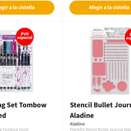
retolador de punta fina per a
egir a la cistella
Afegir a la cistella
detalls.Característiques:Punta
resistent.Forma triangular ergonòm
major comoditat.
ing Set Tombow
Stencil Bullet Jour
ed
Aladine
Aladine
ing Tombow nivell
Plantilla Stencil Bullet Journal Ala