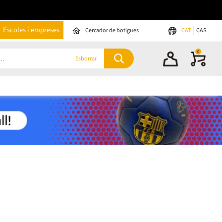
Escoles i empreses
Cercador de botigues
CAT
CAS
0
Esborrar