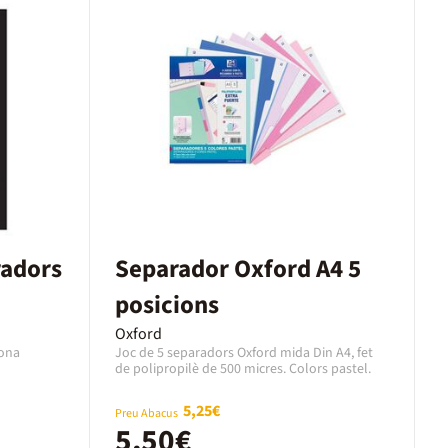
adors
Separador Oxford A4 5
posicions
Oxford
lona
Joc de 5 separadors Oxford mida Din A4, fet
de polipropilè de 500 micres. Colors pastel.
5,25€
Preu Abacus
5,50€