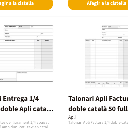
egir a la cistella
Afegir a la cistella
essencial per a la gestió comptable 
(comerços, autònoms, particulars)
documentar els ingressos i pagam
realitzats amb un comprovant form
ordenat.
i Entrega 1/4
Talonari Apli Factu
 doble Apli català
doble català 50 full
Apli
tes de lliurament 1/4 apaïsat
Talonari Apli Factura 1/4 doble cata
 amb duplicat i text en català