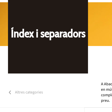
Índex i separadors
A Abac
en múl
Altres categories
comple
preu.