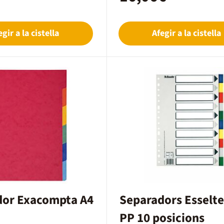
rca ràpida de la
istència: Cartolina robusta de
pestanyes preimpreses o
es.Compatibilitat: Multitrepant
egir a la cistella
Afegir a la cistella
a arxivadors de 2 o 4
is / Usos:Planificació Anual:
gestió de calendaris escolars,
 programació de continguts per
 Llarg Termini: Gràcies al seu
é l'estructura de l'arxivador
 fulls s'agrupin al fons.
dor Exacompta A4
Separadors Esselte
PP 10 posicions