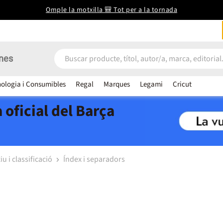
Omple la motxilla 🎒 Tot per a la tornada
nes
ologia i Consumibles
Regal
Marques
Legami
Cricut
 oficial del Barça
iu i classificació
Índex i separadors