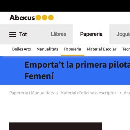
Llibres
Papereria
Jogui
Tot
Belles Arts
Manualitats
Papereria
Material Escolar
Tecn
Emporta’t la primera pilota
Femení
Papereria i Manualitats
Material d'oficina o escriptori
Arx