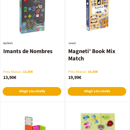
Aplikids
Janod
Imants de Nombres
Magneti' Book Mix
Match
Preu Abacus
13,55€
Preu Abacus
19,50€
13,90€
19,99€
Afegir a la cistella
Afegir a la cistella