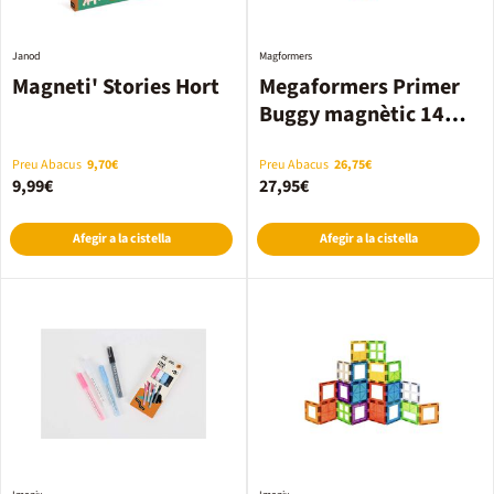
Janod
Magformers
Magneti' Stories Hort
Megaformers Primer
Buggy magnètic 14
peces
Preu Abacus
9,70€
Preu Abacus
26,75€
9,99€
27,95€
Afegir a la cistella
Afegir a la cistella