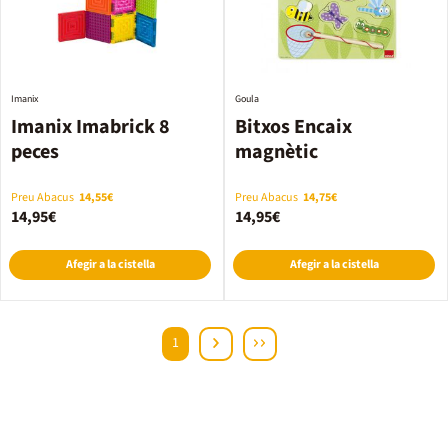
Imanix
Goula
Imanix Imabrick 8
Bitxos Encaix
peces
magnètic
Preu Abacus
14,55€
Preu Abacus
14,75€
14,95€
14,95€
Afegir a la cistella
Afegir a la cistella
1