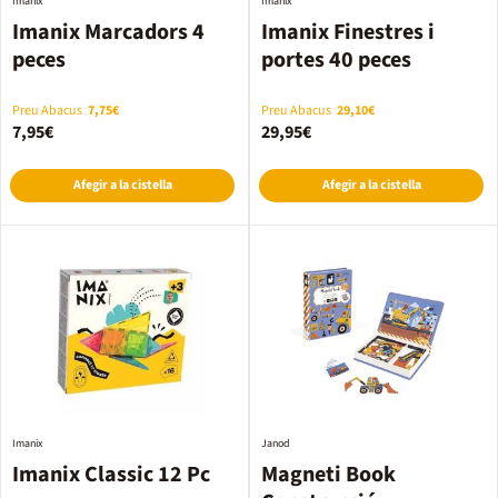
Imanix
Imanix
Imanix Marcadors 4
Imanix Finestres i
peces
portes 40 peces
Preu Abacus
7,75€
Preu Abacus
29,10€
7,95€
29,95€
Afegir a la cistella
Afegir a la cistella
Imanix
Janod
Imanix Classic 12 Pc
Magneti Book