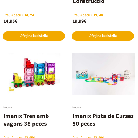
Construcció
Preu Abacus
14,75€
Preu Abacus
19,50€
14,95€
19,99€
Afegir a la cistella
Afegir a la cistella
Imanix
Imanix
Imanix Tren amb
Imanix Pista de Curses
vagons 38 peces
50 peces
Preu Abacus
43,65€
Preu Abacus
83,50€