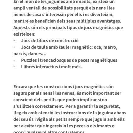
En el món de les joguines amb imants, existeix un
ampli ventall de possibilitats perquè els nens i les
nenes de casa s'interessin per ells i es diverteixin,
mentre es beneficien dels seus múltiples avantatges.
Aquests són els principals tipus de jocs magnètics que
existeixen:
· Jocs de blocs de construcció
· Jocs de taula amb tauler magnètic: oca, marro,
parxís, dames…
· Puzzles i trencaclosques de peces magnètiques
· Llibres interactius i molt més.
Encara que les construccions i jocs magnètics són
segurs per als nens i les nenes, és molt important ser
conscient dels perills que poden implicar si no
s'utilitzen correctament. Per a garantir la seguretat,
llegeix amb atenció les instruccions de la joguina abans
del seu ús i vigila als petits sempre que juguin amb ells
per a evitar que ingereixin les peces o els imants o
ocorri qualsevol altre contratemps.