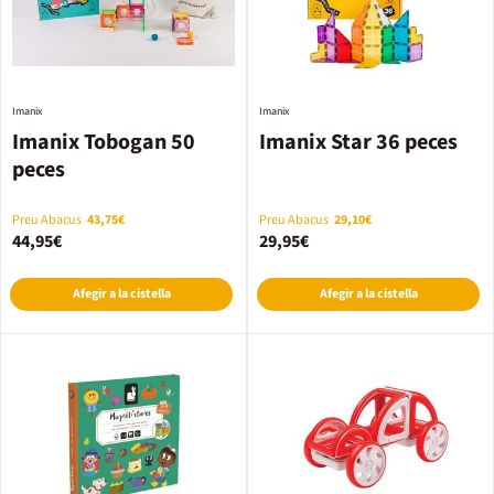
Imanix
Imanix
Imanix Tobogan 50
Imanix Star 36 peces
peces
Preu Abacus
43,75€
Preu Abacus
29,10€
44,95€
29,95€
Afegir a la cistella
Afegir a la cistella