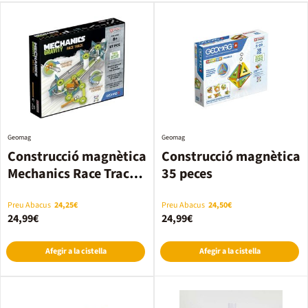
Geomag
Geomag
Construcció magnètica
Construcció magnètica
Mechanics Race Track
35 peces
67 peces
Preu Abacus
24,25€
Preu Abacus
24,50€
24,99€
24,99€
Afegir a la cistella
Afegir a la cistella