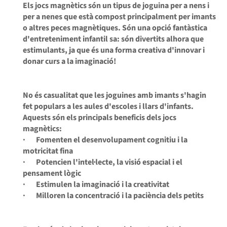
Els jocs magnètics són un tipus de joguina per a nens i
per a nenes que està compost principalment per imants
o altres peces magnètiques. Són una opció fantàstica
d'entreteniment infantil sa: són divertits alhora que
estimulants, ja que és una forma creativa d'innovar i
donar curs a la imaginació!
No és casualitat que les joguines amb imants s'hagin
fet populars a les aules d'escoles i llars d'infants.
Aquests són els principals beneficis dels jocs
magnètics:
· Fomenten el desenvolupament cognitiu i la
motricitat fina
· Potencien l'intel·lecte, la visió espacial i el
pensament lògic
· Estimulen la imaginació i la creativitat
· Milloren la concentració i la paciència dels petits