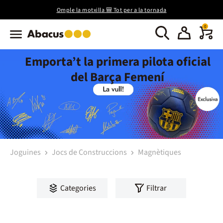
Omple la motxilla 🎒 Tot per a la tornada
0
Emporta’t la primera pilota oficial
del Barça Femení
Joguines
Jocs de Construccions
Magnètiques
Categories
Filtrar