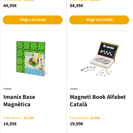
44,95€
84,95€
Afegir a la cistella
Afegir a la cistella
Imanix
Janod
Imanix Base
Magneti Book Alfabet
Magnètica
Català
Preu Abacus
14,75€
Preu Abacus
19,50€
14,95€
19,99€