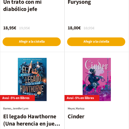
Un trato con mi
Furysong
diabólico jefe
18,95€
18,00€
19,95€
18,95€
Afegir a la cistella
Afegir a la cistella
Avui -5% en llibres
Avui -5% en llibres
Barnes, Jennifer Lynn
Meyer, Marissa
El legado Hawthorne
Cinder
(Una herencia en juego