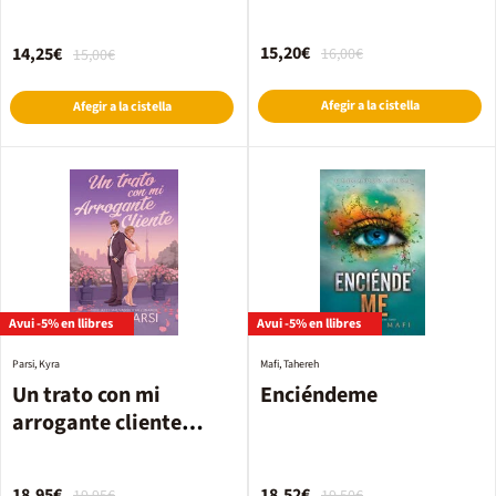
15,20€
14,25€
16,00€
15,00€
Afegir a la cistella
Afegir a la cistella
Avui -5% en llibres
Avui -5% en llibres
Parsi, Kyra
Mafi, Tahereh
Un trato con mi
Enciéndeme
arrogante cliente
(Jefes malvados y
millonarios 2)
18,95€
18,52€