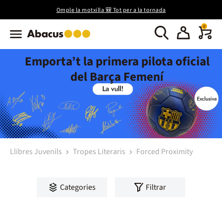
Omple la motxilla 🎒 Tot per a la tornada
0
Emporta’t la primera pilota oficial
del Barça Femení
Llibres Juvenils
Tropes Literaris
Forced Proximity
Categories
Filtrar