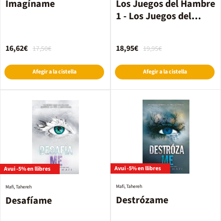
Imagíname
Los Juegos del Hambre
1 - Los Juegos del
Hambre
16,62€
18,95€
17,50€
19,95€
Afegir a la cistella
Afegir a la cistella
Avui -5% en llibres
Avui -5% en llibres
Mafi, Tahereh
Mafi, Tahereh
Destrózame
Desafíame