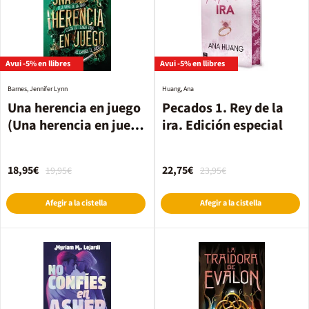
Avui -5% en llibres
Avui -5% en llibres
Barnes, Jennifer Lynn
Huang, Ana
Una herencia en juego
Pecados 1. Rey de la
(Una herencia en juego
ira. Edición especial
1)
18,95€
22,75€
19,95€
23,95€
Afegir a la cistella
Afegir a la cistella