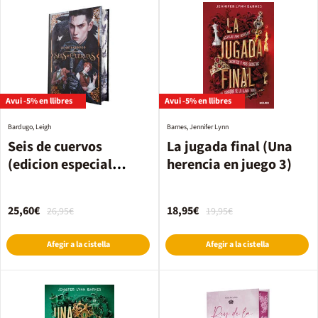
Avui -5% en llibres
Avui -5% en llibres
Bardugo, Leigh
Barnes, Jennifer Lynn
Seis de cuervos
La jugada final (Una
(edicion especial
herencia en juego 3)
limitada)
25,60€
18,95€
26,95€
19,95€
Afegir a la cistella
Afegir a la cistella