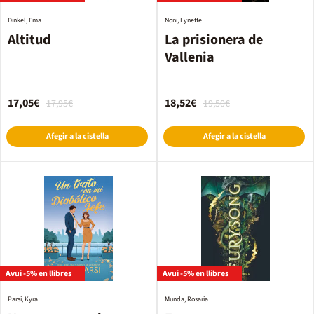
Dinkel, Ema
Noni, Lynette
Altitud
La prisionera de
Vallenia
17,05€
18,52€
17,95€
19,50€
Afegir a la cistella
Afegir a la cistella
Avui -5% en llibres
Avui -5% en llibres
Parsi, Kyra
Munda, Rosaria