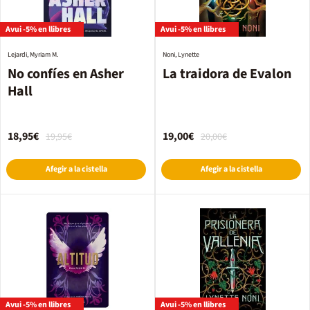
Avui -5% en llibres
Avui -5% en llibres
Lejardi, Myriam M.
Noni, Lynette
No confíes en Asher
La traidora de Evalon
Hall
18,95€
19,00€
19,95€
20,00€
Afegir a la cistella
Afegir a la cistella
Avui -5% en llibres
Avui -5% en llibres