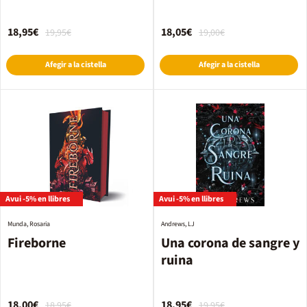
2)
18,95€
18,05€
19,95€
19,00€
Afegir a la cistella
Afegir a la cistella
Avui -5% en llibres
Avui -5% en llibres
Munda, Rosaria
Andrews, LJ
Fireborne
Una corona de sangre y
ruina
18,00€
18,95€
18,95€
19,95€