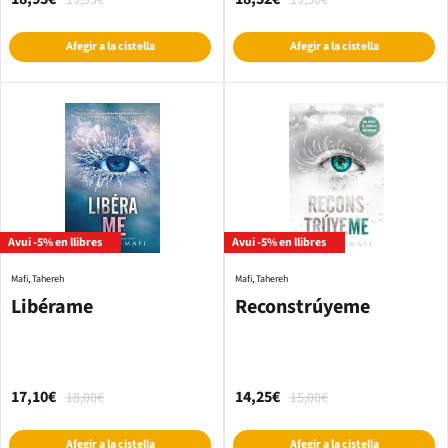
19,95€
19,50€
Afegir a la cistella
Afegir a la cistella
Avui -5% en llibres
Avui -5% en llibres
Mafi, Tahereh
Mafi, Tahereh
Libérame
Reconstrúyeme
17,10€
14,25€
18,00€
15,00€
Afegir a la cistella
Afegir a la cistella