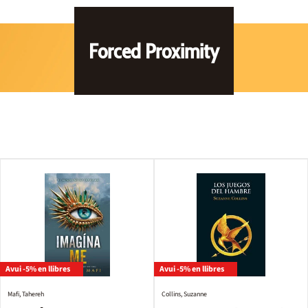
Forced Proximity
Avui -5% en llibres
Avui -5% en llibres
Mafi, Tahereh
Collins, Suzanne