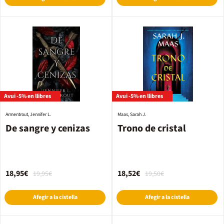
Avui -5% en llibres
Avui -5% en llibres
Armentrout, Jennifer L.
Maas, Sarah J.
De sangre y cenizas
Trono de cristal
18,95€
18,52€
19,95€
19,50€
Afegir a la cistella
Afegir a la cistella