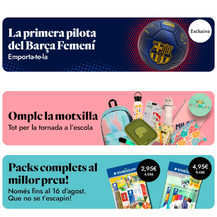
que donen vida a la màgia, enriqueix el tapís d'un
camí escarpat c
món ja conegut, fent-lo més real, complex i
atmosfera carre
proper.A qui va dirigit 'Sin título Empíreo (NO LIBRO
esperança fràgi
4) Edición limitada con cantos tintados'?Aquesta
l'èpica grandil
edició especial està pensada per als lectors que ja
molt més íntima
tenen el cor lliurat a la Sèrie Empíreo i anhelen
L'estil narratiu
més que la trama principal. És ideal per a aquells
reflectint la c
que gaudeixen explorant els racons ocults de la
trencats que ll
narrativa, descobrint les motivacions i els passats
obra ressona com
dels personatges que estimen. Els col·leccionistes i
demostrant que
els amants de les edicions cuidades també hi
convertir-se en
trobaran un tresor, un objecte que no només es
qui va dirigit '
llegeix, sinó que es contempla i es guarda com una
Aquesta novel·l
peça fonamental d'aquest món fantàstic.Temes
lectors que bu
que tractaL'obra aprofundeix en la complexitat
càrrega emocion
dels vincles, explorant la lleialtat indestructible
per a qui gaude
entre genets i dracs, així com els sacrificis que
els personatges
neixen de l'amor i el deure. També reflexiona sobre
plens d'arestes
el pes de la responsabilitat i les diverses maneres
de les trames 
d'afrontar el poder, mostrant facetes
tensió constan
desconegudes dels protagonistes en moments
significatiu, h
decisius. Finalment, la memòria i el llegat actuen
addictiva. És un
com un fil conductor, revelant com les històries no
creixement pers
explicades del passat continuen modelant el
l'acció trepida
present i el destí de tots els qui habiten aquest
amb una honest
univers.
superació del t
fosques del dol
pilars fonamenta