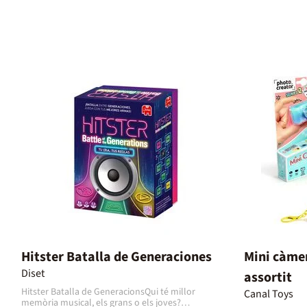
Hitster Batalla de Generaciones
Mini càmer
Diset
assortit
Hitster Batalla de GeneracionsQui té millor
Canal Toys
memòria musical, els grans o els joves?