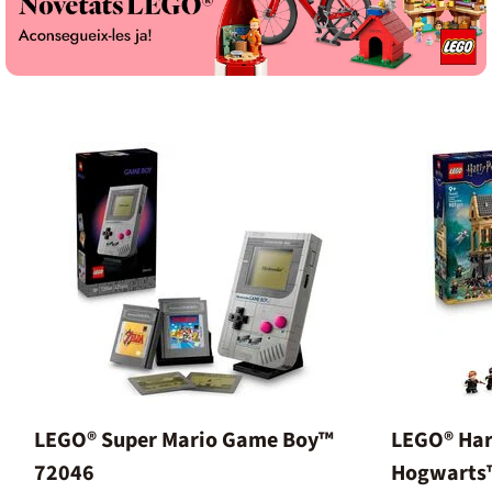
targetes microS
per personalitza
inclososFlaix in
capturesBateri
mitjançant cabl
transportar-l
ideal per portar
motxillaDisponib
Retro, Instanta
la creativitat 
a partir de 8 an
càmera digital
d'instruccionsI
producte surtit,
segons la dispo
compra.
LEGO® Super Mario Game Boy™
LEGO® Harr
72046
Hogwarts™