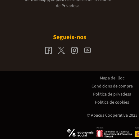
de Privadesa.
Segueix-nos
Mapa del lloc
Condicions de compra
Política de privadesa
Política de cookies
© Abacus Cooperativa 2023
Promou:
Amb 