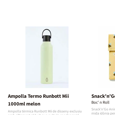
Ampolla Termo Runbott Mii
Snack'n'G
Boc' n Roll
1000ml melon
Snack'n'Go Ani
Ampolla tèrmica Runbott Mii de disseny exclusiu
mida idònia per