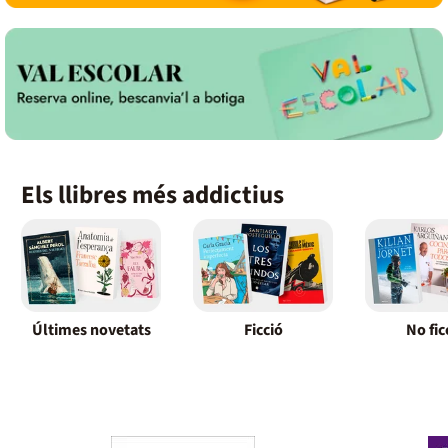
Els llibres més addictius
Últimes novetats
Ficció
No fic