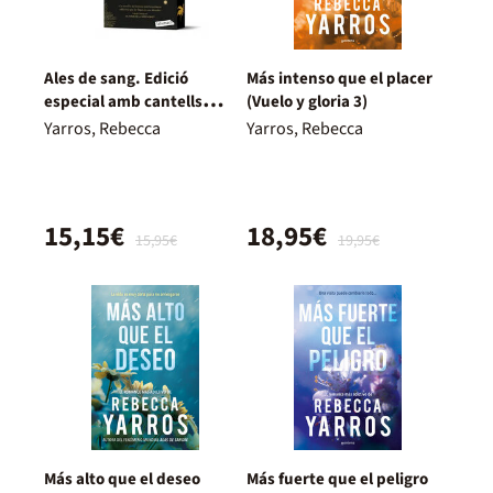
Ales de sang. Edició
Más intenso que el placer
especial amb cantells
(Vuelo y gloria 3)
tintats
Yarros, Rebecca
Yarros, Rebecca
15,15€
18,95€
15,95€
19,95€
Más alto que el deseo
Más fuerte que el peligro