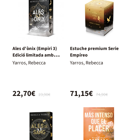
Ales d'ònix (Empiri 3)
Estuche premium Serie
Edició limitada amb
Empíreo
cantells tintats
Yarros, Rebecca
Yarros, Rebecca
22,70€
71,15€
23,90€
74,90€