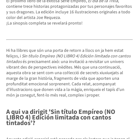
El próximo libro de la exitosa Serie Empíreo,
El día de la Trilla
,
contiene trece historias protagonizadas por tus personajes favoritos
y sus dragones. La edición incluye 16 ilustraciones originales a todo
color del artista Joe Requeza.
¡La sinopsis completa se revelará pronto!
Hi ha llibres que són una porta de retorn a llocs on ja hem estat
feliços, i
Sin título Empíreo (NO LIBRO 4) Edición limitada con cantos
tintados
és precisament això: una invitació a revisitar un univers
vibrant des de perspectives inèdites. Més que una continuació,
aquesta obra se sent com una col·lecció de secrets xiuxiuejats al
marge de la gran història, fragments de vida que aporten una
profunditat emocional sorprenent. Cada relat, acompanyat
d'il·lustracions que donen vida a la màgia, enriqueix el tapís d'un
món ja conegut, fent-lo més real, complex i proper.
A qui va dirigit 'Sin título Empíreo (NO
LIBRO 4) Edición limitada con cantos
tintados'?