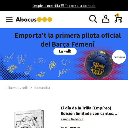
Omple la motxilla 🎒 Tot per a la tornada
0
Emporta’t la primera pilota oficial
del Barça Femení
Llibres Juvenils
Romàntica
El día de la Trilla (Empíreo)
Edición limitada con cantos
tintados
Yarros, Rebecca