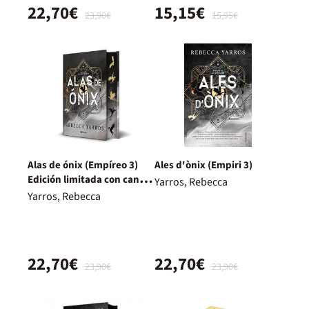
22,70€
15,15€
23,90€
15,95€
Alas de ónix (Empíreo 3)
Ales d'ònix (Empiri 3)
Edición limitada con cantos
Yarros, Rebecca
tintados
Yarros, Rebecca
22,70€
22,70€
23,90€
23,90€