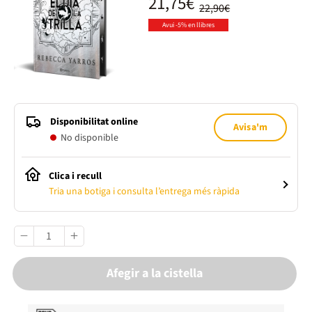
21,75€
22,90€
Avui -5% en llibres
Disponibilitat online
Avisa'm
No disponible
Clica i recull
Tria una botiga i consulta l’entrega més ràpida
Afegir a la cistella