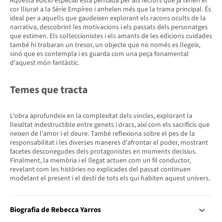
Aquesta edició especial està pensada per als lectors que ja tenen el
cor lliurat a la Sèrie Empíreo i anhelen més que la trama principal. És
ideal per a aquells que gaudeixen explorant els racons ocults de la
narrativa, descobrint les motivacions i els passats dels personatges
que estimen. Els col·leccionistes i els amants de les edicions cuidades
també hi trobaran un tresor, un objecte que no només es llegeix,
sinó que es contempla i es guarda com una peça fonamental
d'aquest món fantàstic.
Temes que tracta
L'obra aprofundeix en la complexitat dels vincles, explorant la
lleialtat indestructible entre genets i dracs, així com els sacrificis que
neixen de l'amor i el deure. També reflexiona sobre el pes de la
responsabilitat i les diverses maneres d'afrontar el poder, mostrant
facetes desconegudes dels protagonistes en moments decisius.
Finalment, la memòria i el llegat actuen com un fil conductor,
revelant com les històries no explicades del passat continuen
modelant el present i el destí de tots els qui habiten aquest univers.
Biografia de Rebecca Yarros