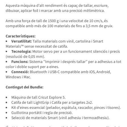
Aquesta màquina d'alt rendiment és capaç de tallar, escriure,
dibuixar, aplicar foil i marcar amb una precisió mil·limètrica.
Amb una força de tall de 1500 g i una velocitat de 10 cm/s, és
compatible amb més de 100 materials de fins a 3,5 mm de gruix.
Característiques:
Versatilitat:
Talla materials com vinil, cartolina i Smart
Materials™ sense necessitat de catifa.
Tecnologia:
Motor servo per a un funcionament silenciós i precís
(resolució de 0,05 mm).
Funcions:
Sistema ''Imprimir i després tallar'' per a adhesius a tot
color i doble suport per a eines.
Connexió:
Bluetooth i USB-C compatible amb iOS, Android,
Windows i Mac.
Contingut del Bundle:
Màquina de tall Cricut Explore 5.
Catifa de tall LightGrip i Catifa per a targetes 2x2.
Kit d'eines essencial (pelador, espàtula, rascador, pinces i tisores).
Guillotina portàtil i regla de precisió.
Selecció de materials Smart (vinil adhesiu i termoadhesiu).