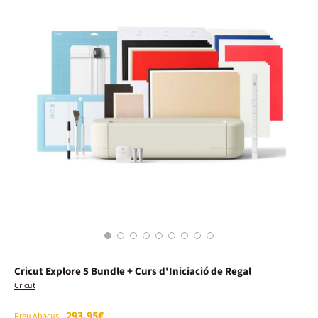
1
2
3
4
5
6
7
8
9
Cricut Explore 5 Bundle + Curs d'Iniciació de Regal
Cricut
293,95€
Preu Abacus