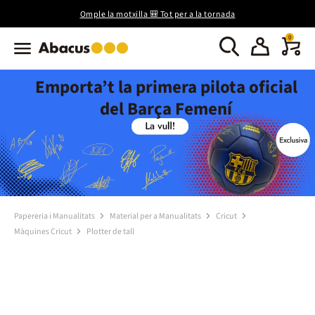
Omple la motxilla 🎒 Tot per a la tornada
0
Emporta’t la primera pilota oficial
del Barça Femení
Papereria i Manualitats
Material per a Manualitats
Cricut
Màquines Cricut
Plotter de tall