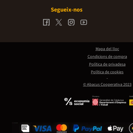
Segueix-nos
Mapa del lloc
Condicions de compra
Política de privadesa
Política de cookies
© Abacus Cooperativa 2023
Promou:
Amb 