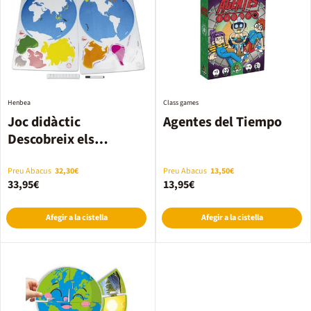
Henbea
Class games
Joc didàctic
Agentes del Tiempo
Descobreix els
continents del món
Henbea
Preu Abacus
32,30€
Preu Abacus
13,50€
33,95€
13,95€
Afegir a la cistella
Afegir a la cistella