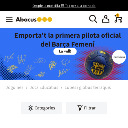
Omple la motxilla 🎒 Tot per a la tornada
0
Emporta’t la primera pilota oficial
del Barça Femení
Joguines
Jocs Educatius
Lupes i globus terraqüis
Categories
Filtrar