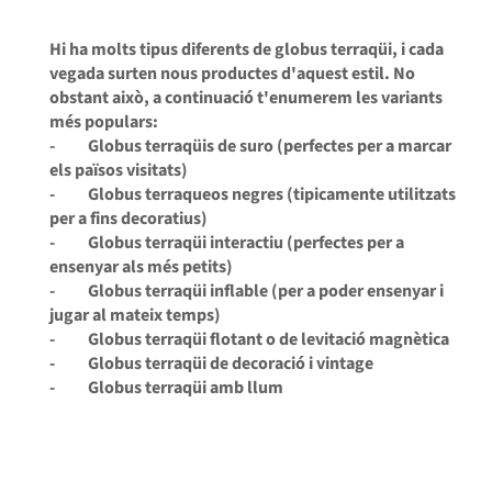
Hi ha molts tipus diferents de globus terraqüi, i cada
vegada surten nous productes d'aquest estil. No
obstant això, a continuació t'enumerem les variants
més populars:
- Globus terraqüis de suro (perfectes per a marcar
els països visitats)
- Globus terraqueos negres (tipicamente utilitzats
per a fins decoratius)
- Globus terraqüi interactiu (perfectes per a
ensenyar als més petits)
- Globus terraqüi inflable (per a poder ensenyar i
jugar al mateix temps)
- Globus terraqüi flotant o de levitació magnètica
- Globus terraqüi de decoració i vintage
- Globus terraqüi amb llum