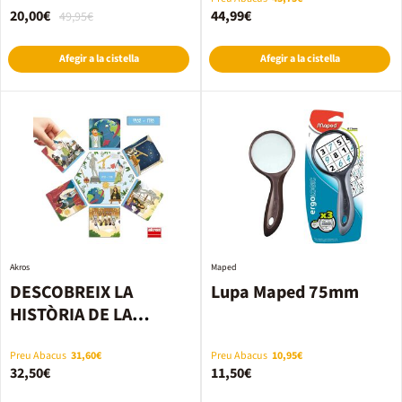
20,00€
44,99€
49,95€
Afegir a la cistella
Afegir a la cistella
Akros
Maped
DESCOBREIX LA
Lupa Maped 75mm
HISTÒRIA DE LA
HUMANITAT
Preu Abacus
31,60€
Preu Abacus
10,95€
32,50€
11,50€