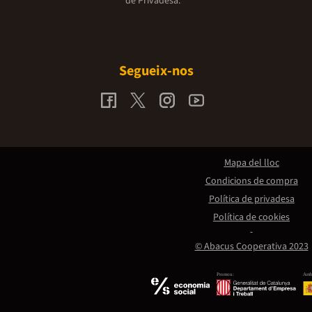
de Privadesa.
Segueix-nos
Mapa del lloc
Condicions de compra
Política de privadesa
Política de cookies
© Abacus Cooperativa 2023
Promou:
Amb 