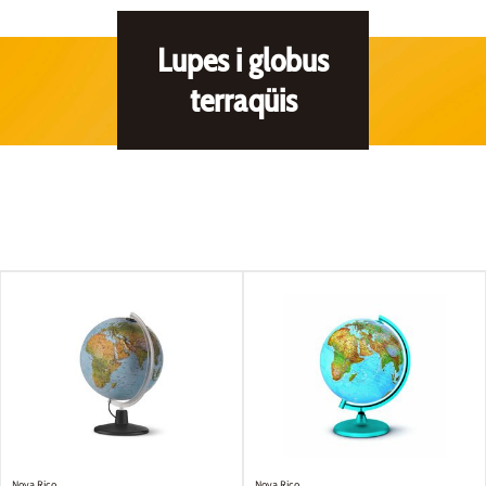
Lupes i globus
terraqüis
Nova Rico
Nova Rico