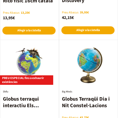
Discovery
Rico físic 16cm català
Preu Abacus
39,95€
Preu Abacus
13,25€
42,15€
13,95€
Afegir a la cistella
Afegir a la cistella
PREU ESPECIAL fins a exhaurir
existències
Shifu
Big Minds
Globus terraqui
Globus Terraqüi Dia i
interactiu Els
Nit Constel·Lacions
Dinosaures
Preu Abacus
43,75€