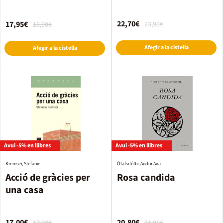
22,70€
17,95€
23,90€
18,90€
Afegir a la cistella
Afegir a la cistella
Avui -5% en llibres
Avui -5% en llibres
Kremser, Stefanie
Ólafsdóttir, Audur Ava
Acció de gràcies per
Rosa candida
una casa
17,00€
20,80€