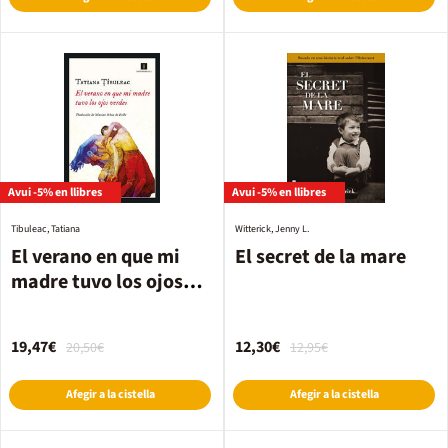
Avui -5% en llibres
Avui -5% en llibres
Tibuleac, Tatiana
Witterick, Jenny L.
El verano en que mi
El secret de la mare
madre tuvo los ojos
verdes
19,47€
12,30€
20,50€
12,95€
Afegir a la cistella
Afegir a la cistella