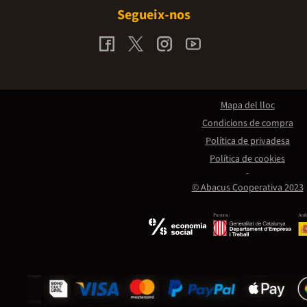
Segueix-nos
Mapa del lloc
Condicions de compra
Política de privadesa
Política de cookies
© Abacus Cooperativa 2023
Promou:
Amb 