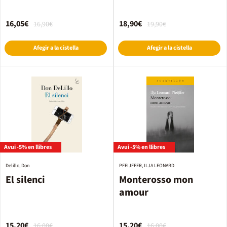
16,05€
18,90€
16,90€
19,90€
Afegir a la cistella
Afegir a la cistella
Avui -5% en llibres
Avui -5% en llibres
Delillo, Don
PFEIJFFER, ILJA LEONARD
El silenci
Monterosso mon
amour
15,20€
15,20€
16,00€
16,00€