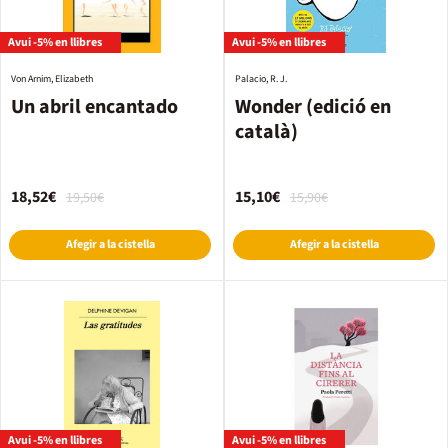
Avui -5% en llibres
Avui -5% en llibres
Von Arnim, Elizabeth
Palacio, R. J.
Un abril encantado
Wonder (edició en
català)
18,52€
15,10€
19,50€
15,90€
Afegir a la cistella
Afegir a la cistella
Avui -5% en llibres
Avui -5% en llibres