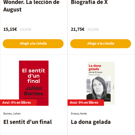
Wonder. La lección de
Biografía de X
August
15,15€
21,75€
15,95€
22,90€
Afegir a la cistella
Afegir a la cistella
Avui -5% en llibres
Avui -5% en llibres
Barnes, Julian
Ernaux, Annie
El sentit d'un final
La dona gelada