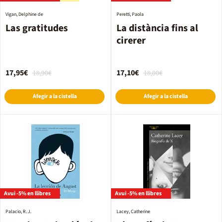
Vigan, Delphine de
Peretti, Paola
Las gratitudes
La distància fins al
cirerer
17,95€
17,10€
18,90€
18,00€
Afegir a la cistella
Afegir a la cistella
Avui -5% en llibres
Avui -5% en llibres
Palacio, R. J.
Lacey, Catherine