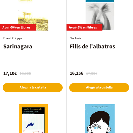
Avui -5% en llibres
Avui -5% en llibres
Forest, Philippe
Nin, Anaïs
Sarinagara
Fills de l'albatros
17,10€
16,15€
18,00€
17,00€
Afegir a la cistella
Afegir a la cistella