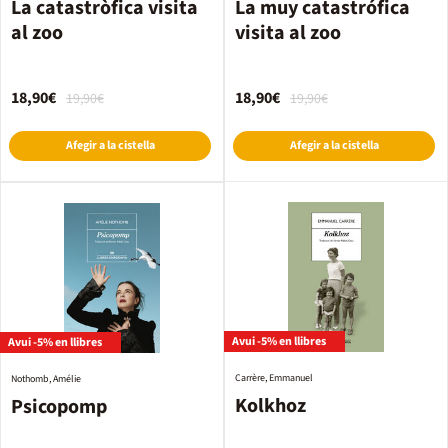
La catastròfica visita
La muy catastrófica
al zoo
visita al zoo
18,90€
18,90€
19,90€
19,90€
Afegir a la cistella
Afegir a la cistella
Avui -5% en llibres
Avui -5% en llibres
Carrère, Emmanuel
Nothomb, Amélie
Kolkhoz
Psicopomp