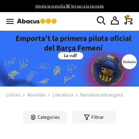
Omple la motxilla 🎒 Tot per a la tornada
0
Emporta’t la primera pilota oficial
del Barça Femení
Llibres
Novel·les
Literatura
Narrativa estrangera
Categories
Filtrar