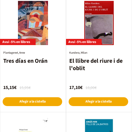
Avui -5% en llibres
Avui -5% en llibres
Plantagenet, Anne
Kundera, Milan
Tres días en Orán
El llibre del riure i de
l'oblit
15,15€
17,10€
15,95€
18,00€
Afegir a la cistella
Afegir a la cistella