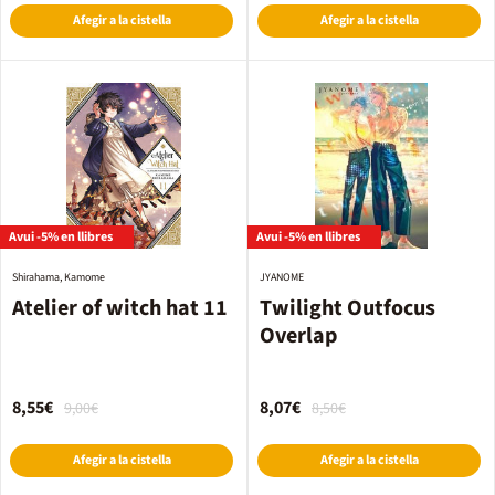
Afegir a la cistella
Afegir a la cistella
Avui -5% en llibres
Avui -5% en llibres
Shirahama, Kamome
JYANOME
Atelier of witch hat 11
Twilight Outfocus
Overlap
8,55€
8,07€
9,00€
8,50€
Afegir a la cistella
Afegir a la cistella