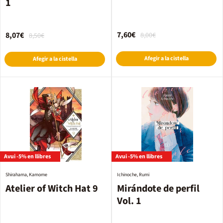
1
7,60€
8,07€
8,00€
8,50€
Afegir a la cistella
Afegir a la cistella
Avui -5% en llibres
Avui -5% en llibres
Shirahama, Kamome
Ichinoche, Rumi
Atelier of Witch Hat 9
Mirándote de perfil
Vol. 1