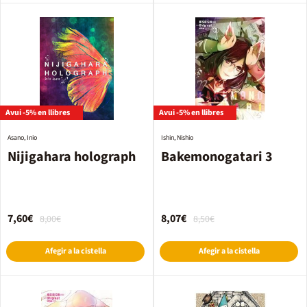
Avui -5% en llibres
Avui -5% en llibres
Asano, Inio
Ishin, Nishio
Nijigahara holograph
Bakemonogatari 3
7,60€
8,07€
8,00€
8,50€
Afegir a la cistella
Afegir a la cistella