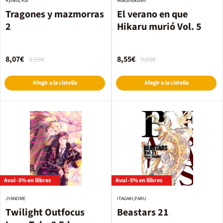
Ryokoi, Kui
Mokumokuren
Tragones y mazmorras
El verano en que
2
Hikaru murió Vol. 5
8,07€
8,55€
8,50€
9,00€
Afegir a la cistella
Afegir a la cistella
Avui -5% en llibres
Avui -5% en llibres
JYANOME
ITAGAKI,PARU
Twilight Outfocus
Beastars 21