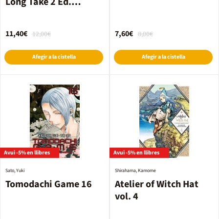
Long Take 2 Ed.
Especial
11,40€
7,60€
12,00€
8,00€
Afegir a la cistella
Afegir a la cistella
Avui -5% en llibres
Avui -5% en llibres
Sato, Yuki
Shirahama, Kamome
Tomodachi Game 16
Atelier of Witch Hat
vol. 4