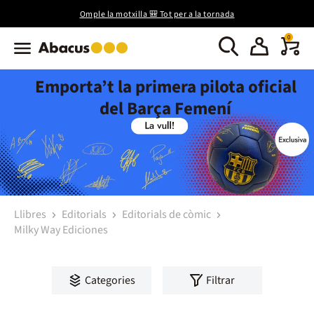
Omple la motxilla 🎒 Tot per a la tornada
0
Emporta’t la primera pilota oficial
del Barça Femení
Llibres
Editorials
Editorials de còmic
Milky Way Ediciones
Categories
Filtrar