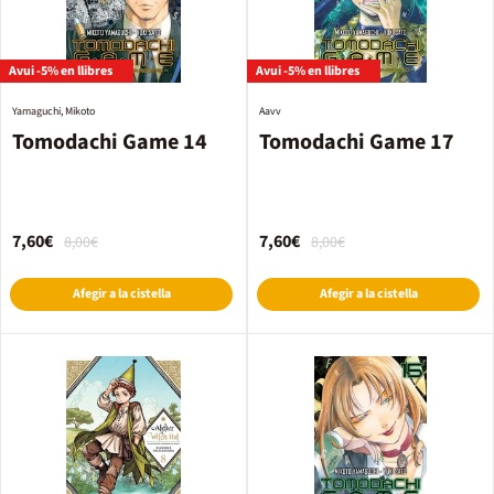
Avui -5% en llibres
Avui -5% en llibres
Yamaguchi, Mikoto
Aavv
Tomodachi Game 14
Tomodachi Game 17
7,60€
7,60€
8,00€
8,00€
Afegir a la cistella
Afegir a la cistella