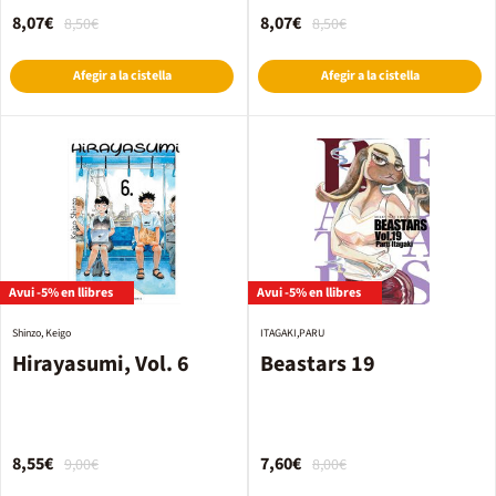
8,07€
8,07€
8,50€
8,50€
Afegir a la cistella
Afegir a la cistella
Avui -5% en llibres
Avui -5% en llibres
Shinzo, Keigo
ITAGAKI,PARU
Hirayasumi, Vol. 6
Beastars 19
8,55€
7,60€
9,00€
8,00€