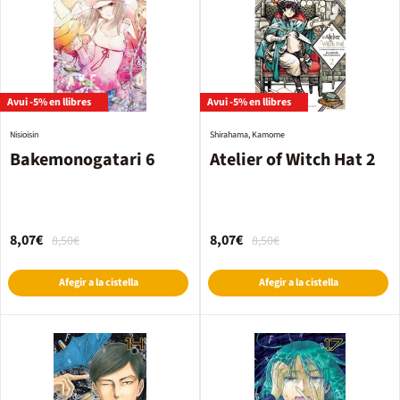
Avui -5% en llibres
Avui -5% en llibres
Nisioisin
Shirahama, Kamome
Bakemonogatari 6
Atelier of Witch Hat 2
8,07€
8,07€
8,50€
8,50€
Afegir a la cistella
Afegir a la cistella