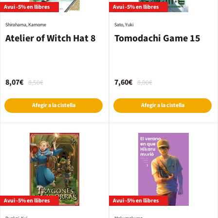
Avui -5% en llibres
Avui -5% en llibres
Shirahama, Kamome
Sato, Yuki
Atelier of Witch Hat 8
Tomodachi Game 15
8,07€
7,60€
8,50€
8,00€
Afegir a la cistella
Afegir a la cistella
Avui -5% en llibres
Avui -5% en llibres