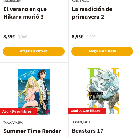
Mokumokuren
Konishi, Asuka
El verano en que
La madición de
Hikaru murió 3
primavera 2
8,55€
8,55€
9,00€
9,00€
Afegir a la cistella
Afegir a la cistella
Avui -5% en llibres
Avui -5% en llibres
ITAGAKI,PARU
TANAKA, YASUKI
Beastars 17
Summer Time Render