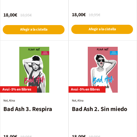
18,00€
18,00€
18,95€
18,95€
Afegir a la cistella
Afegir a la cistella
Avui -5% en llibres
Avui -5% en llibres
Not, Alina
Not, Alina
Bad Ash 3. Respira
Bad Ash 2. Sin miedo
18,00€
18,00€