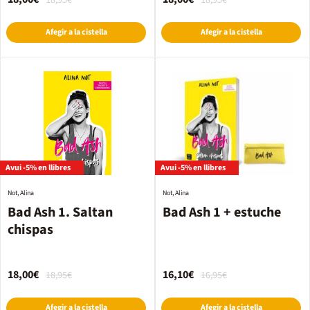
18,95€
18,95€
Afegir a la cistella
Afegir a la cistella
Avui -5% en llibres
Avui -5% en llibres
Not, Alina
Not, Alina
Bad Ash 1. Saltan
Bad Ash 1 + estuche
chispas
18,00€
16,10€
18,95€
16,95€
Afegir a la cistella
Afegir a la cistella