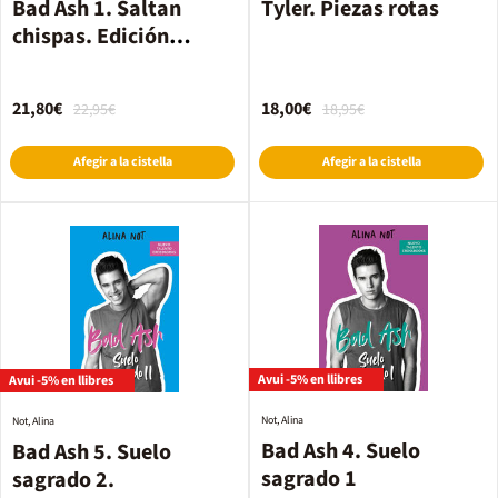
Bad Ash 1. Saltan
Tyler. Piezas rotas
chispas. Edición
especial
21,80€
18,00€
22,95€
18,95€
Afegir a la cistella
Afegir a la cistella
Avui -5% en llibres
Avui -5% en llibres
Not, Alina
Not, Alina
Bad Ash 4. Suelo
Bad Ash 5. Suelo
sagrado 1
sagrado 2.