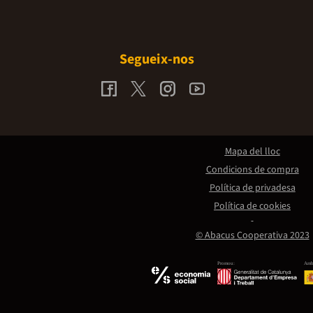
Segueix-nos
Mapa del lloc
Condicions de compra
Política de privadesa
Política de cookies
© Abacus Cooperativa 2023
Promou:
Amb 