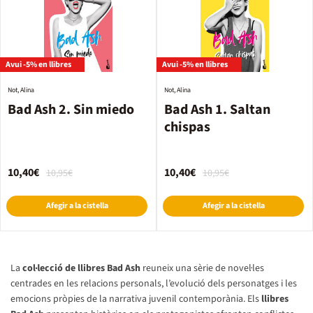
Avui -5% en llibres
Avui -5% en llibres
Not, Alina
Not, Alina
Bad Ash 2. Sin miedo
Bad Ash 1. Saltan
chispas
10,40€
10,40€
10,95€
10,95€
Afegir a la cistella
Afegir a la cistella
La
col·lecció de llibres Bad Ash
reuneix una sèrie de novel·les
centrades en les relacions personals, l’evolució dels personatges i les
emocions pròpies de la narrativa juvenil contemporània. Els
llibres