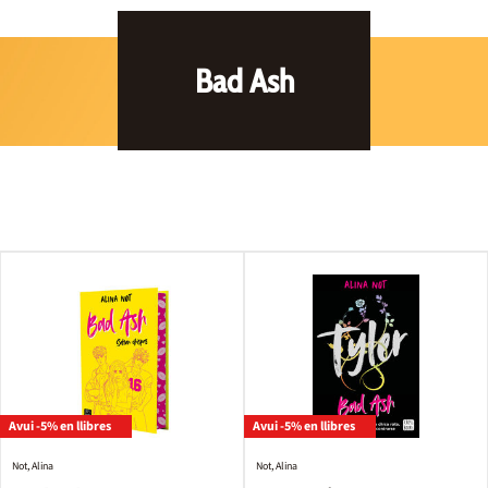
Bad Ash
Avui -5% en llibres
Avui -5% en llibres
Not, Alina
Not, Alina