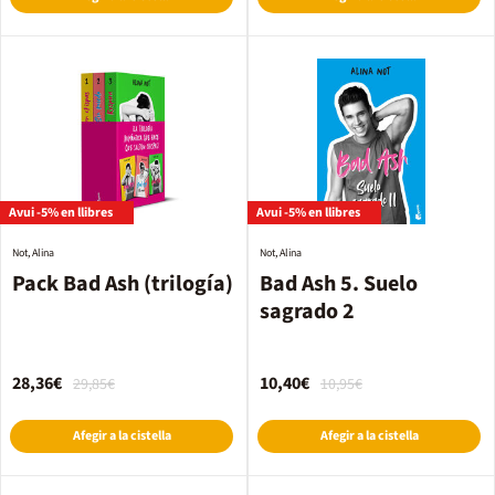
Avui -5% en llibres
Avui -5% en llibres
Not, Alina
Not, Alina
Pack Bad Ash (trilogía)
Bad Ash 5. Suelo
sagrado 2
28,36€
10,40€
29,85€
10,95€
Afegir a la cistella
Afegir a la cistella