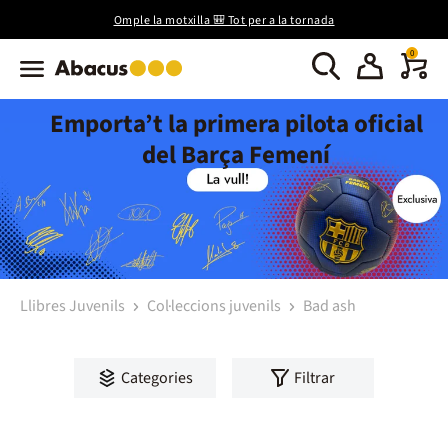
Omple la motxilla 🎒 Tot per a la tornada
0
Emporta’t la primera pilota oficial
del Barça Femení
Llibres Juvenils
Col·leccions juvenils
Bad ash
Categories
Filtrar