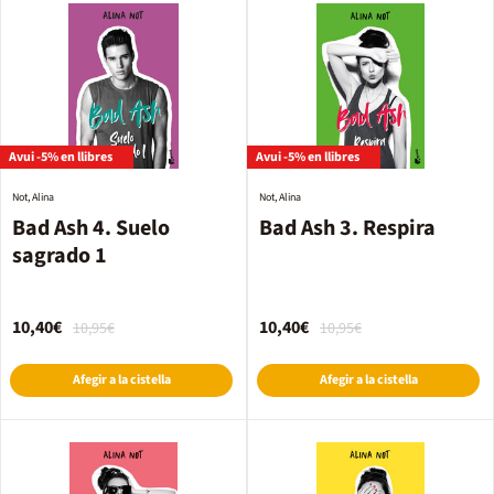
Avui -5% en llibres
Avui -5% en llibres
Not, Alina
Not, Alina
Bad Ash 4. Suelo
Bad Ash 3. Respira
sagrado 1
10,40€
10,40€
10,95€
10,95€
Afegir a la cistella
Afegir a la cistella