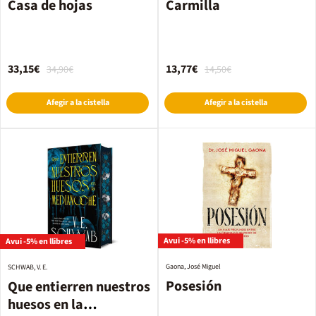
Casa de hojas
Carmilla
33,15€
13,77€
34,90€
14,50€
Afegir a la cistella
Afegir a la cistella
Avui -5% en llibres
Avui -5% en llibres
Gaona, José Miguel
SCHWAB, V. E.
Posesión
Que entierren nuestros
huesos en la