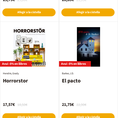
25,00€
21,95€
Afegir a la cistella
Afegir a la cistella
Avui -5% en llibres
Avui -5% en llibres
Hendrix, Grady
Barker, J.D.
Horrorstor
El pacto
17,57€
21,75€
18,50€
22,90€
Afegir a la cistella
Afegir a la cistella