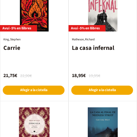
Avui -5% en llibres
Avui -5% en llibres
King, Stephen
Matheson, Richard
Carrie
La casa infernal
21,75€
18,95€
22,90€
19,95€
Afegir a la cistella
Afegir a la cistella