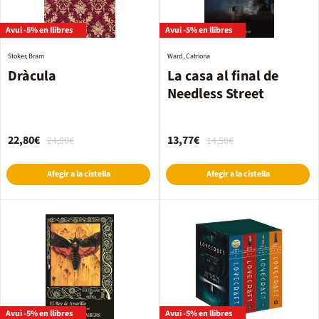
Avui -5% en llibres
Avui -5% en llibres
Stoker, Bram
Ward, Catriona
Dràcula
La casa al final de
Needless Street
22,80€
13,77€
24,00€
14,50€
Afegir a la cistella
Afegir a la cistella
Avui -5% en llibres
Avui -5% en llibres