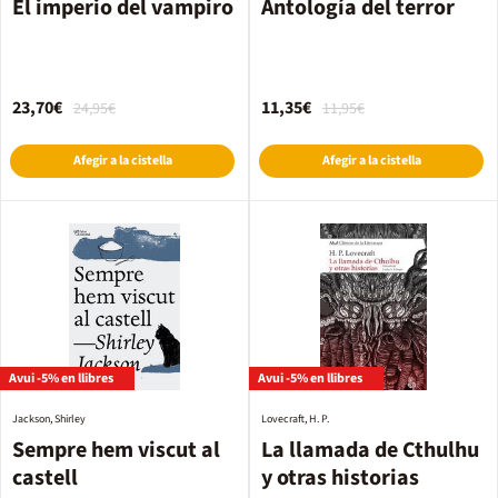
El imperio del vampiro
Antología del terror
23,70€
11,35€
24,95€
11,95€
Afegir a la cistella
Afegir a la cistella
Avui -5% en llibres
Avui -5% en llibres
Jackson, Shirley
Lovecraft, H. P.
Sempre hem viscut al
La llamada de Cthulhu
castell
y otras historias