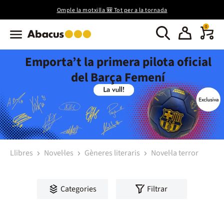
Omple la motxilla 🎒 Tot per a la tornada
0
Emporta’t la primera pilota oficial
del Barça Femení
Llibres
Novel·les
Gèneres literaris
Novel·la terror
Categories
Filtrar