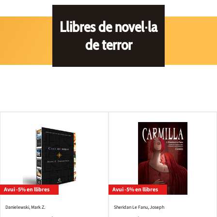
Llibres de novel·la
de terror
Avui -5% en llibres
Avui -5% en llibres
Danielewski, Mark Z.
Sheridan Le Fanu, Joseph