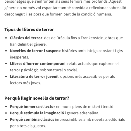
personatges que s’enfronten als seus temors més profunds. Aquest
gènere no només vol espantar: també convida a reflexionar sobre allò
desconegut i les pors que formen part de la condició humana.
Tipus de llibres de terror
Clàssics del terror
: des de Dràcula fins a Frankenstein, obres que
han definit el gènere.
Novel·les de terror i suspens
: històries amb intriga constant i girs
inesperats.
Llibres d’horror contemporani
: relats actuals que exploren el
terror psicològic, sobrenatural o social.
Literatura de terror juvenil
: opcions més accessibles per als
lectors més joves.
Per què llegir novel·la de terror?
Perquè immersa el lector
en mons plens de misteri i tensió.
Perquè estimula la imaginació
i genera adrenalina.
Perquè combina clàssics
imprescindibles amb novetats editorials
per a tots els gustos.