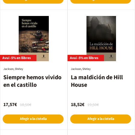
Avui -5% en llibres
Avui -5% en llibres
Jackson, Shirley
Jackson, Shirley
Siempre hemos vivido
La maldición de Hill
en el castillo
House
17,57€
18,52€
18,50€
19,50€
Afegir a la cistella
Afegir a la cistella