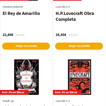
Chambers, Robert W.
Lovecraft, H. P.
El Rey de Amarillo
H.P.Lovecraft Obra
Completa
22,80€
28,45€
24,00€
29,95€
Afegir a la cistella
Afegir a la cistella
Avui -5% en llibres
Avui -5% en llibres
Kristoff, Jay
Lovecraft, H. P.