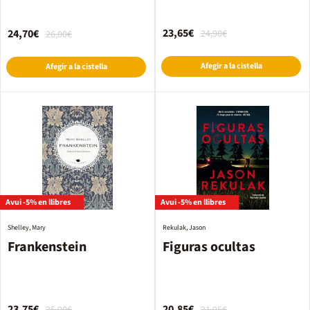
medianoche
23,65€
24,70€
24,90€
26,00€
Afegir a la cistella
Afegir a la cistella
Avui -5% en llibres
Avui -5% en llibres
Shelley, Mary
Rekulak, Jason
Frankenstein
Figuras ocultas
23,75€
20,85€