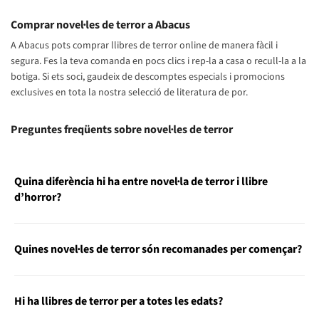
Comprar novel·les de terror a Abacus
A Abacus pots comprar llibres de terror online de manera fàcil i
segura. Fes la teva comanda en pocs clics i rep-la a casa o recull-la a la
botiga. Si ets soci, gaudeix de descomptes especials i promocions
exclusives en tota la nostra selecció de literatura de por.
Preguntes freqüents sobre novel·les de terror
Quina diferència hi ha entre novel·la de terror i llibre
d’horror?
Quines novel·les de terror són recomanades per començar?
Hi ha llibres de terror per a totes les edats?