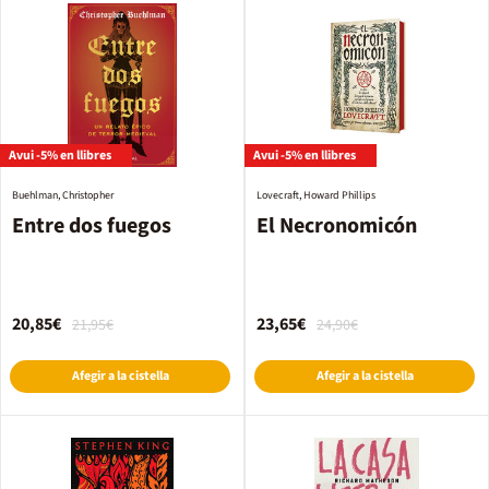
Avui -5% en llibres
Avui -5% en llibres
Buehlman, Christopher
Lovecraft, Howard Phillips
Entre dos fuegos
El Necronomicón
20,85€
23,65€
21,95€
24,90€
Afegir a la cistella
Afegir a la cistella