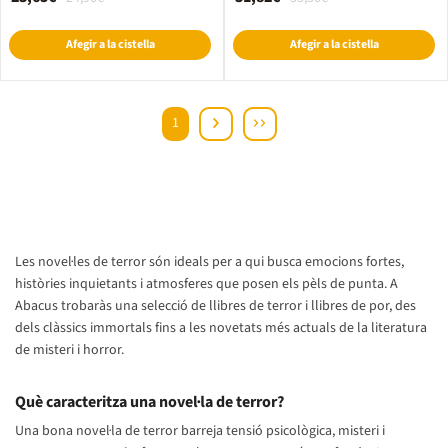
Afegir a la cistella
Afegir a la cistella
1
Les novel·les de terror són ideals per a qui busca emocions fortes,
històries inquietants i atmosferes que posen els pèls de punta. A
Abacus trobaràs una selecció de llibres de terror i llibres de por, des
dels clàssics immortals fins a les novetats més actuals de la literatura
de misteri i horror.
Què caracteritza una novel·la de terror?
Una bona novel·la de terror barreja tensió psicològica, misteri i