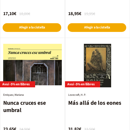
17,10€
18,95€
18,00€
19,95€
Afegir a la cistella
Afegir a la cistella
Avui -5% en llibres
Avui -5% en llibres
Enriquez, Mariana
Lovecraft, H. P.
Nunca cruces ese
Más allá de los eones
umbral
23,65€
31,82€
24,90€
33,50€