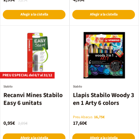
5,25€
Afegir a la cistella
Afegir a la cistella
PREU ESPECIAL del 6/7 al 31/12
Stabilo
Stabilo
Recanvi Mines Stabilo
Llapis Stabilo Woody 3
Easy 6 unitats
en 1 Arty 6 colors
Preu Abacus
16,75€
0,95€
17,60€
2,05€
Afegir a la cistella
Afegir a la cistella