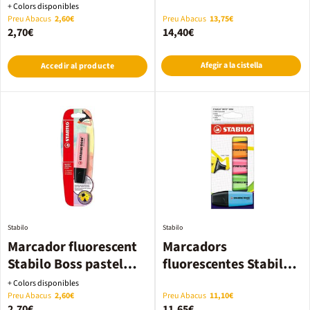
groc
+ Colors disponibles
Preu Abacus
2,60€
Preu Abacus
13,75€
2,70€
14,40€
Afegir a la cistella
Accedir al producte
Stabilo
Stabilo
Marcador fluorescent
Marcadors
Stabilo Boss pastel
fluorescentes Stabilo
rosa
Boss Mini 5 colors
+ Colors disponibles
Preu Abacus
2,60€
Preu Abacus
11,10€
2,70€
11,65€