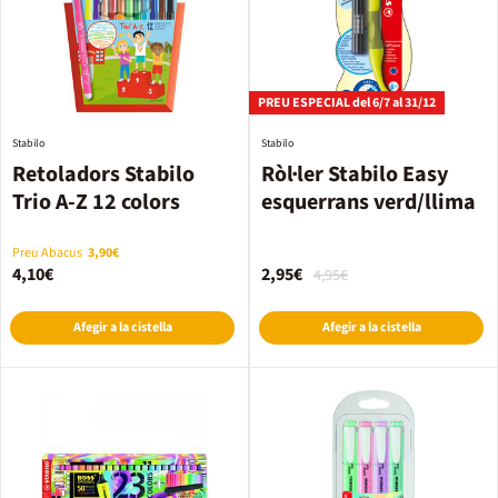
PREU ESPECIAL del 6/7 al 31/12
Stabilo
Stabilo
Retoladors Stabilo
Ròl·ler Stabilo Easy
Trio A-Z 12 colors
esquerrans verd/llima
Preu Abacus
3,90€
4,10€
2,95€
4,95€
Afegir a la cistella
Afegir a la cistella