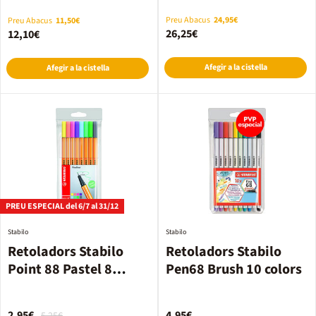
colors
Preu Abacus
24,95€
Preu Abacus
11,50€
26,25€
12,10€
Afegir a la cistella
Afegir a la cistella
PREU ESPECIAL del 6/7 al 31/12
Stabilo
Stabilo
Retoladors Stabilo
Retoladors Stabilo
Point 88 Pastel 8
Pen68 Brush 10 colors
colors
2,95€
4,95€