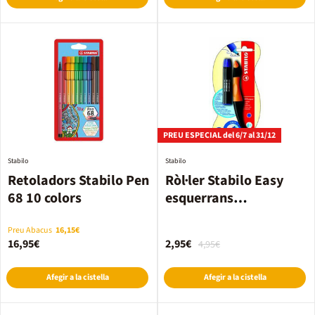
PREU ESPECIAL del 6/7 al 31/12
Stabilo
Stabilo
Retoladors Stabilo Pen
Ròl·ler Stabilo Easy
68 10 colors
esquerrans
neger/taronja
Preu Abacus
16,15€
16,95€
2,95€
4,95€
Afegir a la cistella
Afegir a la cistella