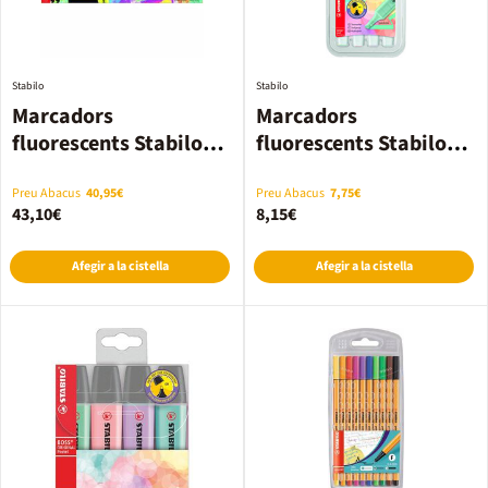
Stabilo
Stabilo
Marcadors
Marcadors
fluorescents Stabilo
fluorescents Stabilo
Boss 23 colors
Swing Cool 4 colors
Preu Abacus
40,95€
Preu Abacus
7,75€
43,10€
8,15€
Afegir a la cistella
Afegir a la cistella