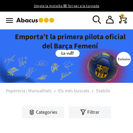
Omple la motxilla 🎒 Tot per a la tornada
0
Emporta’t la primera pilota oficial
del Barça Femení
Papereria i Manualitats
Els més buscats
Stabilo
Categories
Filtrar