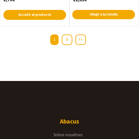
Afegir a la cistella
Accedir al producte
1
Abacus
Sobre nosaltres