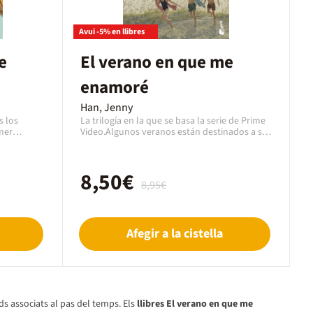
Avui -5% en llibres
e
El verano en que me
enamoré
Han, Jenny
s los
La trilogía en la que se basa la serie de Prime
mer
Video.Algunos veranos están destinados a ser
n que me
diferentes. Belly nunca ha sido la clase de
ase de
chica a la que le pasan cosas. Año tras año,
ras año,
sus vacaciones transcurren en la casa de la
8,50€
sa de la
playa junto a su hermano, su madre, la mejor
8,95€
, la mejor
amiga de ésta y sus hijos Conrad y Jeremiah.
 Jeremiah.
Pero los chicos apenas se dan cuenta de lo
ta de lo
mucho que se fija en ellos. Todos los veranos,
os veranos,
Belly desea que eso sea diferente. Y, esta vez,
Afegir a la cistella
vez, lo
lo hará: éste será el verano en que Belly se
ly se
volverá guapa, el verano en que se
odo
enamorará... aunque también será el verano
en el que todo cambiará.
ds associats al pas del temps. Els
llibres El verano en que me