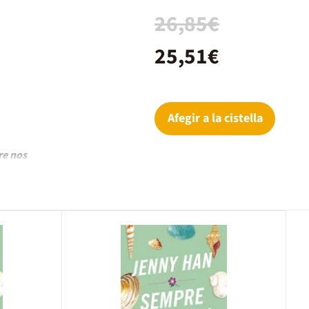
26,85€
25,51€
Afegir a la cistella
re nos
anscurren en
 Jeremiah.
ly desea que
en que todo