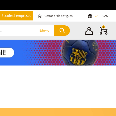
Escoles i empreses
Cercador de botigues
CAT
CAS
0
Esborrar