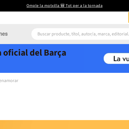
Omple la motxilla 🎒 Tot per a la tornada
nes
 oficial del Barça
g enamorar