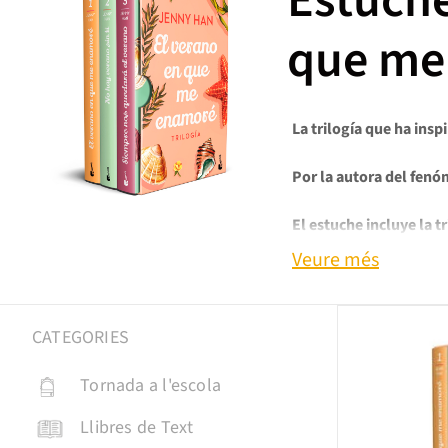
Estuche
que me
La trilogía que ha insp
Por la autora del fen
El estuche incluye la t
quedará el verano.
Veure més
El verano en que me 
CATEGORIES
Belly nunca ha sido la c
la casa de la playa junt
Tornada a l'escola
Pero los chicos apenas s
eso cambie. Y, esta vez,
Llibres de Text
cambiará.