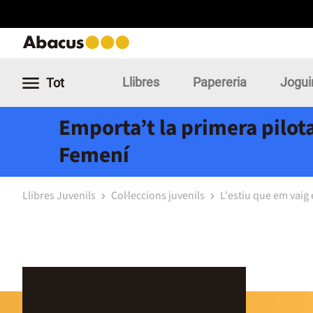
Llibres
Papereria
Jogui
Tot
Emporta’t la primera pilota
Femení
Llibres Juvenils
Col·leccions juvenils
L'estiu que em vai