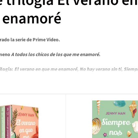
 trilogía El verano en
 enamoré
irado la serie de Prime Video.
ómeno
A todos los chicos de los que me enamoré
.
rilogía:
El verano en que me enamoré, No hay verano sin ti, Siemp
enamoré:
lase de chica a la que le pasan cosas. Año tras año, sus vacaciones tr
o a su hermano, su madre, la mejor amiga de ésta y sus hijos Conrad y
e dan cuenta de lo mucho que se fija en ellos. Todos los veranos, Bel
 lo hará: éste será el verano en que Belly se volverá guapa, el verano 