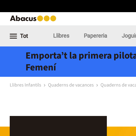
Llibres
Papereria
Jogui
Tot
Emporta’t la primera pilota
Femení
Llibres Infantils
Quaderns de vacances
Quaderns de vac