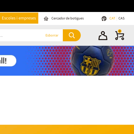
Escoles i empreses
Cercador de botigues
CAT
CAS
0
Esborrar