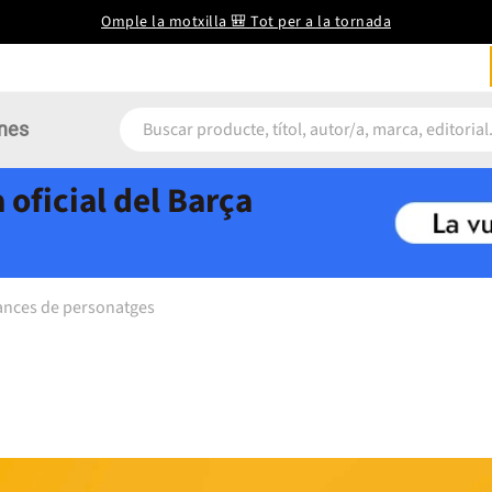
Omple la motxilla 🎒 Tot per a la tornada
nes
 oficial del Barça
ances de personatges