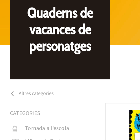
Quaderns de
vacances de
personatges
Altres categories
CATEGORIES
Tornada a l'escola