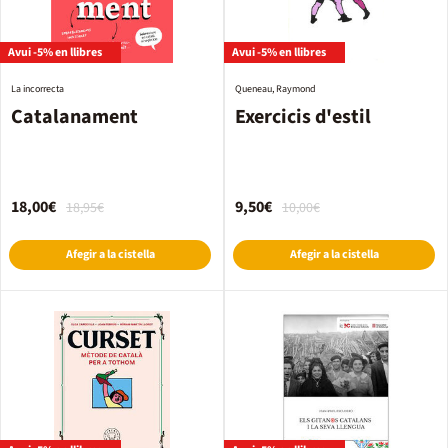
Avui -5% en llibres
Avui -5% en llibres
La incorrecta
Queneau, Raymond
Catalanament
Exercicis d'estil
18,00€
9,50€
18,95€
10,00€
Afegir a la cistella
Afegir a la cistella