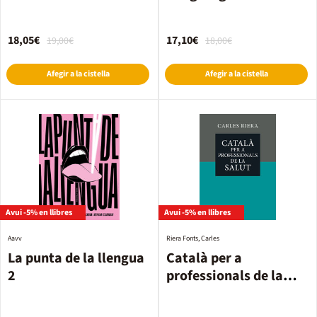
18,05€
17,10€
19,00€
18,00€
Afegir a la cistella
Afegir a la cistella
Avui -5% en llibres
Avui -5% en llibres
Aavv
Riera Fonts, Carles
La punta de la llengua
Català per a
2
professionals de la
salut