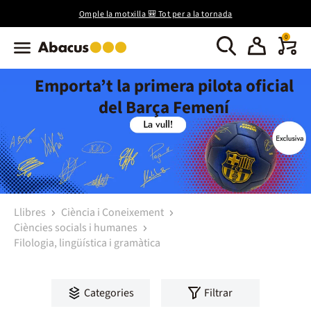
Omple la motxilla 🎒 Tot per a la tornada
0
Emporta’t la primera pilota oficial
del Barça Femení
Llibres
Ciència i Coneixement
Ciències socials i humanes
Filologia, lingüística i gramàtica
Categories
Filtrar