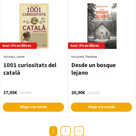
Avui -5% en llibres
Avui -5% en llibres
Salvanyà, Jaume
Kaczynski, Theodore
1001 curiositats del
Desde un bosque
català
lejano
17,95€
20,90€
18,90€
22,00€
Afegir a la cistella
Afegir a la cistella
1