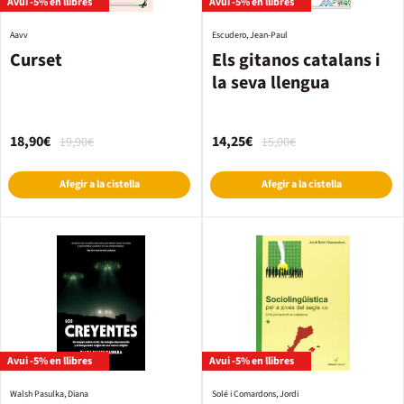
Avui -5% en llibres
Avui -5% en llibres
Aavv
Escudero, Jean-Paul
Curset
Els gitanos catalans i
la seva llengua
18,90€
14,25€
19,90€
15,00€
Afegir a la cistella
Afegir a la cistella
Avui -5% en llibres
Avui -5% en llibres
Walsh Pasulka, Diana
Solé i Comardons, Jordi