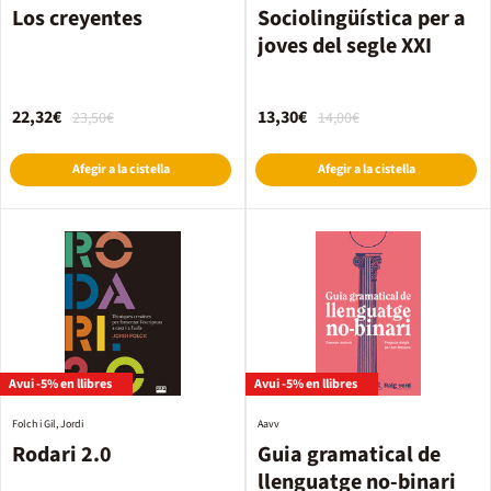
Los creyentes
Sociolingüística per a
joves del segle XXI
22,32€
13,30€
23,50€
14,00€
Afegir a la cistella
Afegir a la cistella
Avui -5% en llibres
Avui -5% en llibres
Folch i Gil, Jordi
Aavv
Rodari 2.0
Guia gramatical de
llenguatge no-binari