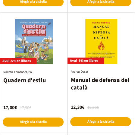
Afegir a la cistella
Afegir a la cistella
Avui -5% en llibres
Avui -5% en llibres
Andreu, Òscar
Mallafré Fernàndez, Pol
Manual de defensa del
Quadern d'estiu
català
12,30€
17,00€
12,95€
17,90€
Afegir a la cistella
Afegir a la cistella