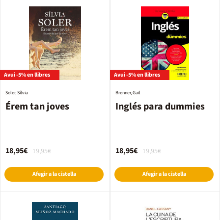
Avui -5% en llibres
Avui -5% en llibres
Soler, Sílvia
Brenner, Gail
Érem tan joves
Inglés para dummies
18,95€
18,95€
19,95€
19,95€
Afegir a la cistella
Afegir a la cistella