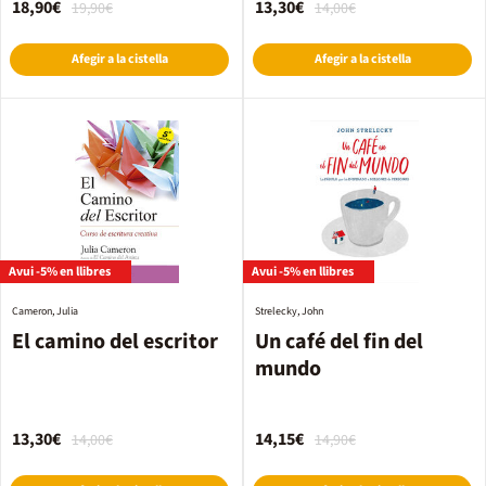
18,90€
13,30€
19,90€
14,00€
Afegir a la cistella
Afegir a la cistella
Avui -5% en llibres
Avui -5% en llibres
Cameron, Julia
Strelecky, John
El camino del escritor
Un café del fin del
mundo
13,30€
14,15€
14,00€
14,90€