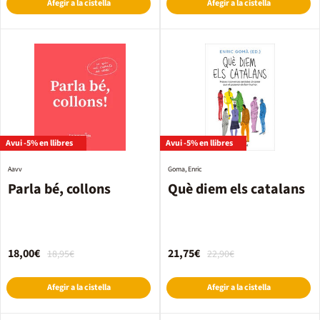
Afegir a la cistella
Afegir a la cistella
Avui -5% en llibres
Avui -5% en llibres
Aavv
Goma, Enric
Parla bé, collons
Què diem els catalans
18,00€
21,75€
18,95€
22,90€
Afegir a la cistella
Afegir a la cistella