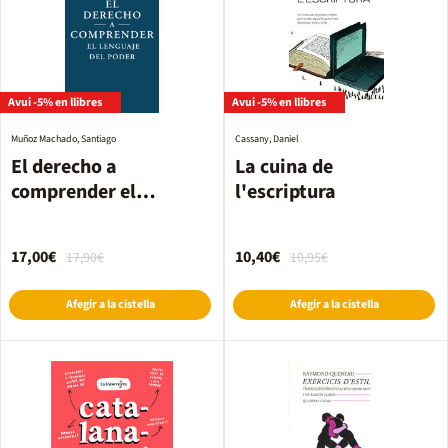
Avui -5% en llibres
Avui -5% en llibres
Muñoz Machado, Santiago
Cassany, Daniel
El derecho a
La cuina de
comprender el
l'escriptura
lenguaje del poder
17,00€
10,40€
17,90€
10,95€
Afegir a la cistella
Afegir a la cistella