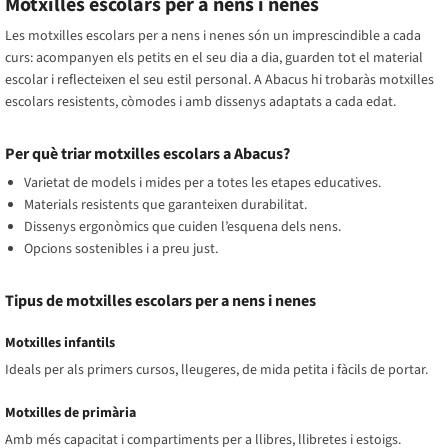
Motxilles escolars per a nens i nenes
pes.Nansa superior reforçada i
polièster.Resistent a
folrada i elements
l’aigua.Mides: 40 × 30 × 18
Les motxilles escolars per a nens i nenes són un imprescindible a cada
reflectants.Tires ajustables amb
cm.Garantia limitada de fins a 30
curs: acompanyen els petits en el seu dia a dia, guarden tot el material
pinça de subjecció.Mida: 42 x 30 x
anys.
15 cm.
escolar i reflecteixen el seu estil personal. A Abacus hi trobaràs motxilles
escolars resistents, còmodes i amb dissenys adaptats a cada edat.
Per què triar motxilles escolars a Abacus?
Varietat de models i mides per a totes les etapes educatives.
Materials resistents que garanteixen durabilitat.
Dissenys ergonòmics que cuiden l’esquena dels nens.
Opcions sostenibles i a preu just.
Tipus de motxilles escolars per a nens i nenes
Motxilles infantils
Ideals per als primers cursos, lleugeres, de mida petita i fàcils de portar.
Motxilles de primària
Amb més capacitat i compartiments per a llibres, llibretes i estoigs.