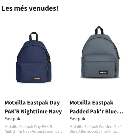
Les més venudes!
Motxilla Eastpak Day
Motxilla Eastpak
PAK'R Nighttime Navy
Padded Pak'r Blue
Eastpak
Eastpak
Afternoon
Motxilla Eastpak Day PAK'R
Motxilla Eastpak Padded Pak’r
Nighttime NavyAquesta icònica
Blue AfternoonLa motxilla