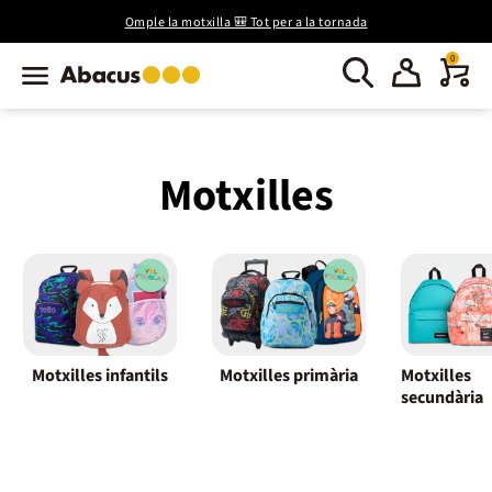
Omple la motxilla 🎒 Tot per a la tornada
0
Motxilles
Motxilles infantils
Motxilles primària
Motxilles
secundària