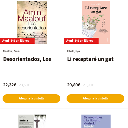
Avui -5% en llibres
Avui -5% en llibres
Maalouf, Amin
Ishida, Syou
Desorientados, Los
Li receptaré un gat
22,32€
20,80€
23,50€
21,90€
Afegir a la cistella
Afegir a la cistella