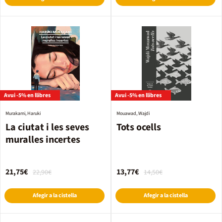
Avui -5% en llibres
Avui -5% en llibres
Murakami, Haruki
Mouawad, Wajdi
La ciutat i les seves
Tots ocells
muralles incertes
21,75€
13,77€
22,90€
14,50€
Afegir a la cistella
Afegir a la cistella