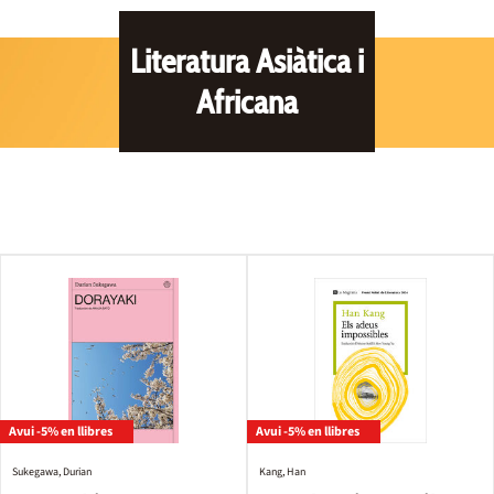
Literatura Asiàtica i
Africana
Avui -5% en llibres
Avui -5% en llibres
Sukegawa, Durian
Kang, Han