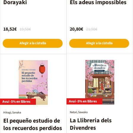
Dorayaki
Els adeus impossibles
18,52€
20,80€
19,50€
21,90€
Afegir a la cistella
Afegir a la cistella
Avui -5% en llibres
Avui -5% en llibres
Natori, Sawako
Hiiragi, Sanaka
La Llibreria dels
El pequeño estudio de
Divendres
los recuerdos perdidos