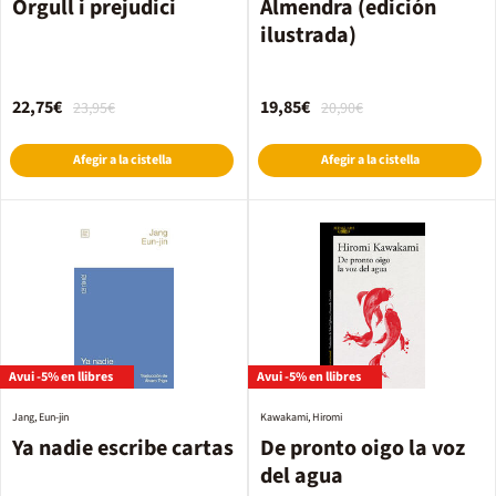
Orgull i prejudici
Almendra (edición
ilustrada)
22,75€
19,85€
23,95€
20,90€
Afegir a la cistella
Afegir a la cistella
Avui -5% en llibres
Avui -5% en llibres
Jang, Eun-jin
Kawakami, Hiromi
Ya nadie escribe cartas
De pronto oigo la voz
del agua