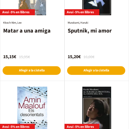
Avui -5% en llibres
Avui -5% en llibres
Kkoch-Nim, Lee
Murakami, Haruki
Matar a una amiga
Sputnik, mi amor
15,15€
15,20€
15,95€
16,00€
Afegir a la cistella
Afegir a la cistella
Avui -5% en llibres
Avui -5% en llibres