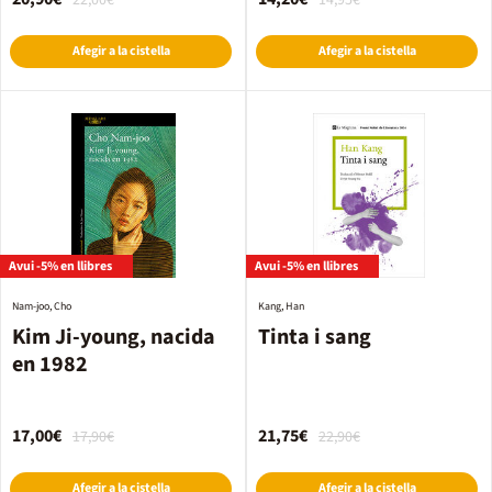
22,00€
14,95€
Afegir a la cistella
Afegir a la cistella
Avui -5% en llibres
Avui -5% en llibres
Nam-joo, Cho
Kang, Han
Kim Ji-young, nacida
Tinta i sang
en 1982
17,00€
21,75€
17,90€
22,90€
Afegir a la cistella
Afegir a la cistella