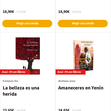
18,90€
18,90€
19,90€
19,90€
Afegir a la cistella
Afegir a la cistella
Avui -5% en llibres
Avui -5% en llibres
Kurniawan, Eka
Abulhawa, Susan
La belleza es una
Amaneceres en Yenín
herida
23,65€
24,65€
24,90€
25,95€