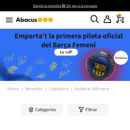
Omple la motxilla 🎒 Tot per a la tornada
0
Emporta’t la primera pilota oficial
del Barça Femení
Llibres
Novel·les
Literatura
Asiàtica i Africana
Categories
Filtrar