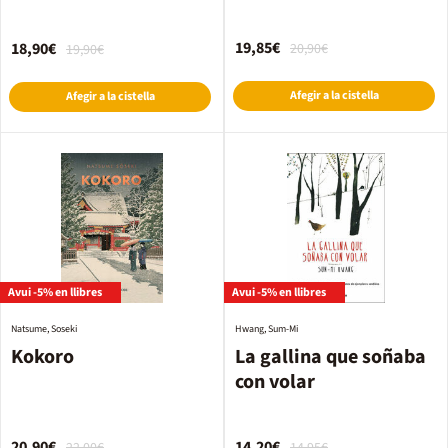
19,85€
18,90€
20,90€
19,90€
Afegir a la cistella
Afegir a la cistella
Avui -5% en llibres
Avui -5% en llibres
Natsume, Soseki
Hwang, Sum-Mi
Kokoro
La gallina que soñaba
con volar
20,90€
14,20€