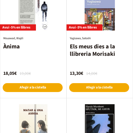
Avui -5% en llibres
Avui -5% en llibres
Mouawad, Wajdi
Yagisawa, Satoshi
Ànima
Els meus dies a la
llibreria Morisaki
18,05€
13,30€
19,00€
14,00€
Afegir a la cistella
Afegir a la cistella