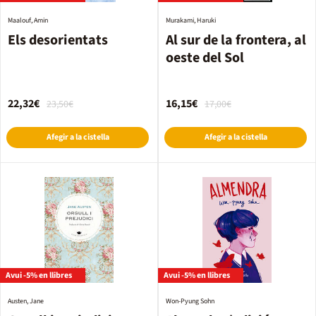
Maalouf, Amin
Murakami, Haruki
Els desorientats
Al sur de la frontera, al
oeste del Sol
22,32€
16,15€
23,50€
17,00€
Afegir a la cistella
Afegir a la cistella
Avui -5% en llibres
Avui -5% en llibres
Austen, Jane
Won-Pyung Sohn