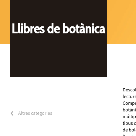
Llibres de botànica
Descob
lectur
Compra
botàni
Altres categories
múltip
tipus 
de bole