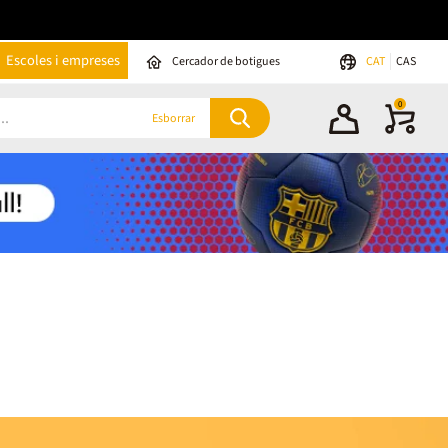
Escoles i empreses
Cercador de botigues
CAT
CAS
0
Esborrar