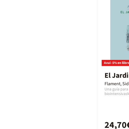
Avui -5% en llibr
El Jard
Flament, Si
Una guía para
biointensivasM
sigue desarrol
algunos jóven
Martin Fortier
práctica sus i
creación de un
llevan quince
24,70
poco más de m