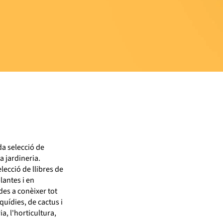
da selecció de
a jardineria.
lecció de llibres de
lantes i en
des a conèixer tot
quídies, de cactus i
ia, l'horticultura,