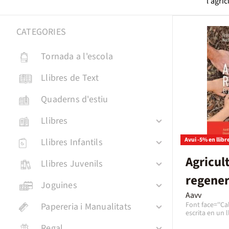
l'agric
CATEGORIES
Tornada a l'escola
Llibres de Text
Quaderns d'estiu
Cicle Infantil
Llibres
Primària
Avui -5% en llibr
Llibres Infantils
Secundària ESO
Llibres ficció
Agricul
Llibres Juvenils
Batxillerat
Llibres no ficció
Llibres Infantils TOP ⭐
regener
Joguines
Cicles Formatius
Els més venuts ⭐
Contes infantils
Romàntica
el com i
Aavv
Font face=''Cal
Papereria i Manualitats
Idiomes
Novetats en llibres
Fantasia
Edats
Còmics per a nen/es
Contes infantils curts
català)
escrita en un l
molts casos au
Regal
Temes socials
Belles arts i Coloring