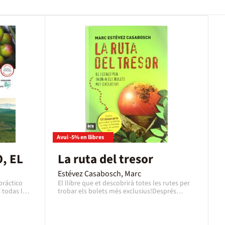
Avui -5% en llibres
, EL
La ruta del tresor
Estévez Casabosch, Marc
práctico
El llibre que et descobrirà totes les rutes per
 todas las
trobar els bolets més exclusius!Després
istema vivo
d’haver-nos seduït amb llibres d’èxit
render a
imprescindibles com El secret dels rovellons,
 de tantos
Bolets en temps de crisi o El secret més ben
guardat, Marc Estévez ens revela 17 nous