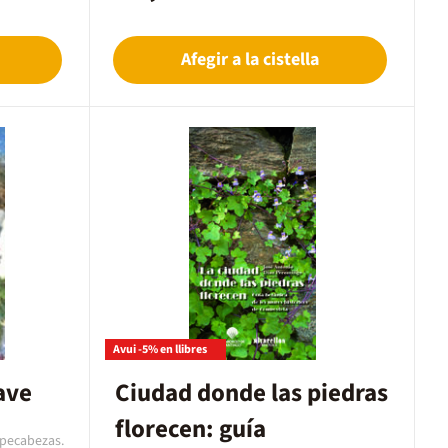
plantación, riego, abonado, asociaciones,
rotaciones... Desde la A de alcachofa a la Z de
zanahoria, además de nociones para prevenir
Afegir a la cistella
posibles plagas, introducir aromáticas...
Avui -5% en llibres
ave
Ciudad donde las piedras
florecen: guía
mpecabezas.