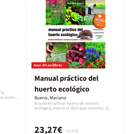
tas hasta
ivide en
a de los
. Con la
 tu alcance
ón centrada
a botánica,
n sin duda
Avui -5% en llibres
Manual práctico del
huerto ecológico
 la
os, avets i
Bueno, Mariano
t
Si quieres cultivar huerta de manera
 un tres i
ecológica, este es el libro que necesitas. El
el·lent!
autor, hijo de hortelanos y pionero en el
cultivo ecológico, es un gran divulgador con
más de 25 años impartiendo cursos. Tanto si
23,27€
empiezas como si ya lo practicabas, será tu
24,50€
libro de consulta año tras año: distancias de