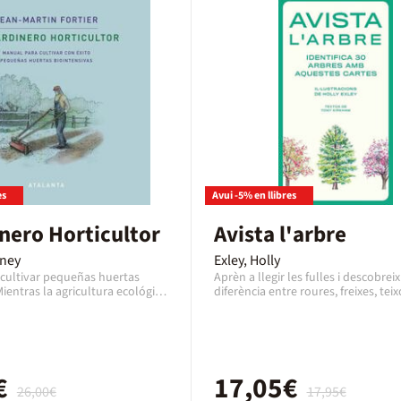
temas, desde las partes de las plan
las plagas que las atacan, y se subd
apartados útiles, como el de la pod
árboles o la latencia de las semillas
ayuda de este libro, podrás tener a
una riquísima fuente de informaci
en el fascinante mundo de la cienci
que hará que tus jardines prospere
alguna.
es
Avui -5% en llibres
inero Horticultor
Avista l'arbre
dney
Exley, Holly
 cultivar pequeñas huertas
Aprèn a llegir les fulles i descobreix
ientras la agricultura ecológica
diferència entre roures, freixes, teix
lándose por todo el planeta,
molts més. Les diferents espècies e
es agricultores, como Jean-
quedaran gravades a la memòria en
, son pioneros al poner en
no res i tindràs una visió arbòria exc
nnovadoras ideas sobre la
 jardín hortícola. Él y su mujer
 años ganándose la vida con su
€
17,05€
26,00€
17,95€
edia hectárea de cultivos, que