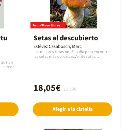
Avui -5% en llibres
 tu
Setas al descubierto
Estévez Casabosch, Marc
Las mejores rutas por España para encontrar
las setas más deliciosas.Veinte rutas
distribuidas por el territorio español, con
s que un
detallados mapas y explicaciones de los
 la ciencia
mejores hábitats, fotografías y comentarios
orticultura:
de las experiencias del autor, alojamientos
los
recomendados, las setas más frecuentes y los
o crecen
calendarios de recolección de cada zona.La
18,05€
su
19,00€
guía imprescindible y el camino más fácil para
rse los
encontrar las setas más exquisitas. ¡El secreto
 hermosas
mejor guardado, ahora al alcance de todos!
 simples,
 sencillas
Afegir a la cistella
icos y
se a la
Para
 en
do tipo de