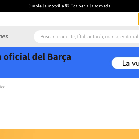
Omple la motxilla 🎒 Tot per a la tornada
nes
 oficial del Barça
ica