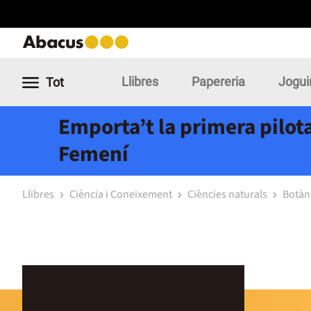
Llibres
Papereria
Jogui
Tot
Emporta’t la primera pilota
Femení
Llibres
Ciència i Coneixement
Ciències naturals
Botàn