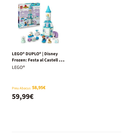
LEGO® DUPLO® | Disney
Frozen: Festa al Castell de
l’Anna i l’Elsa 10455
LEGO®
58,95€
Preu Abacus
59,99€