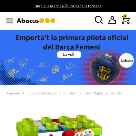
Omple la motxilla 🎒 Tot per a la tornada
0
Emporta’t la primera pilota oficial
del Barça Femení
Joguines
Jocs de Construccions
LEGO®
LEGO® Duplo
Veure tot