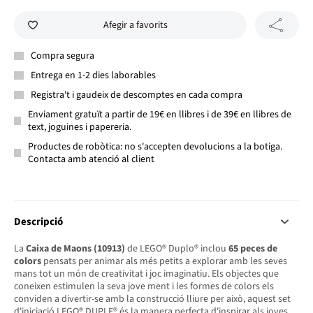
Afegir a favorits
Compra segura
Entrega en 1-2 dies laborables
Registra't i gaudeix de descomptes en cada compra
Enviament gratuït a partir de 19€ en llibres i de 39€ en llibres de
text, joguines i papereria.
Productes de robòtica: no s'accepten devolucions a la botiga.
Contacta amb atenció al client
Descripció
La
Caixa de Maons (10913)
de LEGO® Duplo® inclou
65 peces de
colors
pensats per animar als més petits a explorar amb les seves
mans tot un món de creativitat i joc imaginatiu. Els objectes que
coneixen estimulen la seva jove ment i les formes de colors els
conviden a divertir-se amb la construcció lliure per això, aquest set
d'iniciació LEGO® DUPLE® és la manera perfecta d'inspirar als joves