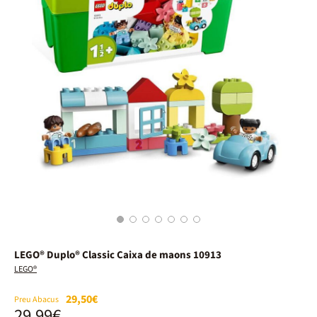
1
2
3
4
5
6
7
LEGO® Duplo® Classic Caixa de maons 10913
LEGO®
29,50€
Preu Abacus
29,99€