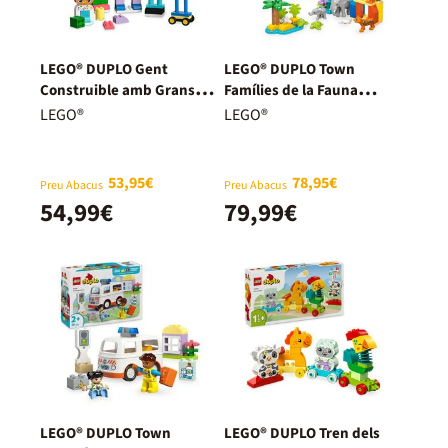
LEGO® DUPLO Gent
LEGO® DUPLO Town
Construible amb Grans
Famílies de la Fauna
Emocions 10423
Salvatge “3 en 1” 10446
LEGO®
LEGO®
53,95€
78,95€
Preu Abacus
Preu Abacus
54,99€
79,99€
LEGO® DUPLO Town
LEGO® DUPLO Tren dels