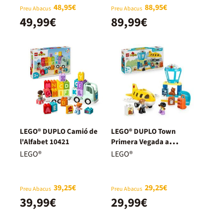
48,95€
88,95€
Preu Abacus
Preu Abacus
49,99€
89,99€
LEGO® DUPLO Camió de
LEGO® DUPLO Town
l'Alfabet 10421
Primera Vegada a
l’Aeroport 10443
LEGO®
LEGO®
39,25€
29,25€
Preu Abacus
Preu Abacus
39,99€
29,99€