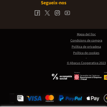
Segueix-nos
Mapa del lloc
Condicions de compra
Política de privadesa
Política de cookies
© Abacus Cooperativa 2023
Promou:
Amb 