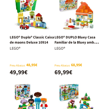
LEGO® Duplo® Classic Caixa
LEGO® DUPLO Bluey Casa
de maons Deluxe 10914
Familiar de la Bluey amb
Joc de Memòria 10459
LEGO®
LEGO®
48,95€
68,95€
Preu Abacus
Preu Abacus
49,99€
69,99€