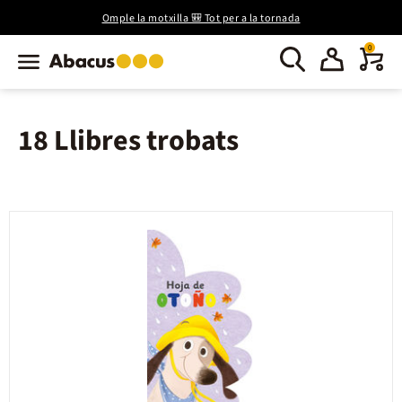
Omple la motxilla 🎒 Tot per a la tornada
0
18 Llibres trobats