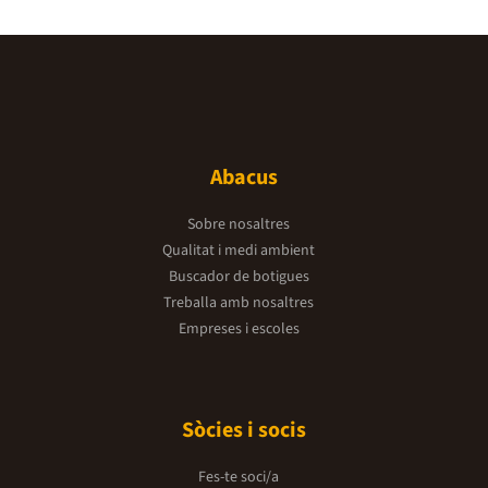
Abacus
Sobre nosaltres
Qualitat i medi ambient
Buscador de botigues
Treballa amb nosaltres
Empreses i escoles
Sòcies i socis
Fes-te soci/a