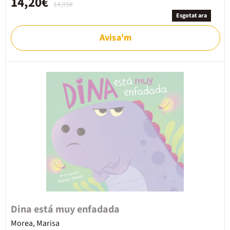
14,20€
14,95€
Esgotat ara
Avisa'm
Dina está muy enfadada
Morea, Marisa