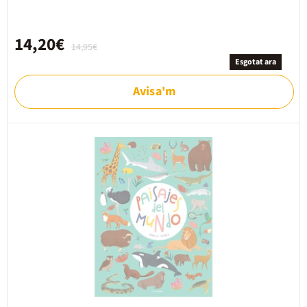
14,20€
14,95€
Esgotat ara
Avisa'm