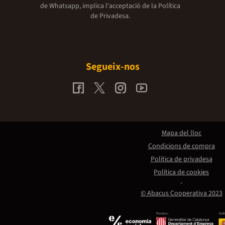
de Whatsapp, implica l'acceptació de la
Política
de Privadesa.
Segueix-nos
Mapa del lloc
Condicions de compra
Política de privadesa
Política de cookies
© Abacus Cooperativa 2023
Promou:
Amb 