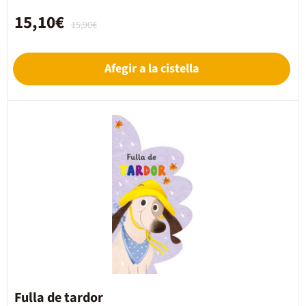
15,10€
15,90€
Afegir a la cistella
Fulla de tardor