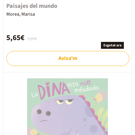
Paisajes del mundo
Morea, Marisa
5,65€
5,95€
Esgotat ara
Avisa'm