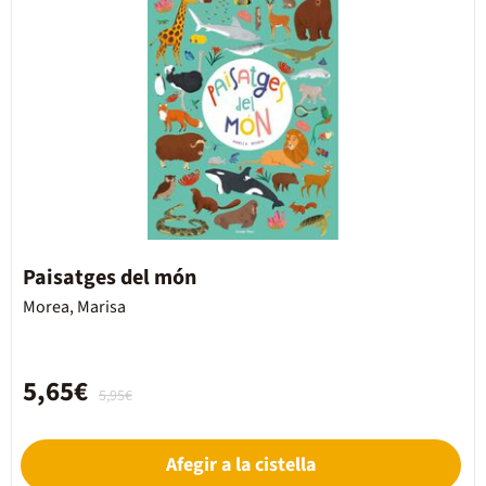
Paisatges del món
Morea, Marisa
5,65€
5,95€
Afegir a la cistella