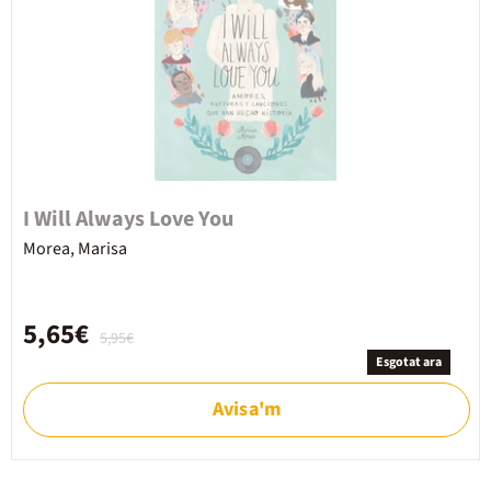
I Will Always Love You
Morea, Marisa
5,65€
5,95€
Esgotat ara
Avisa'm