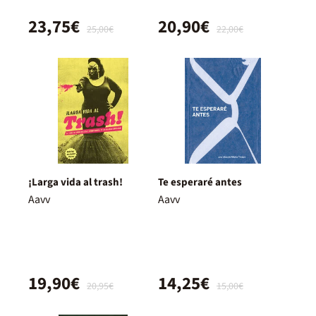
23,75€
20,90€
25,00€
22,00€
¡Larga vida al trash!
Te esperaré antes
Aavv
Aavv
19,90€
14,25€
20,95€
15,00€