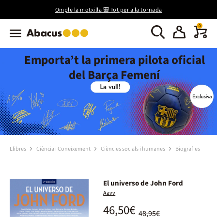
Omple la motxilla 🎒 Tot per a la tornada
0
Emporta’t la primera pilota oficial
del Barça Femení
Llibres
Ciència i Coneixement
Ciències socials i humanes
Biografies
El universo de John Ford
Aavv
46,50€
48,95€