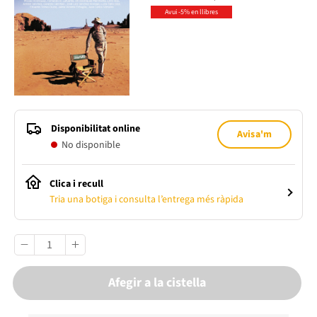
Avui -5% en llibres
Disponibilitat online
Avisa'm
No disponible
Clica i recull
Tria una botiga i consulta l’entrega més ràpida
Afegir a la cistella