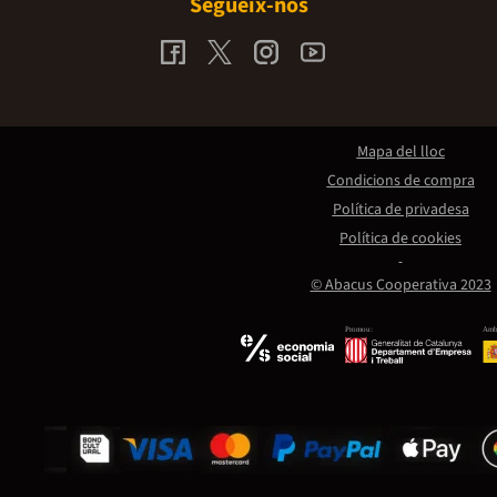
Segueix-nos
Mapa del lloc
Condicions de compra
Política de privadesa
Política de cookies
© Abacus Cooperativa 2023
Promou:
Amb 