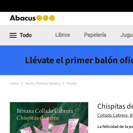
Libros
Papelería
Jugu
Todo
Llévate el primer balón of
Libros
Teatro, Poesía y Relatos
Poesía
Chispitas d
Collado Cabrera, B
La felicidad de la pa