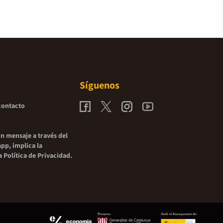
Síguenos
contacto
un mensaje a través del
pp, implica la
la
Política de Privacidad.
Promou:
Amb el finançament de: