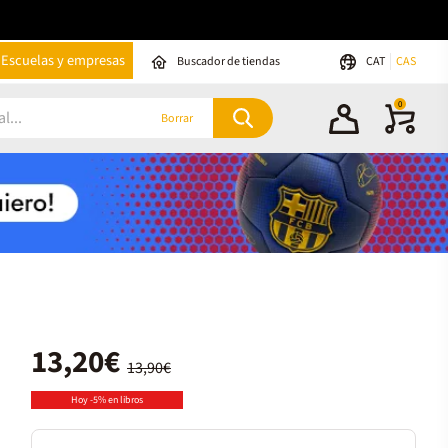
Escuelas y empresas
Buscador de tiendas
CAT
CAS
0
Borrar
13,20€
13,90€
Hoy -5% en libros