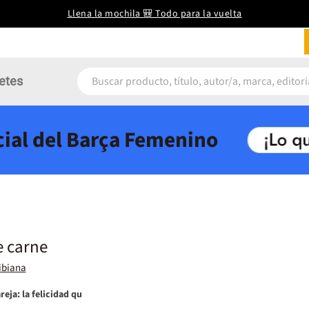
Llena la mochila 🎒 Todo para la vuelta
etes
icial del Barça Femenino
e carne
ibiana
reja: la felicidad qu