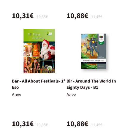
10,31€
10,88€
10,85€
11,45€
Bar - All About Festivals- 1º
Bir - Around The World In
Eso
Eighty Days - B1
Aavv
Aavv
10,31€
10,88€
10,85€
11,45€