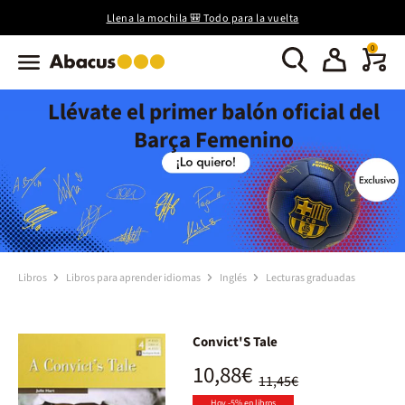
Llena la mochila 🎒 Todo para la vuelta
0
Llévate el primer balón oficial del
Barça Femenino
Libros
Libros para aprender idiomas
Inglés
Lecturas graduadas
Convict'S Tale
10,88€
11,45€
Hoy -5% en libros