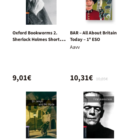
Oxford Bookworms 2.
BAR – All About Britain
Sherlock Holmes Short
Today – 1º ESO
Stories MP3 Pack
Aavv
9,01€
10,31€
10,85€