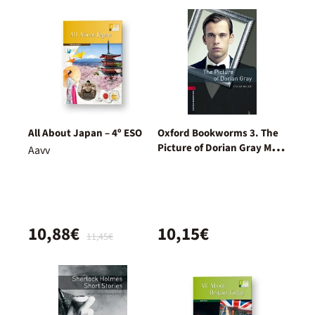
All About Japan – 4º ESO
Oxford Bookworms 3. The
Picture of Dorian Gray MP3
Aavv
Pack
10,88€
10,15€
11,45€