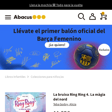
Llena la mochila 🎒 Todo para la vuelta
0
Llévate el primer balón oficial del
Barça Femenino
Libros Infantiles
Colecciones para niños/as
La bruixa Ring Ring 4. La màgia
del nord
Teba Godoy, Alicia