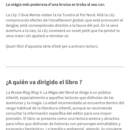
La màgia més poderosa d'una bruixa es troba al seu cor.
La Lily i l'àvia Menta visiten la tia Tundra al Pol Nord. Allà la Lily
comprova els efectes de l'escalfament global, que està provocant el
desglaç amb conseqüències directes a la fauna del pol. En la seva
aventura a la neu, la Lily coneixerà un osset petit que ha perdut la
seva mare i els ajudarà a retrobar-se.
Quart títol d'aquesta sèrie d'èxit per a primers lectors.
¿A quién va dirigido el libro
?
La Bruixa Ring Ring 4. La Màgia del Nord
se dirige a un público
infantil, especialmente a aquellos lectores que disfrutan de las
aventuras y la magia. La edad recomendada se encuentra dentro del
rango habitual de la literatura infantil, aunque se recomienda
consultar la información específica del editor para una mayor
precisión. El libro se presenta como una lectura amena y atractiva
para niños que disfrutan de historias con personajes entrañables y
escenarios fantásticos. La temática ambiental, además, lo convierte