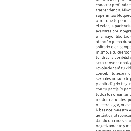
conectar profundam
trascendencia. Mindf
superar tus bloqueo
otros que te permita
el valor, la pacienc
acabarás por integra
una mayor libertad e
atención plena dura
solitario o en comp
mismo, a tu cuerpo y
tendrás la posibilida
sexo convencional. ¿
revolucionará tu vid
concebir tu sexualid
sexuales no solo te 
plenitud? ¿No te gu
con tu pareja (o par
todos los organismo
modos naturales qu
nuestro vigor, nuest
Ribas nos muestra e
auténtica, al reenc
dando una nueva luz
negativamente y mos