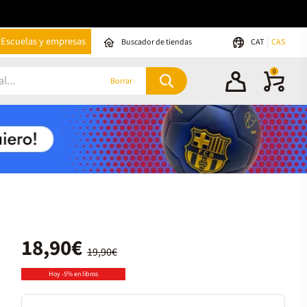
Escuelas y empresas
Buscador de tiendas
CAT
CAS
0
Borrar
18,90€
19,90€
Hoy -5% en libros