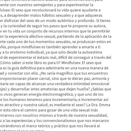
ente con nuestros semejantes y para experimentar la
ulsex: El sexo que revolucionará tu vida quiere ayudarte a
s, a desaprender malos hábitos sexuales y a que adquieras
n disfrutar del sexo de un modo auténtico y profundo. Si tienes
ia y la curiosidad de seguir los pasos que te propone su autora,
r en tu vida un conjunto de recursos internos que te permitirán
n la experiencia afectivo-sexual, partiendo de la aplicación de la
nte cada uno de tus momentos sexuales, se produzcan estos en
añía, porque mindfulsex es también aprender a amarte a ti
 a tu erotismo individual, ya que solo desde la autoestima
d de experimentar el éxtasis real, difícil de conseguir a través del
Cómo saber si este libro es para ti? Mindfulsex: El sexo que
a es la guía definitiva para adentrarte en una nueva manera de
ad y conectar con ella. ¿No sería magnífico que tus encuentros
proporcionaran placer carnal, sino que te dieran paz, armonía y
staría ser capaz de alcanzar una verdadera intimidad emocional
ejas) y desarrollar artes amatorias que dejen huella? ¿Sabías que
s vivos generan energía electromagnética, y que uno de los
e los humanos tenemos para incrementarla, e incrementar así
ro atractivo y nuestra salud, es mediante el sexo? La Dra. Emma
n esta obra el camino para gozar de una vida sexual más
ontrarnos con nosotros mismos a través de nuestra sexualidad,
 a las experiencias y los convencionalismos que nos marcaron
trándonos el marco teórico y práctico que nos llevará al