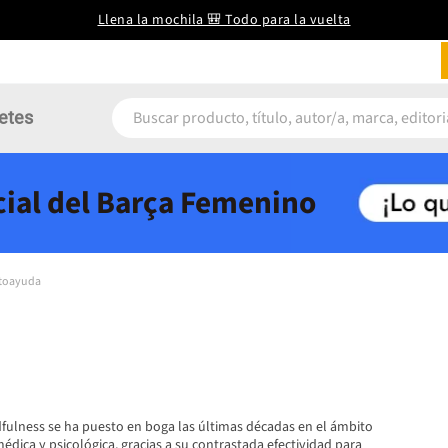
Llena la mochila 🎒 Todo para la vuelta
etes
icial del Barça Femenino
utoayuda
fulness se ha puesto en boga las últimas décadas en el ámbito
médica y psicológica, gracias a su contrastada efectividad para