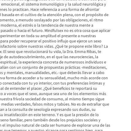
o emocional, el sistema inmunológico y la salud neurológica y
nes lo practican. Hace referencia a una forma de afrontar
 basada en el cultivo de la atención plena, con el propósito de
momento, a menudo soslayado por las obligaciones, el ritmo
 moderna, el estrés o la tendencia de nuestra mente a
 pasado o hacia el futuro. Mindfulsex no es otra cosa que aplicar
xperimentar en toda su amplitud el presente a nuestras
 para poder recuperar el positivo influjo que ejerce un sexo
sfactorio sobre nuestras vidas. ¿Qué te propone este libro? La
: El sexo que revolucionará tu vida, la Dra. Emma Ribas, te
iaje de autodescubrimiento, en el que las neurociencias, la
 y espiritual, la experiencia concreta de numerosos individuos e
 alían con un conjunto de propuestas prácticas -meditaciones,
sicos y mentales, manualidades, etc.- que deberás llevar a cabo
eva forma de acceder a tu sensualidad, mucho más acorde con
o conectada con tu yo interior, con tus preferencias íntimas y
l de entender el placer. ¿Qué beneficios te reportará su
eto a voces que el sexo, aunque sea uno de los elementos más
nuestra frívola sociedad de consumo, al mismo tiempo sigue
medias verdades, falsos mitos y tabúes. No es de extrañar que
an a la consulta de sexología expresando sus dudas, su
 insatisfacción en este terreno. Y es que la presión de lo
seno familiar, pero también desde los prejuicios sociales y
an el impulso natural de cada ser humano de explorar una de las
s que tenemos a nuestro alcance para sentirnos bien, para