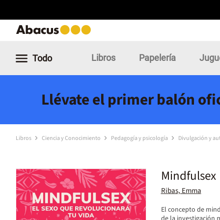
Libros
Papelería
Jugu
Todo
Llévate el primer balón of
Libros
Ciencia y Conocimiento
Pedagogía y psicología
Divulgación y a
Mindfulsex
Ribas, Emma
El concepto de mind
de la investigación 