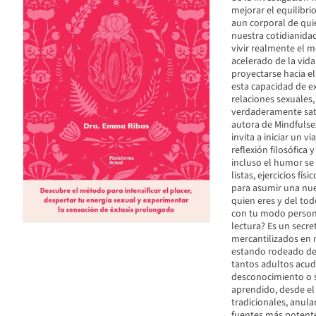
mejorar el equilibri
aun corporal de quie
nuestra cotidianidad
vivir realmente el 
acelerado de la vida
proyectarse hacia el
esta capacidad de e
relaciones sexuales,
verdaderamente sati
autora de Mindfulsex
invita a iniciar un v
reflexión filosófica
incluso el humor se
listas, ejercicios fí
para asumir una nu
quien eres y del tod
con tu modo persona
lectura? Es un secr
mercantilizados en 
estando rodeado de 
tantos adultos acud
desconocimiento o su
aprendido, desde el 
tradicionales, anul
fuentes más potente