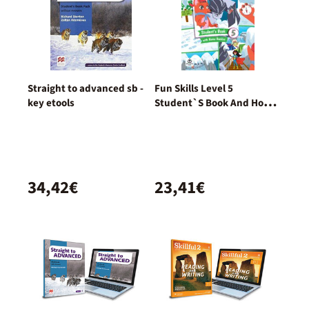
Straight to advanced sb -
Fun Skills Level 5
key etools
Student`S Book And Home
Booklet With Online
Activities
34,42€
23,41€