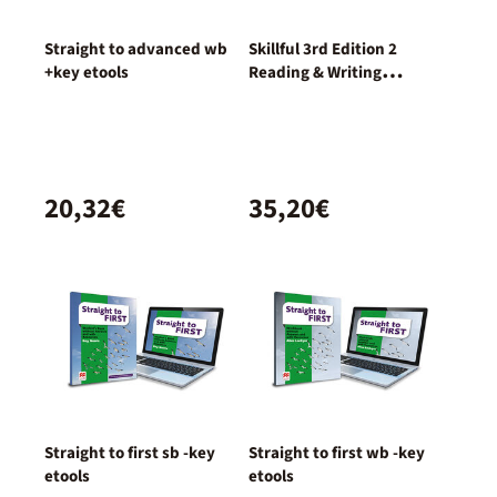
Straight to advanced wb
Skillful 3rd Edition 2
+key etools
Reading & Writing
Student's Book con acceso
a la versión digital
20,32€
35,20€
Straight to first sb -key
Straight to first wb -key
etools
etools