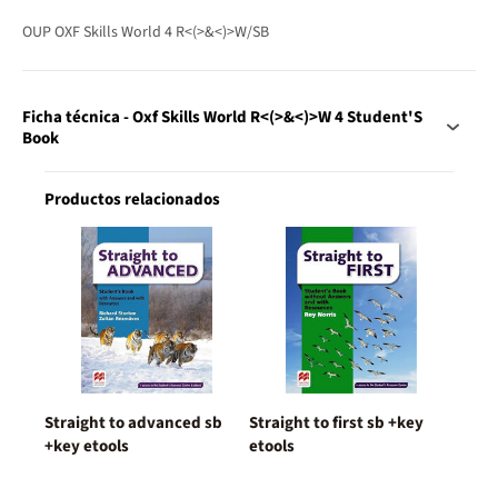
OUP OXF Skills World 4 R<(>&<)>W/SB
Ficha técnica - Oxf Skills World R<(>&<)>W 4 Student'S
Book
Productos relacionados
Straight to advanced sb
Straight to first sb +key
+key etools
etools