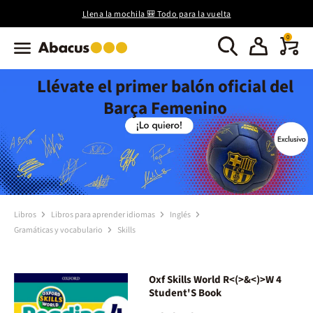
Llena la mochila 🎒 Todo para la vuelta
0
Llévate el primer balón oficial del
Barça Femenino
Libros
Libros para aprender idiomas
Inglés
Gramáticas y vocabulario
Skills
Oxf Skills World R<(>&<)>W 4
Student'S Book